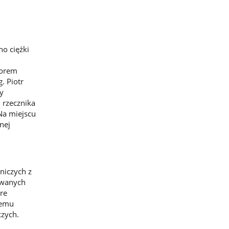
no ciężki
torem
. Piotr
y
 rzecznika
Na miejscu
nej
niczych z
ywanych
re
zemu
czych.