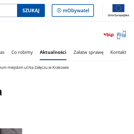
Logowanie
SZUKAJ
mObywatel
do
panelu
Otwórz
okno
z
tłumac
as
Co robimy
Aktualności
Załatw sprawę
Kontakt
języka
migowe
um miejskim ul.Na Załęczu w Krakowie
a