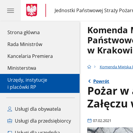
gov.pl
gov.pl
Jednostki Państwowej Straży Pożar
gov.pl
Jednostki
Państwowej
Straży
Komenda 
Pożarnej
gov.pl
Strona główna
Państwowe
Rada Ministrów
w Krakowi
Kancelaria Premiera
Komenda Miejska P
Ministerstwa
Urzędy, instytucje
Powrót
Pożar w
i placówki RP
Załęczu
Usługi dla obywatela
Usługi dla przedsiębiorcy
07.02.2021
Usługi dla urzędnika