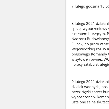
7 lutego godzina 16.50
8 lutego 2021 działan
sprzęt wyburzeniowy 
z młotem burzącym. Po
Nadzoru Budowlanego 
Filipek, do pracy w s
Wojewódzkiej PSP w Kr
prasowego Komendy Wo
wizytował również WOj
i pracy sztabu strateg
9 lutego 2021 działan
działek wodnych, pos
przez ciężki sprzęt b
wyposażone w kamerę 
ustalone są najskutec