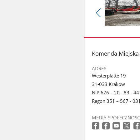
Pokaż
poprzednie
Pokaż
zdjęcia
zdjęcie
1
z
stopka
Komenda Miejska 
galerii.
ADRES
Westerplatte 19
31-033 Kraków
NIP 676 – 20 - 83 - 44
Regon 351 – 567 - 03
MEDIA SPOŁECZNOŚC