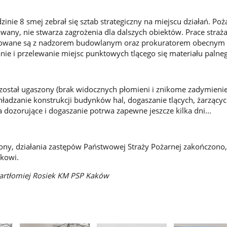
inie 8 smej zebrał się sztab strategiczny na miejscu działań. Poż
zowany, nie stwarza zagrożenia dla dalszych obiektów. Prace stra
ultowane są z nadzorem budowlanym oraz prokuratorem obecnym
nie i przelewanie miejsc punktowych tlącego się materiału palne
został ugaszony (brak widocznych płomieni i znikome zadymienie)
hładzanie konstrukcji budynków hal, dogaszanie tlących, żarzącyc
a dozorujące i dogaszanie potrwa zapewne jeszcze kilka dni...
ony, działania zastępów Państwowej Straży Pożarnej zakończono,
kowi.
 Bartłomiej Rosiek KM PSP Kaków