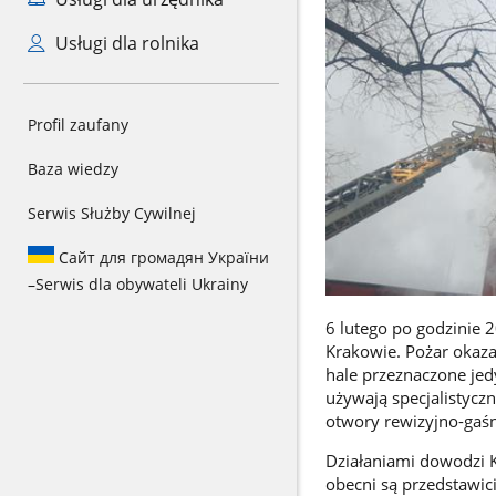
Usługi dla rolnika
Profil zaufany
Baza wiedzy
Serwis Służby Cywilnej
Сайт для громадян України
–
Serwis dla obywateli Ukrainy
6 lutego po godzinie 
Krakowie. Pożar okazał
hale przeznaczone je
używają specjalistycz
otwory rewizyjno-gaśn
Działaniami dowodzi K
obecni są przedstawicie