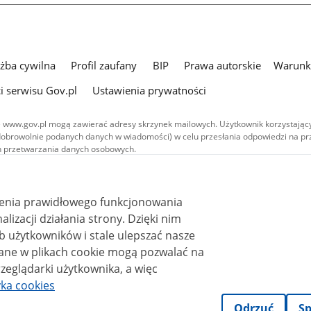
użba cywilna
Profil zaufany
BIP
Prawa autorskie
Warunki
i serwisu Gov.pl
Ustawienia prywatności
 www.gov.pl mogą zawierać adresy skrzynek mailowych. Użytkownik korzystający
dobrowolnie podanych danych w wiadomości) w celu przesłania odpowiedzi na prz
ach przetwarzania danych osobowych.
we publikowane w serwisie (z wyłączeniem treści audiowizualnych), są
 na licencji typu Creative Commons: uznanie autorstwa - na tych samych
 (CC BY-SA 4.0). Materiały audiowizualne, w tym zdjęcia, materiały audio i wideo
ienia prawidłowego funkcjonowania
ane na licencji typu Creative Commons: uznanie autorstwa użycie niekomercyjne 
ależnych 4.0 (CC BY-NC-ND 4.0), o ile nie jest to stwierdzone inaczej.
i działania strony. Dzięki nim
 użytkowników i stale ulepszać nasze
zeglądarki użytkownika, a więc
yka cookies
Odrzuć
Sp