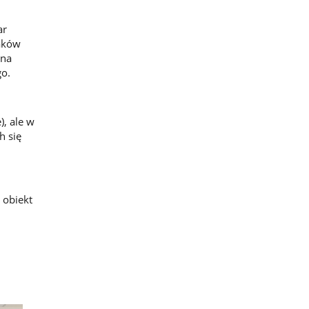
ar
żaków
 na
go.
, ale w
h się
 obiekt