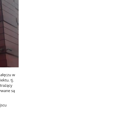
Załęczu w
ektu. tj.
trażący
nywane są
jscu