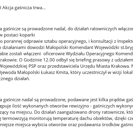
 Akcja gaśnicza trwa...
ia gaśnicze są prowadzone nadal, do działań ratowniczych włączo
w postaci koparki
 porannej odprawie sztabu operacyjnego, i konsultacji z Inspek
działaniami dowodzi Małopolski Komendant Wojewódzki st.bryg
ztabie zostali włączeni oficerowie Wydziału Operacyjnego Komend
akowie. O Godzinie 12.00 odbył się briefing prasowy z udziałem
jewódzkiej PSP oraz przedstawiciela Urzędu Miasta Krakowa. 
ewoda Małopolski Łukasz Kmita, który uczestniczył w wizji lokal
icznego działań.
ia gaśnicze nadal są prowadzone, podawane jest kilka prądów gaś
tępuje ilość wykonanych otworów rewizyjno - gaśniczych wykon
urzący na miejscu. Do działań zaangażowano drony ratownicze, któ
termowizyją monitorują temperaturę dachu obiektów, dzięki c
zniejsze miejsca wybicia otworów oraz podawania środków gaśni