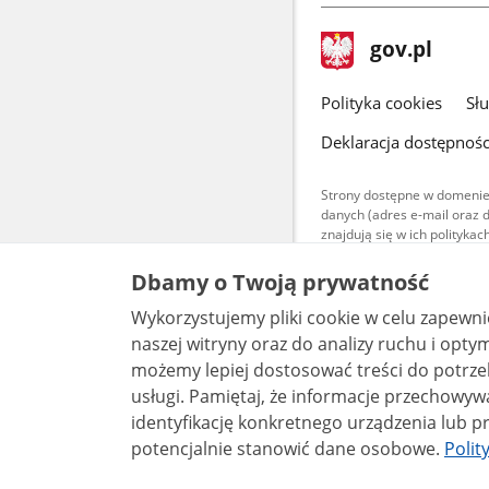
stopka
Strona
gov.pl
gov.pl
główna
gov.pl
Polityka cookies
Sł
Deklaracja dostępnośc
Strony dostępne w domenie
danych (adres e-mail oraz 
znajdują się w ich polityk
Treści teksto
Dbamy o Twoją prywatność
udostępniane
warunkach 4.0
Wykorzystujemy pliki cookie w celu zapewn
są udostępni
bez utworów z
naszej witryny oraz do analizy ruchu i optymalizacj
możemy lepiej dostosować treści do potrzeb
usługi. Pamiętaj, że informacje przechowywane w plikach cookie mogą pozwalać na
identyfikację konkretnego urządzenia lub pr
potencjalnie stanowić dane osobowe.
Polit