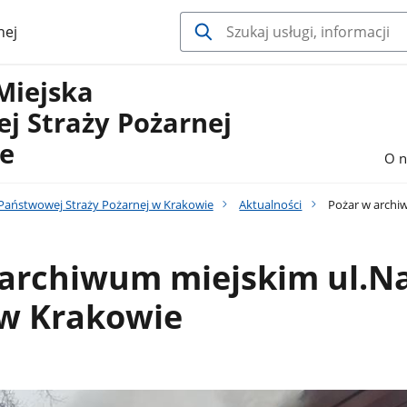
nej
Miejska
j Straży Pożarnej
e
O n
aństwowej Straży Pożarnej w Krakowie
Aktualności
Pożar w archiw
 archiwum miejskim ul.N
 w Krakowie