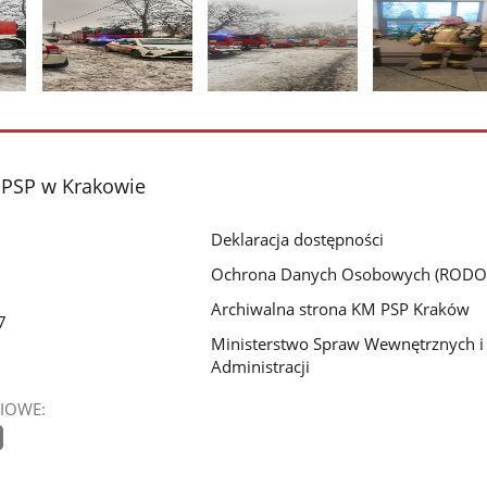
Pokaż
Pokaż
Pokaż
zdjęcie
zdjęcie
zdjęcie
2
3
4
z
z
z
PSP w Krakowie
galerii.
galerii.
galerii.
Deklaracja dostępności
Ochrona Danych Osobowych (RODO
Archiwalna strona KM PSP Kraków
7
Ministerstwo Spraw Wewnętrznych i
1
Administracji
IOWE: