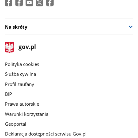
Na skróty
stopka
Strona
gov.pl
gov.pl
główna
gov.pl
Polityka cookies
Służba cywilna
Profil zaufany
BIP
Prawa autorskie
Warunki korzystania
Geoportal
Deklaracja dostępności serwisu Gov.pl