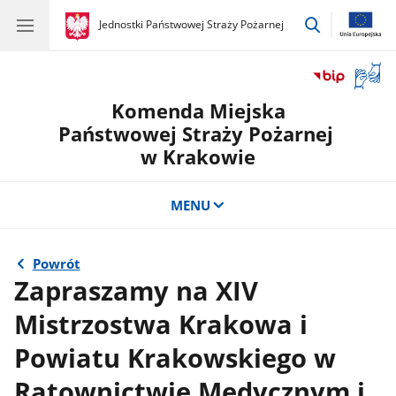
przejdź
gov.pl
Jednostki Państwowej Straży Pożarnej
gov.pl
Jednostki
do
Państwowej
wyszukiwar
Straży
Otwór
Pożarnej
okno
Komenda Miejska
z
tłuma
Państwowej Straży Pożarnej
języka
w Krakowie
migow
MENU
Powrót
Zapraszamy na XIV
Mistrzostwa Krakowa i
Powiatu Krakowskiego w
Ratownictwie Medycznym i