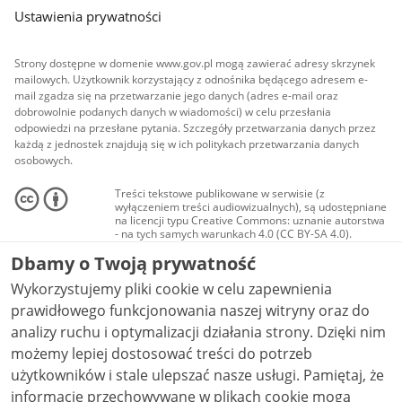
Ustawienia prywatności
Strony dostępne w domenie www.gov.pl mogą zawierać adresy skrzynek
mailowych. Użytkownik korzystający z odnośnika będącego adresem e-
mail zgadza się na przetwarzanie jego danych (adres e-mail oraz
dobrowolnie podanych danych w wiadomości) w celu przesłania
odpowiedzi na przesłane pytania. Szczegóły przetwarzania danych przez
każdą z jednostek znajdują się w ich politykach przetwarzania danych
osobowych.
Treści tekstowe publikowane w serwisie (z
wyłączeniem treści audiowizualnych), są udostępniane
na licencji typu Creative Commons: uznanie autorstwa
- na tych samych warunkach 4.0 (CC BY-SA 4.0).
Materiały audiowizualne, w tym zdjęcia, materiały
Dbamy o Twoją prywatność
audio i wideo, są udostępniane na licencji typu
Creative Commons: uznanie autorstwa użycie
Wykorzystujemy pliki cookie w celu zapewnienia
niekomercyjne - bez utworów zależnych 4.0 (CC BY-
NC-ND 4.0), o ile nie jest to stwierdzone inaczej.
prawidłowego funkcjonowania naszej witryny oraz do
analizy ruchu i optymalizacji działania strony. Dzięki nim
możemy lepiej dostosować treści do potrzeb
użytkowników i stale ulepszać nasze usługi. Pamiętaj, że
informacje przechowywane w plikach cookie mogą