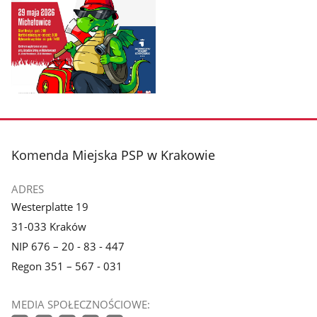
Pokaż
zdjęcie
1
z
stopka
Komenda Miejska PSP w Krakowie
galerii.
ADRES
Westerplatte 19
31-033 Kraków
NIP 676 – 20 - 83 - 447
Regon 351 – 567 - 031
MEDIA SPOŁECZNOŚCIOWE: