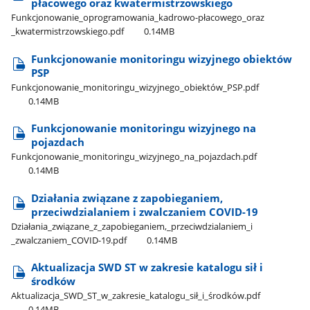
płacowego oraz kwatermistrzowskiego
Funkcjonowanie​_oprogramowania​_kadrowo-płacowego​_oraz​
_kwatermistrzowskiego.pdf
0.14MB
Funkcjonowanie monitoringu wizyjnego obiektów
PSP
Funkcjonowanie​_monitoringu​_wizyjnego​_obiektów​_PSP.pdf
0.14MB
Funkcjonowanie monitoringu wizyjnego na
pojazdach
Funkcjonowanie​_monitoringu​_wizyjnego​_na​_pojazdach.pdf
0.14MB
Działania związane z zapobieganiem,
przeciwdzialaniem i zwalczaniem COVID-19
Działania​_związane​_z​_zapobieganiem,​_przeciwdzialaniem​_i​
_zwalczaniem​_COVID-19.pdf
0.14MB
Aktualizacja SWD ST w zakresie katalogu sił i
środków
Aktualizacja​_SWD​_ST​_w​_zakresie​_katalogu​_sił​_i​_środków.pdf
0.14MB