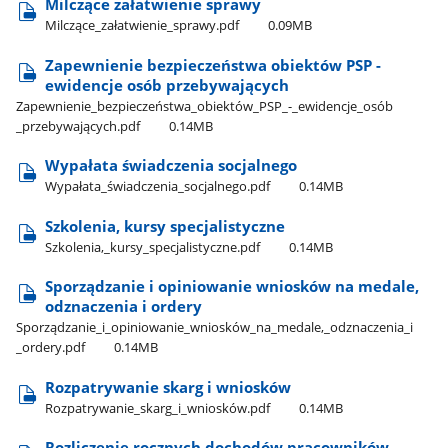
Milczące załatwienie sprawy
Milczące​_załatwienie​_sprawy.pdf
0.09MB
Zapewnienie bezpieczeństwa obiektów PSP -
ewidencje osób przebywających
Zapewnienie​_bezpieczeństwa​_obiektów​_PSP​_-​_ewidencje​_osób​
_przebywających.pdf
0.14MB
Wypałata świadczenia socjalnego
Wypałata​_świadczenia​_socjalnego.pdf
0.14MB
Szkolenia, kursy specjalistyczne
Szkolenia,​_kursy​_specjalistyczne.pdf
0.14MB
Sporządzanie i opiniowanie wniosków na medale,
odznaczenia i ordery
Sporządzanie​_i​_opiniowanie​_wniosków​_na​_medale,​_odznaczenia​_i​
_ordery.pdf
0.14MB
Rozpatrywanie skarg i wniosków
Rozpatrywanie​_skarg​_i​_wniosków.pdf
0.14MB
Rozliczenie rocznych dochodów pracowników