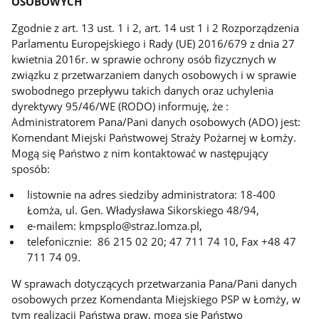
OSOBOWYCH
Zgodnie z art. 13 ust. 1 i 2, art. 14 ust 1 i 2 Rozporządzenia
Parlamentu Europejskiego i Rady (UE) 2016/679 z dnia 27
kwietnia 2016r. w sprawie ochrony osób fizycznych w
związku z przetwarzaniem danych osobowych i w sprawie
swobodnego przepływu takich danych oraz uchylenia
dyrektywy 95/46/WE (RODO) informuję, że :
Administratorem Pana/Pani danych osobowych (ADO) jest:
Komendant Miejski Państwowej Straży Pożarnej w Łomży.
Mogą się Państwo z nim kontaktować w następujący
sposób:
listownie na adres siedziby administratora: 18-400
Łomża, ul. Gen. Władysława Sikorskiego 48/94,
e-mailem: kmpsplo@straz.lomza.pl,
telefonicznie: 86 215 02 20; 47 711 74 10, Fax +48 47
711 74 09.
W sprawach dotyczących przetwarzania Pana/Pani danych
osobowych przez Komendanta Miejskiego PSP w Łomży, w
tym realizacji Państwa praw, mogą się Państwo