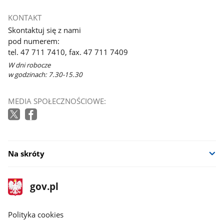
KONTAKT
Skontaktuj się z nami
pod numerem:
tel. 47 711 7410, fax. 47 711 7409
W dni robocze
w godzinach: 7.30-15.30
MEDIA SPOŁECZNOŚCIOWE:
Na skróty
stopka
Strona
gov.pl
gov.pl
główna
gov.pl
Polityka cookies