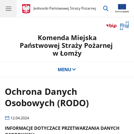
przejdź
gov.pl
Jednostki Państwowej Straży Pożarnej
gov.pl
Jednostki
do
Państwowej
wyszukiwar
Straży
Otwór
Pożarnej
okno
Komenda Miejska
z
tłuma
Państwowej Straży Pożarnej
języka
w Łomży
migow
MENU
Ochrona Danych
Osobowych (RODO)
12.04.2024
INFORMACJE DOTYCZACE PRZETWARZANIA DANYCH