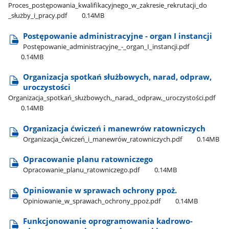
Proces​_postępowania​_kwalifikacyjnego​_w​_zakresie​_rekrutacji​_do​
_służby​_i​_pracy.pdf
0.14MB
Postępowanie administracyjne - organ I instancji
Postępowanie​_administracyjne​_-​_organ​_I​_instancji.pdf
0.14MB
Organizacja spotkań służbowych, narad, odpraw,
uroczystości
Organizacja​_spotkań​_służbowych,​_narad,​_odpraw,​_uroczystości.pdf
0.14MB
Organizacja ćwiczeń i manewrów ratowniczych
Organizacja​_ćwiczeń​_i​_manewrów​_ratowniczych.pdf
0.14MB
Opracowanie planu ratowniczego
Opracowanie​_planu​_ratowniczego.pdf
0.14MB
Opiniowanie w sprawach ochrony ppoż.
Opiniowanie​_w​_sprawach​_ochrony​_ppoż.pdf
0.14MB
Funkcjonowanie oprogramowania kadrowo-