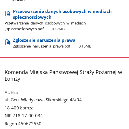
Przetwarzenie danych osobowych w mediach
spłecznościowych
Przetwarzenie​_danych​_osobowych​_w​_mediach​
_spłecznościowych.pdf
0.17MB
Zgłoszenie naruszenia prawa
Zgłoszenie​_naruszenia​_prawa.pdf
0.15MB
stopka
Komenda Miejska Państwowej Straży Pożarnej w
Łomży
ADRES
ul. Gen. Władysława Sikorskiego 48/94
18-400 Łomża
NIP 718-17-00-034
Regon 450672550