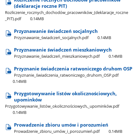
(deklaracje roczne PIT)
Rozliczenie​_rocznych​_dochodów​_pracowników​_(deklaracje​_roczne​
_PIT).pdf
0.14MB
Przyznawanie świadczeń socjalnych
Przyznawanie​_świadczeń​_socjalnych.pdf
0.14MB
Przyznawanie świadczeń mieszkaniowych
Przyznawanie​_świadczeń​_mieszkaniowych.pdf
0.14MB
Przyznanie świadczenia ratwoniczego druhom OSP
Przyznanie​_świadczenia​_ratwoniczego​_druhom​_OSP.pdf
0.14MB
Przygotowywanie listów okolicznościowych,
upominków
Przygotowywanie​_listów​_okolicznościowych,​_upominków.pdf
0.14MB
Prowadzenie zbioru umów i porozumień
Prowadzenie​_zbioru​_umów​_i​_porozumień.pdf
0.14MB