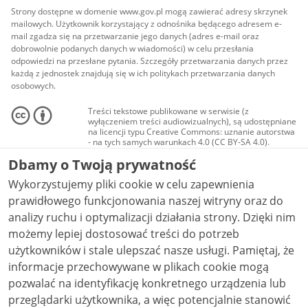
Strony dostępne w domenie www.gov.pl mogą zawierać adresy skrzynek
mailowych. Użytkownik korzystający z odnośnika będącego adresem e-
mail zgadza się na przetwarzanie jego danych (adres e-mail oraz
dobrowolnie podanych danych w wiadomości) w celu przesłania
odpowiedzi na przesłane pytania. Szczegóły przetwarzania danych przez
każdą z jednostek znajdują się w ich politykach przetwarzania danych
osobowych.
Treści tekstowe publikowane w serwisie (z
wyłączeniem treści audiowizualnych), są udostępniane
na licencji typu Creative Commons: uznanie autorstwa
- na tych samych warunkach 4.0 (CC BY-SA 4.0).
Materiały audiowizualne, w tym zdjęcia, materiały
Dbamy o Twoją prywatność
audio i wideo, są udostępniane na licencji typu
Creative Commons: uznanie autorstwa użycie
Wykorzystujemy pliki cookie w celu zapewnienia
niekomercyjne - bez utworów zależnych 4.0 (CC BY-
NC-ND 4.0), o ile nie jest to stwierdzone inaczej.
prawidłowego funkcjonowania naszej witryny oraz do
analizy ruchu i optymalizacji działania strony. Dzięki nim
możemy lepiej dostosować treści do potrzeb
użytkowników i stale ulepszać nasze usługi. Pamiętaj, że
informacje przechowywane w plikach cookie mogą
pozwalać na identyfikację konkretnego urządzenia lub
przeglądarki użytkownika, a więc potencjalnie stanowić