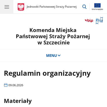
przejdź
gov.pl
Jednostki Państwowej Straży Pożarnej
gov.pl
Jednostki
do
Państwowej
wyszukiwar
Straży
Otwór
Pożarnej
okno
Komenda Miejska
z
tłuma
Państwowej Straży Pożarnej
języka
w Szczecinie
migow
MENU
Regulamin organizacyjny
09.06.2026
Materiały