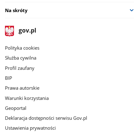
Na skróty
stopka
Strona
gov.pl
gov.pl
główna
gov.pl
Polityka cookies
Służba cywilna
Profil zaufany
BIP
Prawa autorskie
Warunki korzystania
Geoportal
Deklaracja dostępności serwisu Gov.pl
Ustawienia prywatności