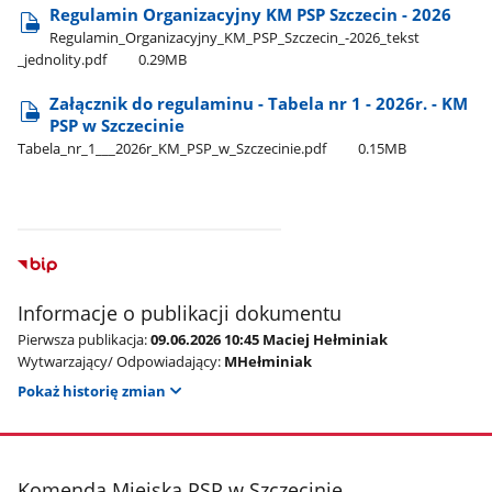
Regulamin Organizacyjny KM PSP Szczecin - 2026
Regulamin​_Organizacyjny​_KM​_PSP​_Szczecin​_-2026​_tekst​
_jednolity.pdf
0.29MB
Załącznik do regulaminu - Tabela nr 1 - 2026r. - KM
PSP w Szczecinie
Tabela​_nr​_1​_​_​_2026r​_KM​_PSP​_w​_Szczecinie.pdf
0.15MB
Informacje o publikacji dokumentu
Pierwsza publikacja:
09.06.2026 10:45 Maciej Hełminiak
Wytwarzający/ Odpowiadający:
MHełminiak
Pokaż historię zmian
stopka
Komenda Miejska PSP w Szczecinie