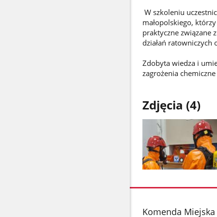
W szkoleniu uczestnic
małopolskiego, którzy
praktyczne związane z
działań ratowniczych 
Zdobyta wiedza i umie
zagrożenia chemiczne 
Zdjęcia (4)
Pokaż
zdjęcie
1
z
stopka
Komenda Miejska
galerii.