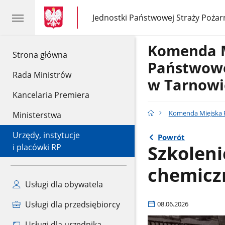
gov.pl
gov.pl
Jednostki Państwowej Straży Pożar
gov.pl
Jednostki
Państwowej
Straży
Komenda 
Pożarnej
gov.pl
Strona główna
Państwowe
Rada Ministrów
w Tarnowi
Kancelaria Premiera
Komenda Miejska P
Ministerstwa
Urzędy, instytucje
Powrót
Szkoleni
i placówki RP
chemiczn
Usługi dla obywatela
Usługi dla przedsiębiorcy
08.06.2026
Usługi dla urzędnika