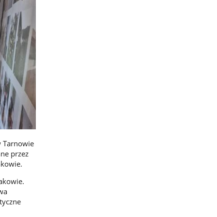
w Tarnowie
ane przez
kowie.
akowie.
twa
tyczne