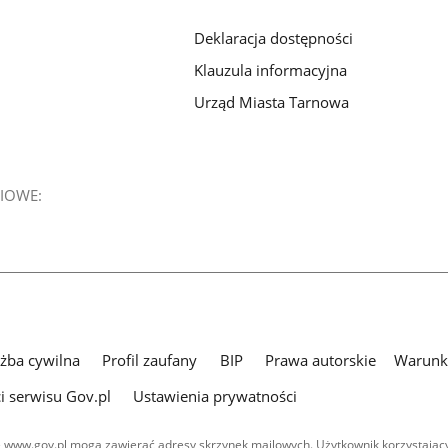
Deklaracja dostępności
Klauzula informacyjna
Urząd Miasta Tarnowa
IOWE:
użba cywilna
Profil zaufany
BIP
Prawa autorskie
Warunki
i serwisu Gov.pl
Ustawienia prywatności
 www.gov.pl mogą zawierać adresy skrzynek mailowych. Użytkownik korzystający