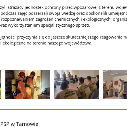
zyli strażacy jednostek ochrony przeciwpożarowej z terenu woj
 podczas zajęć poszerzali swoją wiedzę oraz doskonalili umiejętn
 rozpoznawaniem zagrożeń chemicznych i ekologicznych, organiz
oraz wykorzystaniem specjalistycznego sprzętu.
jętności przyczynią się do jeszcze skuteczniejszego reagowania n
i ekologiczne na terenie naszego województwa.
Pokaż
Pokaż
Pokaż
zdjęcie
zdjęcie
zdjęcie
2
3
4
z
z
z
 PSP w Tarnowie
galerii.
galerii.
galerii.