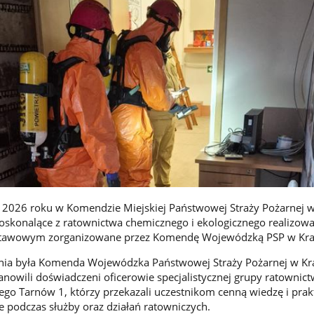
 2026 roku w Komendzie Miejskiej Państwowej Straży Pożarnej 
doskonalące z ratownictwa chemicznego i ekologicznego realizow
stawowym zorganizowane przez Komendę Wojewódzką PSP w Kra
nia była Komenda Wojewódzka Państwowej Straży Pożarnej w Kr
tanowili doświadczeni oficerowie specjalistycznej grupy ratownic
go Tarnów 1, którzy przekazali uczestnikom cenną wiedzę i prak
 podczas służby oraz działań ratowniczych.