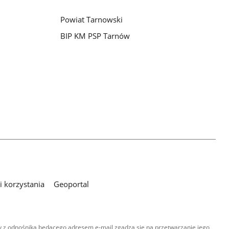
Powiat Tarnowski
BIP KM PSP Tarnów
 korzystania
Geoportal
 z odnośnika będącego adresem e-mail zgadza się na przetwarzanie jego