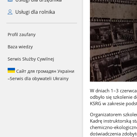
Usługi dla rolnika
Profil zaufany
Baza wiedzy
Serwis Służby Cywilnej
Сайт для громадян України
–
Serwis dla obywateli Ukrainy
W dniach 1–3 czerwca
odbyło się szkolenie 
KSRG w zakresie pod
Organizatorem szkole
Kadrę instruktorską s
chemiczno-ekologiczne
doświadczenia zdobyte