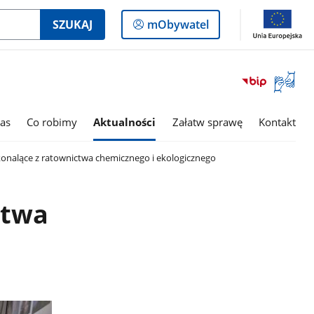
Logowanie
SZUKAJ
mObywatel
do
panelu
Otwórz
okno
z
tłumac
as
Co robimy
Aktualności
Załatw sprawę
Kontakt
języka
migowe
onalące z ratownictwa chemicznego i ekologicznego
ctwa