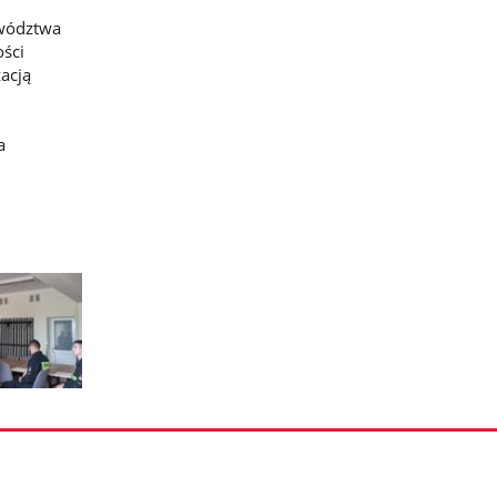
ewództwa
ości
acją
a