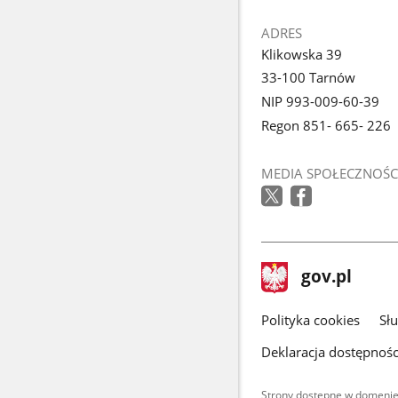
ADRES
Klikowska 39
33-100 Tarnów
NIP 993-009-60-39
Regon 851- 665- 226
MEDIA SPOŁECZNOŚC
stopka
Strona
gov.pl
gov.pl
główna
gov.pl
Polityka cookies
Sł
Deklaracja dostępnośc
Strony dostępne w domenie