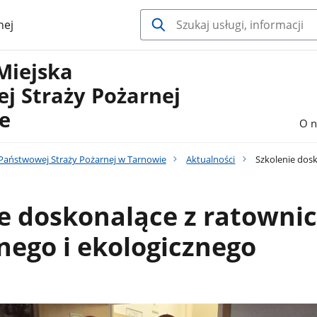
nej
Miejska
j Straży Pożarnej
e
O n
aństwowej Straży Pożarnej w Tarnowie
Aktualności
Szkolenie dosk
e doskonalące z ratowni
ego i ekologicznego