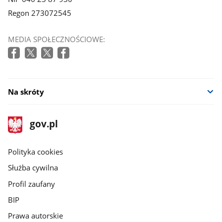
Regon 273072545
MEDIA SPOŁECZNOŚCIOWE:
Na skróty
stopka
Strona
gov.pl
gov.pl
główna
gov.pl
Polityka cookies
Służba cywilna
Profil zaufany
BIP
Prawa autorskie