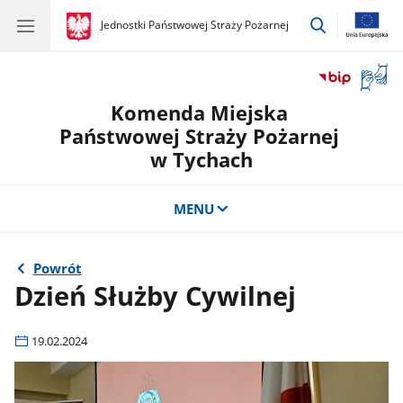
przejdź
gov.pl
Jednostki Państwowej Straży Pożarnej
gov.pl
Jednostki
do
Państwowej
wyszukiwar
Straży
Otwór
Pożarnej
okno
Komenda Miejska
z
tłuma
Państwowej Straży Pożarnej
języka
w Tychach
migow
MENU
Powrót
Dzień Służby Cywilnej
19.02.2024