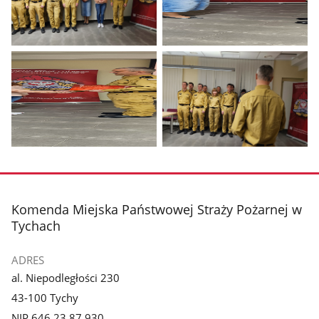
Pokaż
Pokaż
zdjęcie
zdjęcie
1
2
z
z
galerii.
galerii.
Pokaż
Pokaż
zdjęcie
zdjęcie
3
4
z
z
stopka
Komenda Miejska Państwowej Straży Pożarnej w
galerii.
galerii.
Tychach
ADRES
al. Niepodległości 230
43-100 Tychy
NIP 646 23 87 930