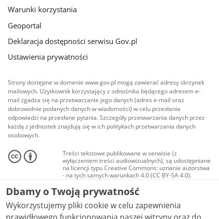
Warunki korzystania
Geoportal
Deklaracja dostępności serwisu Gov.pl
Ustawienia prywatności
Strony dostępne w domenie www.gov.pl mogą zawierać adresy skrzynek
mailowych. Użytkownik korzystający z odnośnika będącego adresem e-
mail zgadza się na przetwarzanie jego danych (adres e-mail oraz
dobrowolnie podanych danych w wiadomości) w celu przesłania
odpowiedzi na przesłane pytania. Szczegóły przetwarzania danych przez
każdą z jednostek znajdują się w ich politykach przetwarzania danych
osobowych.
Treści tekstowe publikowane w serwisie (z
wyłączeniem treści audiowizualnych), są udostępniane
na licencji typu Creative Commons: uznanie autorstwa
- na tych samych warunkach 4.0 (CC BY-SA 4.0).
Materiały audiowizualne, w tym zdjęcia, materiały
Dbamy o Twoją prywatność
audio i wideo, są udostępniane na licencji typu
Creative Commons: uznanie autorstwa użycie
Wykorzystujemy pliki cookie w celu zapewnienia
niekomercyjne - bez utworów zależnych 4.0 (CC BY-
NC-ND 4.0), o ile nie jest to stwierdzone inaczej.
prawidłowego funkcjonowania naszej witryny oraz do