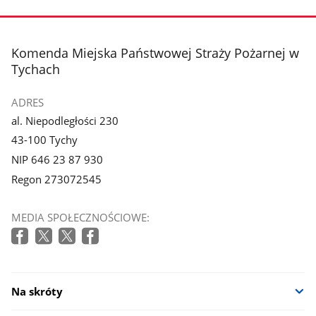
zdjęcie
zdjęcie
3
4
z
z
stopka
Komenda Miejska Państwowej Straży Pożarnej w
galerii.
galerii.
Tychach
ADRES
al. Niepodległości 230
43-100 Tychy
NIP 646 23 87 930
Regon 273072545
MEDIA SPOŁECZNOŚCIOWE:
Na skróty