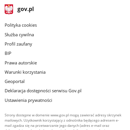
stopka
Strona
gov.pl
gov.pl
główna
gov.pl
Polityka cookies
Służba cywilna
Profil zaufany
BIP
Prawa autorskie
Warunki korzystania
Geoportal
Deklaracja dostępności serwisu Gov.pl
Ustawienia prywatności
Strony dostępne w domenie www.gov.pl mogą zawierać adresy skrzynek
mailowych. Użytkownik korzystający z odnośnika będącego adresem e-
mail zgadza się na przetwarzanie jego danych (adres e-mail oraz