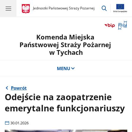
przejdź
gov.pl
Jednostki Państwowej Straży Pożarnej
gov.pl
Jednostki
do
Państwowej
wyszukiwar
Straży
Otwór
Pożarnej
okno
Komenda Miejska
z
tłuma
Państwowej Straży Pożarnej
języka
w Tychach
migow
MENU
Powrót
Odejście na zaopatrzenie
emerytalne funkcjonariuszy
30.01.2026