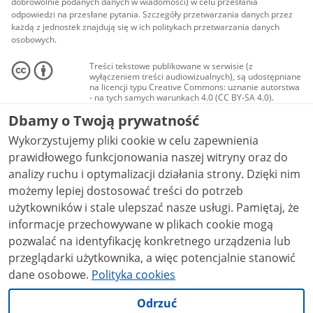
dobrowolnie podanych danych w wiadomości) w celu przesłania
odpowiedzi na przesłane pytania. Szczegóły przetwarzania danych przez
każdą z jednostek znajdują się w ich politykach przetwarzania danych
osobowych.
Treści tekstowe publikowane w serwisie (z
wyłączeniem treści audiowizualnych), są udostępniane
na licencji typu Creative Commons: uznanie autorstwa
- na tych samych warunkach 4.0 (CC BY-SA 4.0).
Materiały audiowizualne, w tym zdjęcia, materiały
Dbamy o Twoją prywatność
audio i wideo, są udostępniane na licencji typu
Creative Commons: uznanie autorstwa użycie
Wykorzystujemy pliki cookie w celu zapewnienia
niekomercyjne - bez utworów zależnych 4.0 (CC BY-
NC-ND 4.0), o ile nie jest to stwierdzone inaczej.
prawidłowego funkcjonowania naszej witryny oraz do
analizy ruchu i optymalizacji działania strony. Dzięki nim
możemy lepiej dostosować treści do potrzeb
użytkowników i stale ulepszać nasze usługi. Pamiętaj, że
informacje przechowywane w plikach cookie mogą
pozwalać na identyfikację konkretnego urządzenia lub
przeglądarki użytkownika, a więc potencjalnie stanowić
dane osobowe.
Polityka cookies
Odrzuć