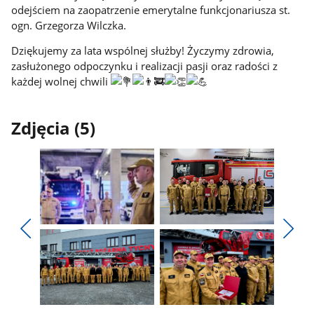
odejściem na zaopatrzenie emerytalne funkcjonariusza st.
ogn. Grzegorza Wilczka.
Dziękujemy za lata wspólnej służby! Życzymy zdrowia,
zasłużonego odpoczynku i realizacji pasji oraz radości z
każdej wolnej chwili
Zdjęcia (5)
Pokaż
Pokaż
zdjęcie
zdjęcie
Pokaż
Poka
1
2
poprzednie
nest
z
z
zdjęcia
zdjęc
galerii.
galerii.
Pokaż
Pokaż