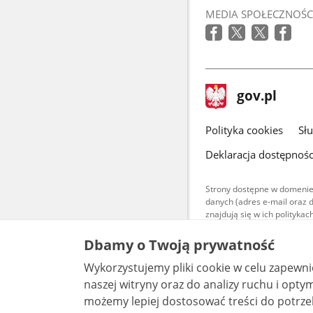
MEDIA SPOŁECZNOŚC
stopka
Strona
gov.pl
gov.pl
główna
gov.pl
Polityka cookies
Sł
Deklaracja dostępnośc
Strony dostępne w domenie
danych (adres e-mail oraz 
znajdują się w ich polityk
Treści teksto
Dbamy o Twoją prywatność
udostępniane
warunkach 4.0
Wykorzystujemy pliki cookie w celu zapewn
są udostępni
bez utworów z
naszej witryny oraz do analizy ruchu i optymalizacj
możemy lepiej dostosować treści do potrzeb