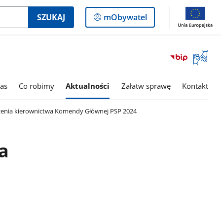
Logowanie
SZUKAJ
mObywatel
do
panelu
Otwórz
okno
z
tłumac
as
Co robimy
Aktualności
Załatw sprawę
Kontakt
języka
migowe
zenia kierownictwa Komendy Głównej PSP 2024
a