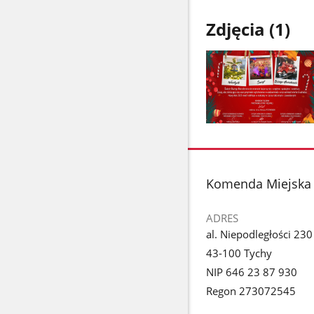
Zdjęcia (1)
Pokaż
zdjęcie
1
z
stopka
Komenda Miejska 
galerii.
ADRES
al. Niepodległości 230
43-100 Tychy
NIP 646 23 87 930
Regon 273072545