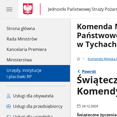
gov.pl
gov.pl
Jednostki Państwowej Straży Pożar
gov.pl
Jednostki
Państwowej
Straży
Komenda 
Pożarnej
gov.pl
Strona główna
Państwowe
Rada Ministrów
w Tychach
Kancelaria Premiera
Komenda Miejska P
Ministerstwa
Urzędy, instytucje
Powrót
Świątec
i placówki RP
Komendy
Usługi dla obywatela
Usługi dla przedsiębiorcy
24.12.2024
Świąteczne życzeni
Usługi dla urzędnika