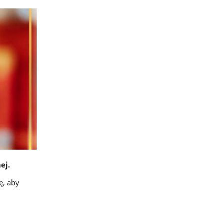
ej.
ę, aby