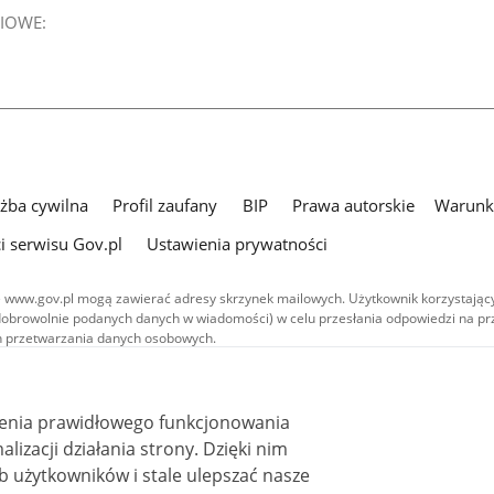
IOWE:
użba cywilna
Profil zaufany
BIP
Prawa autorskie
Warunki
i serwisu Gov.pl
Ustawienia prywatności
 www.gov.pl mogą zawierać adresy skrzynek mailowych. Użytkownik korzystający
dobrowolnie podanych danych w wiadomości) w celu przesłania odpowiedzi na prz
ach przetwarzania danych osobowych.
we publikowane w serwisie (z wyłączeniem treści audiowizualnych), są
 na licencji typu Creative Commons: uznanie autorstwa - na tych samych
 (CC BY-SA 4.0). Materiały audiowizualne, w tym zdjęcia, materiały audio i wideo
ienia prawidłowego funkcjonowania
ane na licencji typu Creative Commons: uznanie autorstwa użycie niekomercyjne 
ależnych 4.0 (CC BY-NC-ND 4.0), o ile nie jest to stwierdzone inaczej.
i działania strony. Dzięki nim
 użytkowników i stale ulepszać nasze