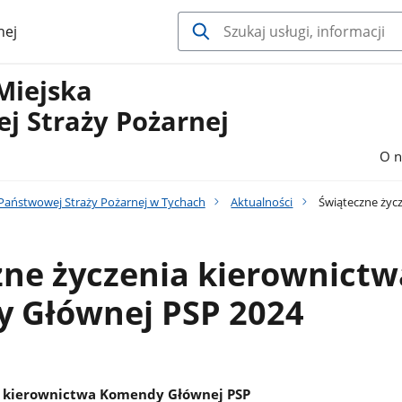
nej
Miejska
j Straży Pożarnej
O n
aństwowej Straży Pożarnej w Tychach
Aktualności
Świąteczne życ
zne życzenia kierownictw
 Głównej PSP 2024
a kierownictwa Komendy Głównej PSP