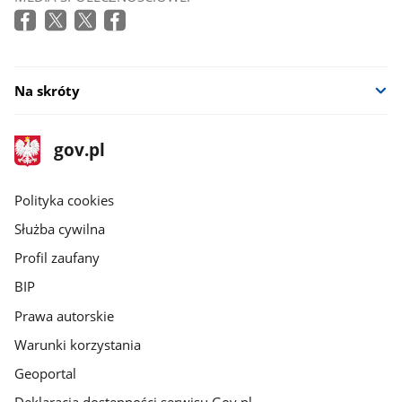
Na skróty
stopka
Strona
gov.pl
gov.pl
główna
gov.pl
Polityka cookies
Służba cywilna
Profil zaufany
BIP
Prawa autorskie
Warunki korzystania
Geoportal