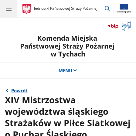
przejdź
gov.pl
Jednostki Państwowej Straży Pożarnej
gov.pl
Jednostki
do
Państwowej
wyszukiwar
Straży
Otwór
Pożarnej
okno
Komenda Miejska
z
tłuma
Państwowej Straży Pożarnej
języka
w Tychach
migow
MENU
Powrót
XIV Mistrzostwa
województwa śląskiego
Strażaków w Piłce Siatkowej
o Puchar Śląskiego