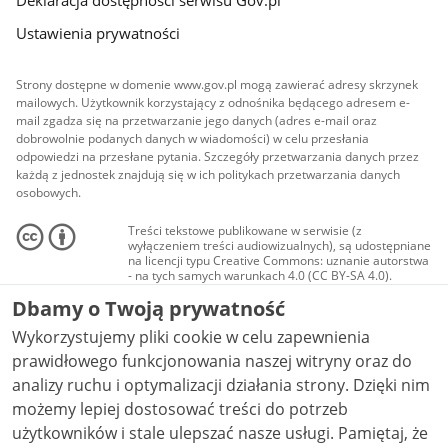
Deklaracja dostępności serwisu Gov.pl
Ustawienia prywatności
Strony dostępne w domenie www.gov.pl mogą zawierać adresy skrzynek
mailowych. Użytkownik korzystający z odnośnika będącego adresem e-
mail zgadza się na przetwarzanie jego danych (adres e-mail oraz
dobrowolnie podanych danych w wiadomości) w celu przesłania
odpowiedzi na przesłane pytania. Szczegóły przetwarzania danych przez
każdą z jednostek znajdują się w ich politykach przetwarzania danych
osobowych.
Treści tekstowe publikowane w serwisie (z
wyłączeniem treści audiowizualnych), są udostępniane
na licencji typu Creative Commons: uznanie autorstwa
- na tych samych warunkach 4.0 (CC BY-SA 4.0).
Materiały audiowizualne, w tym zdjęcia, materiały
Dbamy o Twoją prywatność
audio i wideo, są udostępniane na licencji typu
Creative Commons: uznanie autorstwa użycie
Wykorzystujemy pliki cookie w celu zapewnienia
niekomercyjne - bez utworów zależnych 4.0 (CC BY-
NC-ND 4.0), o ile nie jest to stwierdzone inaczej.
prawidłowego funkcjonowania naszej witryny oraz do
analizy ruchu i optymalizacji działania strony. Dzięki nim
możemy lepiej dostosować treści do potrzeb
użytkowników i stale ulepszać nasze usługi. Pamiętaj, że