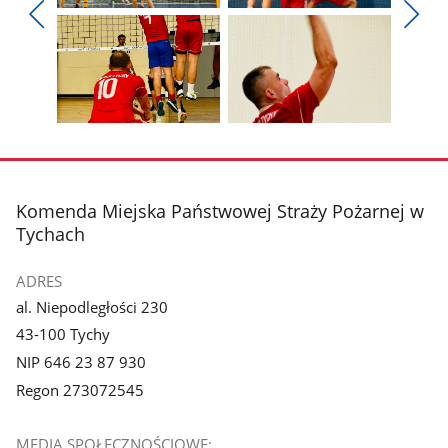
Pokaż
Pokaż
zdjęcie
zdjęcie
Pokaż
Poka
1
2
poprzednie
nest
z
z
zdjęcia
zdjęc
galerii.
galerii.
Pokaż
Pokaż
zdjęcie
zdjęcie
3
4
z
z
stopka
Komenda Miejska Państwowej Straży Pożarnej w
galerii.
galerii.
Tychach
ADRES
al. Niepodległości 230
43-100 Tychy
NIP 646 23 87 930
Regon 273072545
MEDIA SPOŁECZNOŚCIOWE: