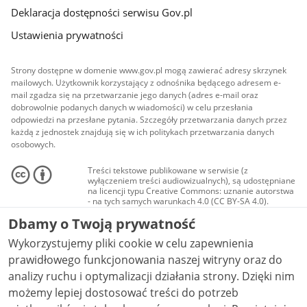
Deklaracja dostępności serwisu Gov.pl
Ustawienia prywatności
Strony dostępne w domenie www.gov.pl mogą zawierać adresy skrzynek
mailowych. Użytkownik korzystający z odnośnika będącego adresem e-
mail zgadza się na przetwarzanie jego danych (adres e-mail oraz
dobrowolnie podanych danych w wiadomości) w celu przesłania
odpowiedzi na przesłane pytania. Szczegóły przetwarzania danych przez
każdą z jednostek znajdują się w ich politykach przetwarzania danych
osobowych.
Treści tekstowe publikowane w serwisie (z
wyłączeniem treści audiowizualnych), są udostępniane
na licencji typu Creative Commons: uznanie autorstwa
- na tych samych warunkach 4.0 (CC BY-SA 4.0).
Materiały audiowizualne, w tym zdjęcia, materiały
Dbamy o Twoją prywatność
audio i wideo, są udostępniane na licencji typu
Creative Commons: uznanie autorstwa użycie
Wykorzystujemy pliki cookie w celu zapewnienia
niekomercyjne - bez utworów zależnych 4.0 (CC BY-
NC-ND 4.0), o ile nie jest to stwierdzone inaczej.
prawidłowego funkcjonowania naszej witryny oraz do
analizy ruchu i optymalizacji działania strony. Dzięki nim
możemy lepiej dostosować treści do potrzeb