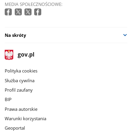
MEDIA SPOŁECZNOŚCIOWE:
Na skróty
stopka
Strona
gov.pl
gov.pl
główna
gov.pl
Polityka cookies
Służba cywilna
Profil zaufany
BIP
Prawa autorskie
Warunki korzystania
Geoportal