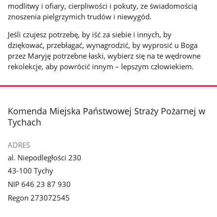
modlitwy i ofiary, cierpliwości i pokuty, ze świadomością
znoszenia pielgrzymich trudów i niewygód.
Jeśli czujesz potrzebę, by iść za siebie i innych, by
dziękować, przebłagać, wynagrodzić, by wyprosić u Boga
przez Maryję potrzebne łaski, wybierz się na te wędrowne
rekolekcje, aby powrócić innym – lepszym człowiekiem.
stopka
Komenda Miejska Państwowej Straży Pożarnej w
Tychach
ADRES
al. Niepodległości 230
43-100 Tychy
NIP 646 23 87 930
Regon 273072545