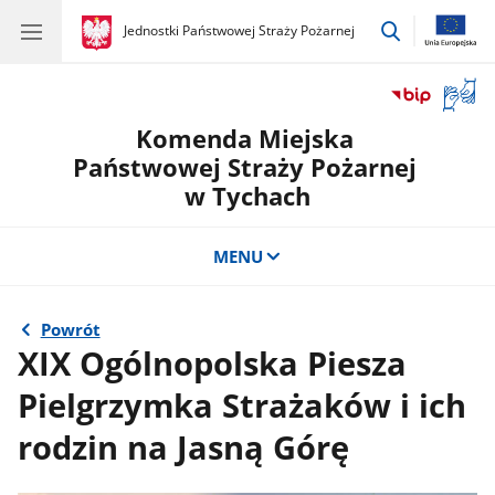
przejdź
gov.pl
Jednostki Państwowej Straży Pożarnej
gov.pl
Jednostki
do
Państwowej
wyszukiwar
Straży
Otwór
Pożarnej
okno
Komenda Miejska
z
tłuma
Państwowej Straży Pożarnej
języka
w Tychach
migow
MENU
Powrót
XIX Ogólnopolska Piesza
Pielgrzymka Strażaków i ich
rodzin na Jasną Górę