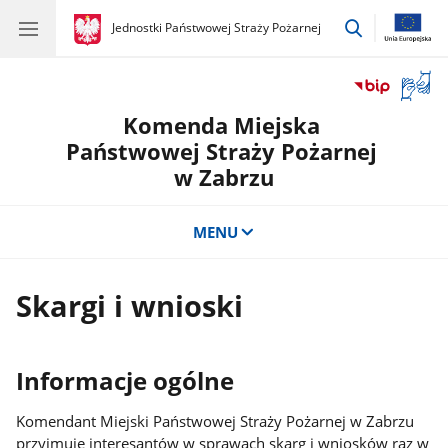
przejdź
gov.pl
Jednostki Państwowej Straży Pożarnej
gov.pl
Jednostki
do
Państwowej
wyszukiwar
Straży
Otwór
Pożarnej
okno
Komenda Miejska
z
tłuma
Państwowej Straży Pożarnej
języka
w Zabrzu
migow
MENU
Skargi i wnioski
Informacje ogólne
Komendant Miejski Państwowej Straży Pożarnej w Zabrzu
przyjmuje interesantów w sprawach skarg i wniosków raz w