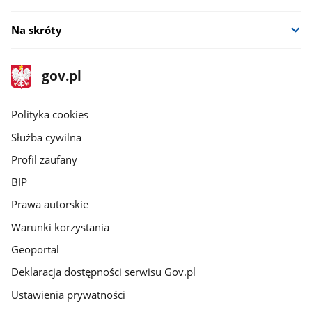
Na skróty
stopka
Strona
gov.pl
gov.pl
główna
gov.pl
Polityka cookies
Służba cywilna
Profil zaufany
BIP
Prawa autorskie
Warunki korzystania
Geoportal
Deklaracja dostępności serwisu Gov.pl
Ustawienia prywatności