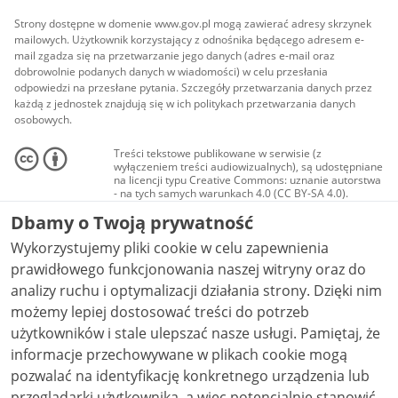
Strony dostępne w domenie www.gov.pl mogą zawierać adresy skrzynek
mailowych. Użytkownik korzystający z odnośnika będącego adresem e-
mail zgadza się na przetwarzanie jego danych (adres e-mail oraz
dobrowolnie podanych danych w wiadomości) w celu przesłania
odpowiedzi na przesłane pytania. Szczegóły przetwarzania danych przez
każdą z jednostek znajdują się w ich politykach przetwarzania danych
osobowych.
Treści tekstowe publikowane w serwisie (z
wyłączeniem treści audiowizualnych), są udostępniane
na licencji typu Creative Commons: uznanie autorstwa
- na tych samych warunkach 4.0 (CC BY-SA 4.0).
Materiały audiowizualne, w tym zdjęcia, materiały
Dbamy o Twoją prywatność
audio i wideo, są udostępniane na licencji typu
Creative Commons: uznanie autorstwa użycie
Wykorzystujemy pliki cookie w celu zapewnienia
niekomercyjne - bez utworów zależnych 4.0 (CC BY-
NC-ND 4.0), o ile nie jest to stwierdzone inaczej.
prawidłowego funkcjonowania naszej witryny oraz do
analizy ruchu i optymalizacji działania strony. Dzięki nim
możemy lepiej dostosować treści do potrzeb
użytkowników i stale ulepszać nasze usługi. Pamiętaj, że
informacje przechowywane w plikach cookie mogą
pozwalać na identyfikację konkretnego urządzenia lub
przeglądarki użytkownika, a więc potencjalnie stanowić