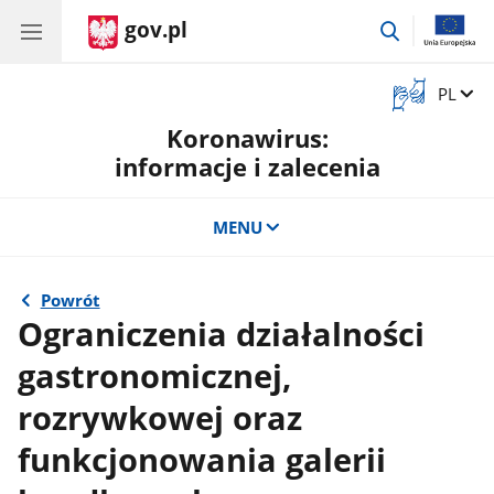
gov.pl
przejdź
do
wyszukiwar
Otwórz
Zmień 
PL
okno
Koronawirus:
z
tłumaczem
informacje i zalecenia
języka
migowego
MENU
Powrót
Ograniczenia działalności
gastronomicznej,
rozrywkowej oraz
funkcjonowania galerii