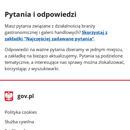
Pytania i odpowiedzi
Masz pytania związane z działalnością branży
gastronomicznej i galerii handlowych?
Skorzystaj z
zakładki "Najczęściej zadawane pytania"
.
Odpowiedzi na ważne pytania zbieramy w jednym miejscu,
a zakładkę na bieżąco aktualizujemy. Pytania są podzielone
tematycznie, a interesujące nas sprawy można zlokalizować,
korzystając z wyszukiwarki.
stopka
Strona
gov.pl
gov.pl
główna
gov.pl
Polityka cookies
Służba cywilna