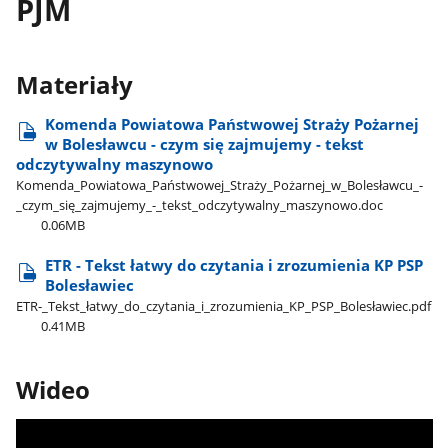
PJM
Materiały
Komenda Powiatowa Państwowej Straży Pożarnej
w Bolesławcu - czym się zajmujemy - tekst
odczytywalny maszynowo
Komenda​_Powiatowa​_Państwowej​_Straży​_Pożarnej​_w​_Bolesławcu​_-​
_czym​_się​_zajmujemy​_-​_tekst​_odczytywalny​_maszynowo.doc
0.06MB
ETR - Tekst łatwy do czytania i zrozumienia KP PSP
Bolesławiec
ETR-​_Tekst​_łatwy​_do​_czytania​_i​_zrozumienia​_KP​_PSP​_Bolesławiec.pdf
0.41MB
Wideo