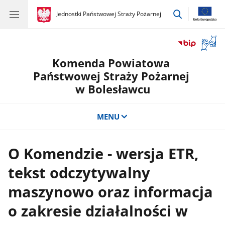
przejdź
gov.pl
Jednostki Państwowej Straży Pożarnej
gov.pl
Jednostki
do
Państwowej
wyszukiwar
Straży
Otwór
Pożarnej
okno
Komenda Powiatowa
z
tłuma
Państwowej Straży Pożarnej
języka
w Bolesławcu
migow
MENU
O Komendzie - wersja ETR,
tekst odczytywalny
maszynowo oraz informacja
o zakresie działalności w