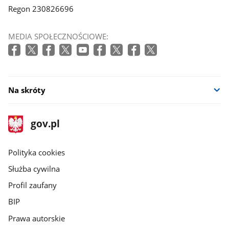
Regon 230826696
MEDIA SPOŁECZNOŚCIOWE:
Na skróty
stopka
Strona
gov.pl
gov.pl
główna
gov.pl
Polityka cookies
Służba cywilna
Profil zaufany
BIP
Prawa autorskie