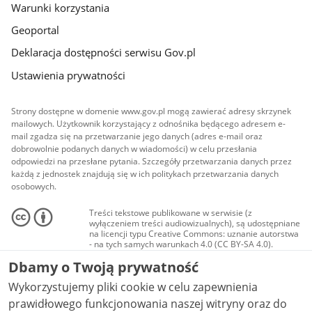
Warunki korzystania
Geoportal
Deklaracja dostępności serwisu Gov.pl
Ustawienia prywatności
Strony dostępne w domenie www.gov.pl mogą zawierać adresy skrzynek
mailowych. Użytkownik korzystający z odnośnika będącego adresem e-
mail zgadza się na przetwarzanie jego danych (adres e-mail oraz
dobrowolnie podanych danych w wiadomości) w celu przesłania
odpowiedzi na przesłane pytania. Szczegóły przetwarzania danych przez
każdą z jednostek znajdują się w ich politykach przetwarzania danych
osobowych.
Treści tekstowe publikowane w serwisie (z
wyłączeniem treści audiowizualnych), są udostępniane
na licencji typu Creative Commons: uznanie autorstwa
- na tych samych warunkach 4.0 (CC BY-SA 4.0).
Materiały audiowizualne, w tym zdjęcia, materiały
Dbamy o Twoją prywatność
audio i wideo, są udostępniane na licencji typu
Creative Commons: uznanie autorstwa użycie
Wykorzystujemy pliki cookie w celu zapewnienia
niekomercyjne - bez utworów zależnych 4.0 (CC BY-
NC-ND 4.0), o ile nie jest to stwierdzone inaczej.
prawidłowego funkcjonowania naszej witryny oraz do