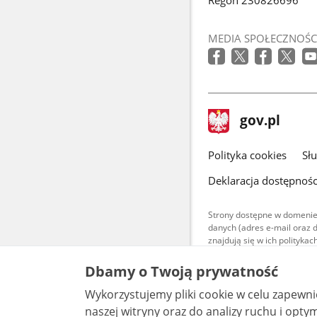
MEDIA SPOŁECZNOŚC
stopka
Strona
gov.pl
gov.pl
główna
gov.pl
Polityka cookies
Sł
Deklaracja dostępnośc
Strony dostępne w domenie
danych (adres e-mail oraz 
znajdują się w ich polityk
Treści teksto
Dbamy o Twoją prywatność
udostępniane
warunkach 4.0
Wykorzystujemy pliki cookie w celu zapewn
są udostępni
bez utworów z
naszej witryny oraz do analizy ruchu i optymalizacj