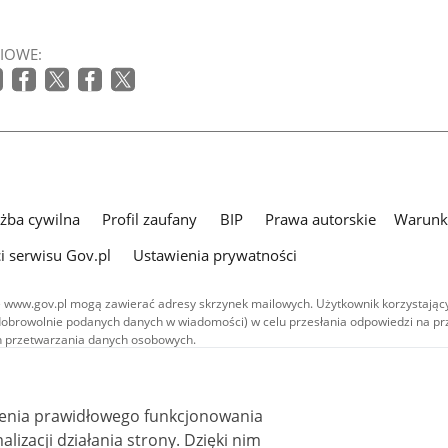
IOWE:
użba cywilna
Profil zaufany
BIP
Prawa autorskie
Warunki
i serwisu Gov.pl
Ustawienia prywatności
 www.gov.pl mogą zawierać adresy skrzynek mailowych. Użytkownik korzystający
dobrowolnie podanych danych w wiadomości) w celu przesłania odpowiedzi na prz
ach przetwarzania danych osobowych.
we publikowane w serwisie (z wyłączeniem treści audiowizualnych), są
 na licencji typu Creative Commons: uznanie autorstwa - na tych samych
 (CC BY-SA 4.0). Materiały audiowizualne, w tym zdjęcia, materiały audio i wideo
ienia prawidłowego funkcjonowania
ane na licencji typu Creative Commons: uznanie autorstwa użycie niekomercyjne 
ależnych 4.0 (CC BY-NC-ND 4.0), o ile nie jest to stwierdzone inaczej.
i działania strony. Dzięki nim