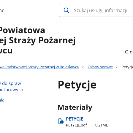
nej
Powiatowa
j Straży Pożarnej
wcu
O n
a Państwowej Straży Pożarnej w Bolesławcu
Załatw sprawę
Petycj
Petycje
 do spraw
wpożarowych
ia
Materiały
PETYCJE
e
PETYCJE.pdf
0.21MB