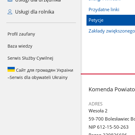
Przydatne linki
Usługi dla rolnika
Petycje
Zakłady zwiększonego
Profil zaufany
Baza wiedzy
Serwis Służby Cywilnej
Сайт для громадян України
–
Serwis dla obywateli Ukrainy
stopka
Komenda Powiatow
ADRES
Wesoła 2
59-700 Bolesławiec Bo
NIP 612-15-50-263
Regon 230826696