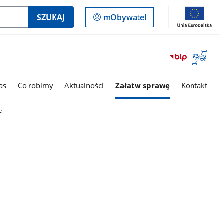
Logowanie
SZUKAJ
mObywatel
do
panelu
Otwórz
okno
z
tłumac
as
Co robimy
Aktualności
Załatw sprawę
Kontakt
języka
migowe
e