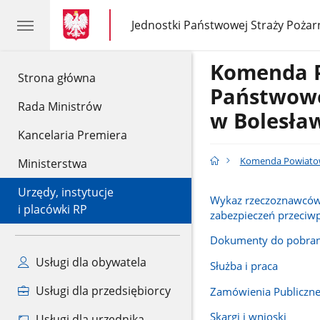
gov.pl
gov.pl
Jednostki Państwowej Straży Pożar
gov.pl
Jednostki
Państwowej
Straży
Komenda 
Pożarnej
gov.pl
Strona główna
Państwowe
Rada Ministrów
w Bolesła
Kancelaria Premiera
Komenda Powiatow
Ministerstwa
Urzędy, instytucje
Wykaz rzeczoznawców
i placówki RP
zabezpieczeń przeci
Dokumenty do pobran
Usługi dla obywatela
Służba i praca
Usługi dla przedsiębiorcy
Zamówienia Publiczn
Skargi i wnioski
Usługi dla urzędnika