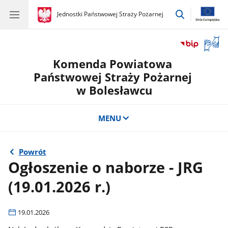
przejdź
gov.pl
Jednostki Państwowej Straży Pożarnej
gov.pl
Jednostki
do
Państwowej
wyszukiwar
Straży
Otwór
Pożarnej
okno
Komenda Powiatowa
z
tłuma
Państwowej Straży Pożarnej
języka
w Bolesławcu
migow
MENU
Powrót
Ogłoszenie o naborze - JRG
(19.01.2026 r.)
19.01.2026