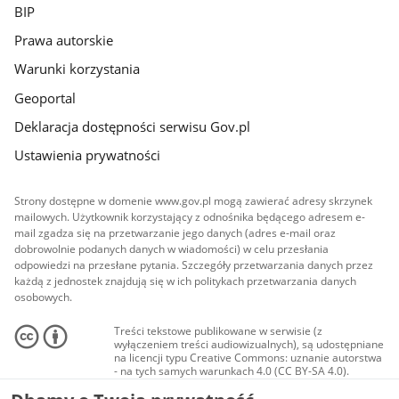
BIP
Prawa autorskie
Warunki korzystania
Geoportal
Deklaracja dostępności serwisu Gov.pl
Ustawienia prywatności
Strony dostępne w domenie www.gov.pl mogą zawierać adresy skrzynek
mailowych. Użytkownik korzystający z odnośnika będącego adresem e-
mail zgadza się na przetwarzanie jego danych (adres e-mail oraz
dobrowolnie podanych danych w wiadomości) w celu przesłania
odpowiedzi na przesłane pytania. Szczegóły przetwarzania danych przez
każdą z jednostek znajdują się w ich politykach przetwarzania danych
osobowych.
Treści tekstowe publikowane w serwisie (z
wyłączeniem treści audiowizualnych), są udostępniane
na licencji typu Creative Commons: uznanie autorstwa
- na tych samych warunkach 4.0 (CC BY-SA 4.0).
Materiały audiowizualne, w tym zdjęcia, materiały
audio i wideo, są udostępniane na licencji typu