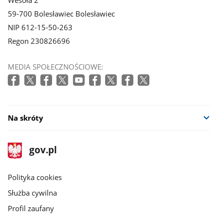
Wesoła 2
59-700 Bolesławiec Bolesławiec
NIP 612-15-50-263
Regon 230826696
MEDIA SPOŁECZNOŚCIOWE:
Na skróty
stopka
Strona
gov.pl
gov.pl
główna
gov.pl
Polityka cookies
Służba cywilna
Profil zaufany