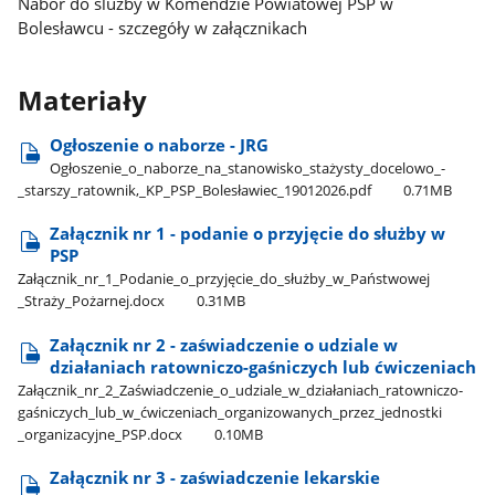
Nabór do slużby w Komendzie Powiatowej PSP w
Bolesławcu - szczegóły w załącznikach
Materiały
Ogłoszenie o naborze - JRG
Ogłoszenie​_o​_naborze​_na​_stanowisko​_stażysty​_docelowo​_-​
_starszy​_ratownik,​_KP​_PSP​_Bolesławiec​_19012026.pdf
0.71MB
Załącznik nr 1 - podanie o przyjęcie do służby w
PSP
Załącznik​_nr​_1​_Podanie​_o​_przyjęcie​_do​_służby​_w​_Państwowej​
_Straży​_Pożarnej.docx
0.31MB
Załącznik nr 2 - zaświadczenie o udziale w
działaniach ratowniczo-gaśniczych lub ćwiczeniach
Załącznik​_nr​_2​_Zaświadczenie​_o​_udziale​_w​_działaniach​_ratowniczo-
gaśniczych​_lub​_w​_ćwiczeniach​_organizowanych​_przez​_jednostki​
_organizacyjne​_PSP.docx
0.10MB
Załącznik nr 3 - zaświadczenie lekarskie