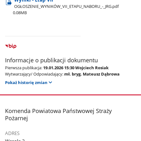
OGŁOSZENIE​_WYNIKÓW​_VII​_ETAPU​_NABORU​_-​_JRG.pdf
0.08MB
Informacje o publikacji dokumentu
Pierwsza publikacja:
19.01.2026 15:30 Wojciech Rosiak
Wytwarzający/ Odpowiadający:
mł. bryg. Mateusz Dąbrowa
Pokaż historię zmian
stopka
Komenda Powiatowa Państwowej Straży
Pożarnej
ADRES