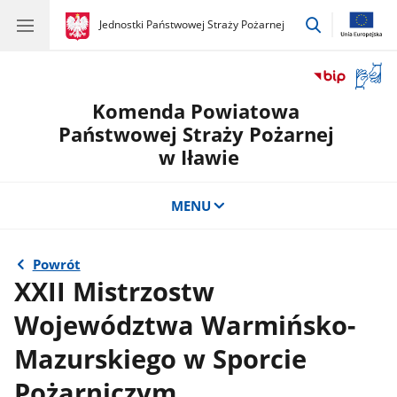
przejdź
gov.pl
Jednostki Państwowej Straży Pożarnej
gov.pl
Jednostki
do
Państwowej
wyszukiwar
Straży
Otwór
Pożarnej
okno
Komenda Powiatowa
z
tłuma
Państwowej Straży Pożarnej
języka
w Iławie
migow
MENU
Powrót
XXII Mistrzostw
Województwa Warmińsko-
Mazurskiego w Sporcie
Pożarniczym