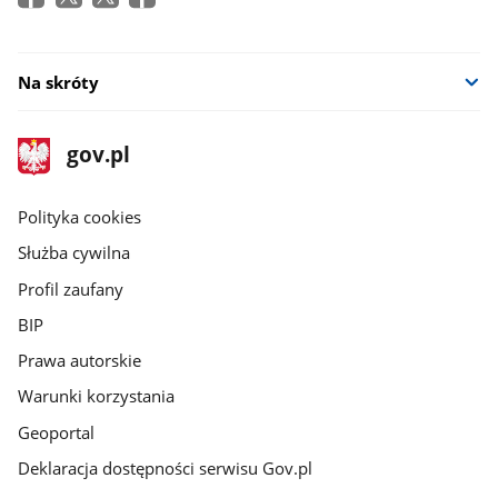
Na skróty
stopka
Strona
gov.pl
gov.pl
główna
gov.pl
Polityka cookies
Służba cywilna
Profil zaufany
BIP
Prawa autorskie
Warunki korzystania
Geoportal
Deklaracja dostępności serwisu Gov.pl