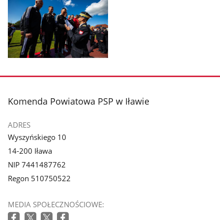
zdjęcie
zdjęcie
1
2
z
z
galerii.
galerii.
Pokaż
zdjęcie
3
z
stopka
Komenda Powiatowa PSP w Iławie
galerii.
ADRES
Wyszyńskiego 10
14-200 Iława
NIP 7441487762
Regon 510750522
MEDIA SPOŁECZNOŚCIOWE: