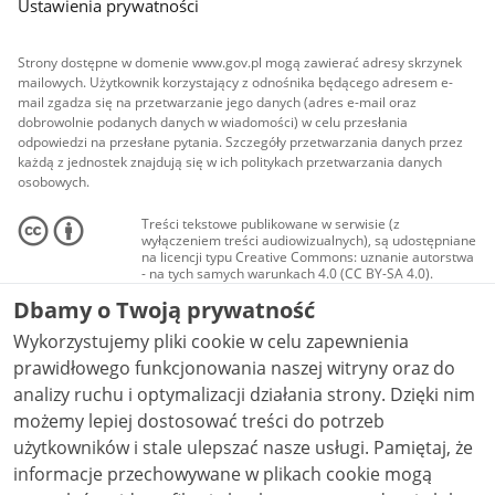
Ustawienia prywatności
Strony dostępne w domenie www.gov.pl mogą zawierać adresy skrzynek
mailowych. Użytkownik korzystający z odnośnika będącego adresem e-
mail zgadza się na przetwarzanie jego danych (adres e-mail oraz
dobrowolnie podanych danych w wiadomości) w celu przesłania
odpowiedzi na przesłane pytania. Szczegóły przetwarzania danych przez
każdą z jednostek znajdują się w ich politykach przetwarzania danych
osobowych.
Treści tekstowe publikowane w serwisie (z
wyłączeniem treści audiowizualnych), są udostępniane
na licencji typu Creative Commons: uznanie autorstwa
- na tych samych warunkach 4.0 (CC BY-SA 4.0).
Materiały audiowizualne, w tym zdjęcia, materiały
Dbamy o Twoją prywatność
audio i wideo, są udostępniane na licencji typu
Creative Commons: uznanie autorstwa użycie
Wykorzystujemy pliki cookie w celu zapewnienia
niekomercyjne - bez utworów zależnych 4.0 (CC BY-
NC-ND 4.0), o ile nie jest to stwierdzone inaczej.
prawidłowego funkcjonowania naszej witryny oraz do
analizy ruchu i optymalizacji działania strony. Dzięki nim
możemy lepiej dostosować treści do potrzeb
użytkowników i stale ulepszać nasze usługi. Pamiętaj, że
informacje przechowywane w plikach cookie mogą