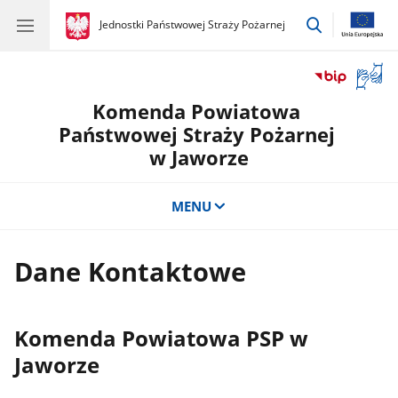
przejdź
gov.pl
Jednostki Państwowej Straży Pożarnej
gov.pl
Jednostki
do
Państwowej
wyszukiwar
Straży
Otwór
Pożarnej
okno
Komenda Powiatowa
z
tłuma
Państwowej Straży Pożarnej
języka
w Jaworze
migow
MENU
Dane Kontaktowe
Komenda Powiatowa PSP w
Jaworze