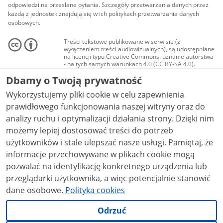
odpowiedzi na przesłane pytania. Szczegóły przetwarzania danych przez
każdą z jednostek znajdują się w ich politykach przetwarzania danych
osobowych.
Treści tekstowe publikowane w serwisie (z
wyłączeniem treści audiowizualnych), są udostępniane
na licencji typu Creative Commons: uznanie autorstwa
- na tych samych warunkach 4.0 (CC BY-SA 4.0).
Materiały audiowizualne, w tym zdjęcia, materiały
Dbamy o Twoją prywatność
audio i wideo, są udostępniane na licencji typu
Creative Commons: uznanie autorstwa użycie
Wykorzystujemy pliki cookie w celu zapewnienia
niekomercyjne - bez utworów zależnych 4.0 (CC BY-
NC-ND 4.0), o ile nie jest to stwierdzone inaczej.
prawidłowego funkcjonowania naszej witryny oraz do
analizy ruchu i optymalizacji działania strony. Dzięki nim
możemy lepiej dostosować treści do potrzeb
użytkowników i stale ulepszać nasze usługi. Pamiętaj, że
informacje przechowywane w plikach cookie mogą
pozwalać na identyfikację konkretnego urządzenia lub
przeglądarki użytkownika, a więc potencjalnie stanowić
dane osobowe.
Polityka cookies
Odrzuć