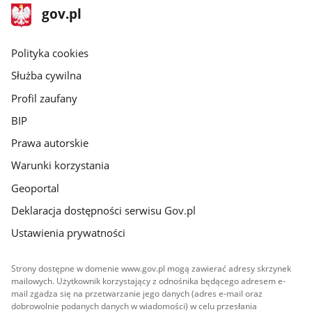
stopka
Strona
gov.pl
gov.pl
główna
gov.pl
Polityka cookies
Służba cywilna
Profil zaufany
BIP
Prawa autorskie
Warunki korzystania
Geoportal
Deklaracja dostępności serwisu Gov.pl
Ustawienia prywatności
Strony dostępne w domenie www.gov.pl mogą zawierać adresy skrzynek
mailowych. Użytkownik korzystający z odnośnika będącego adresem e-
mail zgadza się na przetwarzanie jego danych (adres e-mail oraz
dobrowolnie podanych danych w wiadomości) w celu przesłania