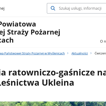
nej
Powiatowa
j Straży Pożarnej
cach
O n
a Państwowej Straży Pożarnej w Myślenicach
Aktualności
Ćwiczeni
a ratowniczo-gaśnicze n
Leśnictwa Ukleina