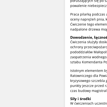
poruszających się po 
powalenie niebezpiecz
Praca pilarką podczas 
oceny naprężeń pnia, k
Ćwiczenie tego elemen
nadpalone drzewa mogą
Dowodzenie, łącznoś
Ćwiczenia służyły dos
ochrony przeciwpożar
pododdziałów Małopol
zaopatrzenia wodnego.
sztabu Komendanta Pow
Istotnym elementem by
Ratowniczego dla Powi
kryzysowego szczebla 
punkty jeszcze przed r
czas budowy magistral
Siły i środki
W ćwiczeniach uczestni