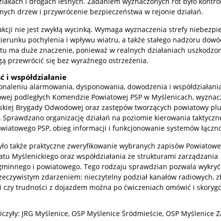
szlakach i drogach leśnych. Zadaniem wyznaczonych rot było kontr
nych drzew i przywrócenie bezpieczeństwa w rejonie działań.
akcji nie jest zwykłą wycinką. Wymaga wyznaczenia strefy niebezpie
ierunku pochylenia i wpływu wiatru, a także stałego nadzoru dowó
tu ma duże znaczenie, ponieważ w realnych działaniach uszkodzo
 przewrócić się bez wyraźnego ostrzeżenia.
ć i współdziałanie
konaleniu alarmowania, dysponowania, dowodzenia i współdziałani
owej podległych Komendzie Powiatowej PSP w Myślenicach, wyzna
skiej Brygady Odwodowej oraz zastępów tworzących powiatowy pl
 Sprawdzano organizację działań na poziomie kierowania taktyczn
iatowego PSP, obieg informacji i funkcjonowanie systemów łączno
ło także praktyczne zweryfikowanie wybranych zapisów Powiatowe
atu Myślenickiego oraz współdziałania ze strukturami zarządzania
gminnego i powiatowego. Tego rodzaju sprawdzian pozwala wykryć
zeczywistym zdarzeniem: nieczytelny podział kanałów radiowych, z
i czy trudności z dojazdem można po ćwiczeniach omówić i skoryg
czyły: JRG Myślenice, OSP Myślenice Śródmieście, OSP Myślenice Z