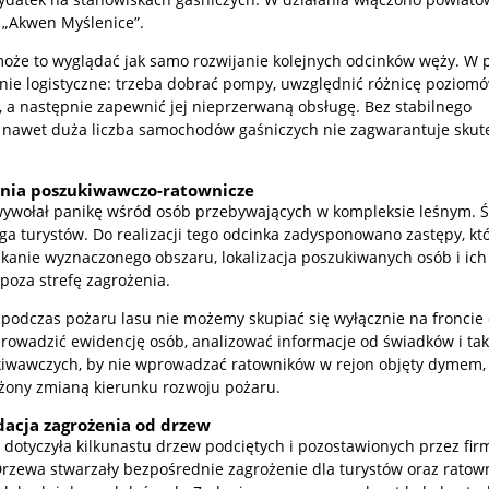
„Akwen Myślenice”.
może to wyglądać jak samo rozwijanie kolejnych odcinków węży. W 
anie logistyczne: trzeba dobrać pompy, uwzględnić różnicę poziomó
ii, a następnie zapewnić jej nieprzerwaną obsługę. Bez stabilnego
 nawet duża liczba samochodów gaśniczych nie zagwarantuje skut
łania poszukiwawczo-ratownicze
 wywołał panikę wśród osób przebywających w kompleksie leśnym. 
ojga turystów. Do realizacji tego odcinka zadysponowano zastępy, kt
kanie wyznaczonego obszaru, lokalizacja poszukiwanych osób i ich
poza strefę zagrożenia.
 podczas pożaru lasu nie możemy skupiać się wyłącznie na froncie 
rowadzić ewidencję osób, analizować informacje od świadków i ta
iwawczych, by nie wprowadzać ratowników w rejon objęty dymem,
żony zmianą kierunku rozwoju pożaru.
idacja zagrożenia od drzew
 dotyczyła kilkunastu drzew podciętych i pozostawionych przez fir
rzewa stwarzały bezpośrednie zagrożenie dla turystów oraz ratow