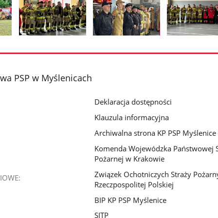
Pokaż
Pokaż
Pokaż
zdjęcie
zdjęcie
zdjęcie
2
3
4
z
z
z
wa PSP w Myślenicach
galerii.
galerii.
galerii.
Deklaracja dostępności
Klauzula informacyjna
Archiwalna strona KP PSP Myślenice
Komenda Wojewódzka Państwowej S
Pożarnej w Krakowie
Związek Ochotniczych Straży Pożarn
IOWE:
Rzeczpospolitej Polskiej
BIP KP PSP Myślenice
SITP