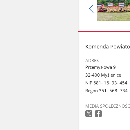
Pokaż
poprzednie
Pokaż
zdjęcia
zdjęcie
1
z
stopka
Komenda Powiato
galerii.
ADRES
Przemysłowa 9
32-400 Myślenice
NIP 681- 16- 93- 454
Regon 351- 568- 734
MEDIA SPOŁECZNOŚC