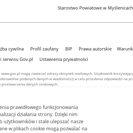
Starostwo Powiatowe w Myślenicac
użba cywilna
Profil zaufany
BIP
Prawa autorskie
Warunki
i serwisu Gov.pl
Ustawienia prywatności
 www.gov.pl mogą zawierać adresy skrzynek mailowych. Użytkownik korzystający
dobrowolnie podanych danych w wiadomości) w celu przesłania odpowiedzi na prz
ach przetwarzania danych osobowych.
we publikowane w serwisie (z wyłączeniem treści audiowizualnych), są
 na licencji typu Creative Commons: uznanie autorstwa - na tych samych
 (CC BY-SA 4.0). Materiały audiowizualne, w tym zdjęcia, materiały audio i wideo
ienia prawidłowego funkcjonowania
ane na licencji typu Creative Commons: uznanie autorstwa użycie niekomercyjne 
ależnych 4.0 (CC BY-NC-ND 4.0), o ile nie jest to stwierdzone inaczej.
i działania strony. Dzięki nim
 użytkowników i stale ulepszać nasze