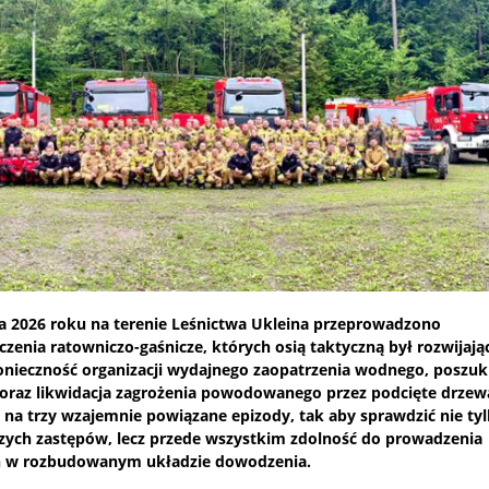
a 2026 roku na terenie Leśnictwa Ukleina przeprowadzono
enia ratowniczo-gaśnicze, których osią taktyczną był rozwijając
 konieczność organizacji wydajnego zaopatrzenia wodnego, poszu
 oraz likwidacja zagrożenia powodowanego przez podcięte drzew
 na trzy wzajemnie powiązane epizody, tak aby sprawdzić nie ty
zych zastępów, lecz przede wszystkim zdolność do prowadzenia
ań w rozbudowanym układzie dowodzenia.