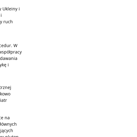
 Ukleiny i
i
ży ruch
ocedur. W
 współpracy
odawania
ykę i
trznej
tkowo
iatr
ce na
głównych
jących
wy pluton