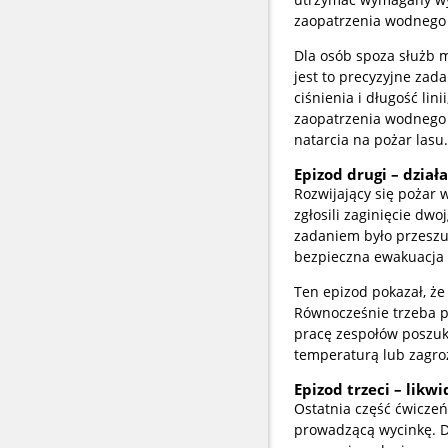
zaopatrzenia wodnego 
Dla osób spoza służb 
jest to precyzyjne zad
ciśnienia i długość lin
zaopatrzenia wodnego
natarcia na pożar lasu.
Epizod drugi – dzia
Rozwijający się pożar
zgłosili zaginięcie dw
zadaniem było przeszu
bezpieczna ewakuacja 
Ten epizod pokazał, że
Równocześnie trzeba p
pracę zespołów poszuk
temperaturą lub zagro
Epizod trzeci – likw
Ostatnia część ćwiczeń
prowadzącą wycinkę. D