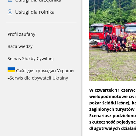
Usługi dla rolnika
Profil zaufany
Baza wiedzy
Serwis Służby Cywilnej
Сайт для громадян України
–
Serwis dla obywateli Ukrainy
W czwartek 11 czerwc
wielopodmiotowe ćwicz
pożar ściółki leśnej,
zaginionych turystów
Scenariusz podzielono
skuteczność pojedync
długotrwałych dział