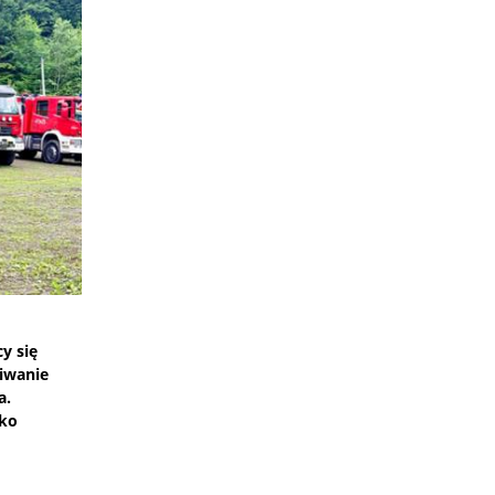
y się
kiwanie
a.
lko