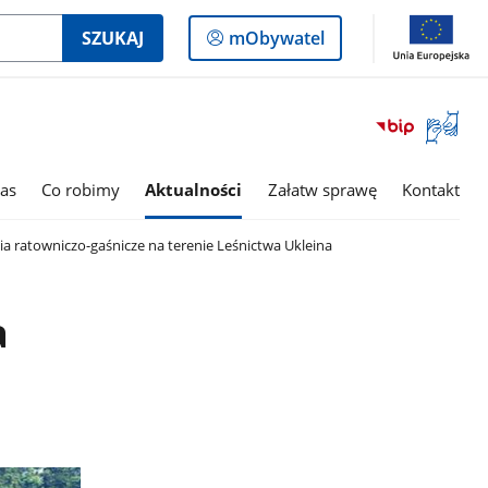
Logowanie
SZUKAJ
mObywatel
do
panelu
Otwórz
okno
z
tłumac
as
Co robimy
Aktualności
Załatw sprawę
Kontakt
języka
migowe
a ratowniczo-gaśnicze na terenie Leśnictwa Ukleina
a