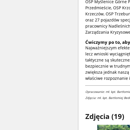
OSP Myślenice Górne P
Przedmieście, OSP Krz
Krzeczów, OSP Trzebun
oraz 27 pojazdów spec
pracownicy Nadleśnictw
Zarządzania Kryzysowe
Ćwiczymy po to, aby
Najważniejszym efekte
lecz wnioski wyciągnię
taktyczne są skuteczne
bezpiecznie w trudnym
zwiększa jednak naszą g
właściwe rozpoznanie 
Opracowanie: mł. kpt. Bartłom
Zdjęcia: mł. kpt. Bartłomiej Be
Zdjęcia (19)