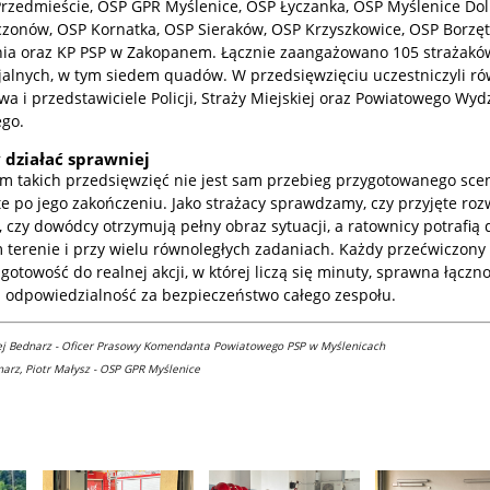
rzedmieście, OSP GPR Myślenice, OSP Łyczanka, OSP Myślenice Do
czonów, OSP Kornatka, OSP Sieraków, OSP Krzyszkowice, OSP Borzęt
ia oraz KP PSP w Zakopanem. Łącznie zaangażowano 105 strażakó
jalnych, w tym siedem quadów. W przedsięwzięciu uczestniczyli ró
a i przedstawiciele Policji, Straży Miejskiej oraz Powiatowego Wyd
go.
 działać sprawniej
m takich przedsięwzięć nie jest sam przebieg przygotowanego scen
te po jego zakończeniu. Jako strażacy sprawdzamy, czy przyjęte roz
, czy dowódcy otrzymują pełny obraz sytuacji, a ratownicy potrafią 
 terenie i przy wielu równoległych zadaniach.
Każdy przećwiczony
otowość do realnej akcji, w której liczą się minuty, sprawna łączno
i odpowiedzialność za bezpieczeństwo całego zespołu.
iej Bednarz - Oficer Prasowy Komendanta Powiatowego PSP w Myślenicach
dnarz, Piotr Małysz - OSP GPR Myślenice