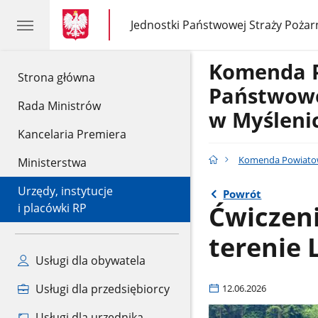
gov.pl
gov.pl
Jednostki Państwowej Straży Pożar
gov.pl
Jednostki
Państwowej
Straży
Komenda 
Pożarnej
gov.pl
Strona główna
Państwowe
Rada Ministrów
w Myśleni
Kancelaria Premiera
Komenda Powiatow
Ministerstwa
Urzędy, instytucje
Powrót
Ćwiczeni
i placówki RP
terenie 
Usługi dla obywatela
Usługi dla przedsiębiorcy
12.06.2026
Usługi dla urzędnika