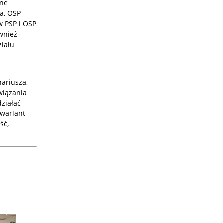
lne
a, OSP
w PSP i OSP
wnież
ziału
ariusza,
wiązania
działać
 wariant
ść,