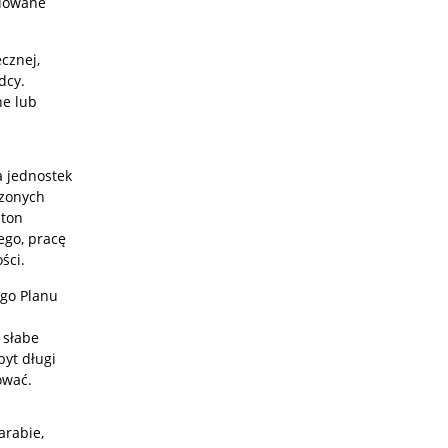
olowane
cznej,
dcy.
ne lub
a jednostek
czonych
uton
ego, pracę
ści.
go Planu
 słabe
byt długi
ować.
arabie,