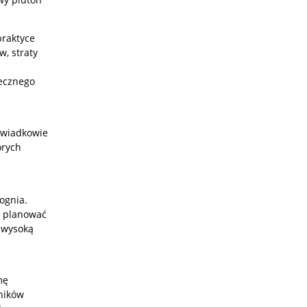
praktyce
w, straty
ecznego
Świadkowie
órych
ognia.
k planować
 wysoką
mę
ników