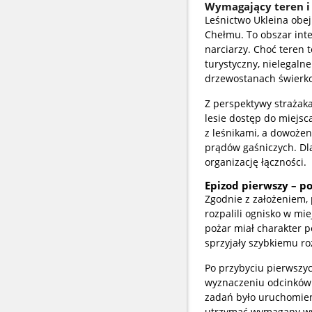
Wymagający teren i 
Leśnictwo Ukleina obe
Chełmu. To obszar inte
narciarzy. Choć teren t
turystyczny, nielegaln
drzewostanach świerko
Z perspektywy strażak
lesie dostęp do miejs
z leśnikami, a dowoże
prądów gaśniczych. Dla
organizację łączności.
Epizod pierwszy – po
Zgodnie z założeniem,
rozpalili ognisko w mi
pożar miał charakter p
sprzyjały szybkiemu ro
Po przybyciu pierwszyc
wyznaczeniu odcinków
zadań było uruchomien
utrzymać wymagany wyd