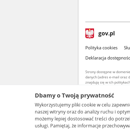
stopka
Strona
gov.pl
gov.pl
główna
gov.pl
Polityka cookies
Sł
Deklaracja dostępnośc
Strony dostępne w domenie
danych (adres e-mail oraz 
znajdują się w ich polityk
Treści teksto
Dbamy o Twoją prywatność
udostępniane
warunkach 4.0
Wykorzystujemy pliki cookie w celu zapewn
są udostępni
bez utworów z
naszej witryny oraz do analizy ruchu i optymalizacj
możemy lepiej dostosować treści do potrzeb
usługi. Pamiętaj, że informacje przechowywane w plikach cookie mogą pozwalać na