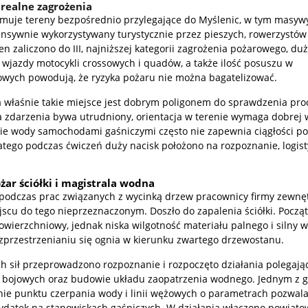
realne zagrożenia
jmuje tereny bezpośrednio przylegające do Myślenic, w tym masywy
nsywnie wykorzystywany turystycznie przez pieszych, rowerzystów 
en zaliczono do III, najniższej kategorii zagrożenia pożarowego, du
e wjazdy motocykli crossowych i quadów, a także ilość posuszu w
wych powodują, że ryzyka pożaru nie można bagatelizować.
a właśnie takie miejsce jest dobrym poligonem do sprawdzenia pr
ca zdarzenia bywa utrudniony, orientacja w terenie wymaga dobrej
nie wody samochodami gaśniczymi często nie zapewnia ciągłości p
tego podczas ćwiczeń duży nacisk położono na rozpoznanie, logist
żar ściółki i magistrala wodna
 podczas prac związanych z wycinką drzew pracownicy firmy zewnę
ejscu do tego nieprzeznaczonym. Doszło do zapalenia ściółki. Począ
owierzchniowy, jednak niska wilgotność materiału palnego i silny w
zprzestrzenianiu się ognia w kierunku zwartego drzewostanu.
h sił przeprowadzono rozpoznanie i rozpoczęto działania polegają
 bojowych oraz budowie układu zaopatrzenia wodnego. Jednym z 
ie punktu czerpania wody i linii wężowych o parametrach pozwala
atek na stanowiskach gaśniczych. W działania włączono powiato