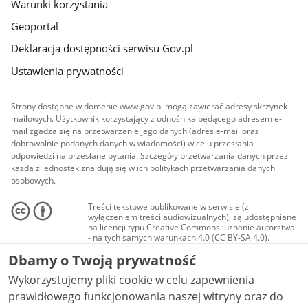
Warunki korzystania
Geoportal
Deklaracja dostępności serwisu Gov.pl
Ustawienia prywatności
Strony dostępne w domenie www.gov.pl mogą zawierać adresy skrzynek
mailowych. Użytkownik korzystający z odnośnika będącego adresem e-
mail zgadza się na przetwarzanie jego danych (adres e-mail oraz
dobrowolnie podanych danych w wiadomości) w celu przesłania
odpowiedzi na przesłane pytania. Szczegóły przetwarzania danych przez
każdą z jednostek znajdują się w ich politykach przetwarzania danych
osobowych.
Treści tekstowe publikowane w serwisie (z
wyłączeniem treści audiowizualnych), są udostępniane
na licencji typu Creative Commons: uznanie autorstwa
- na tych samych warunkach 4.0 (CC BY-SA 4.0).
Materiały audiowizualne, w tym zdjęcia, materiały
Dbamy o Twoją prywatność
audio i wideo, są udostępniane na licencji typu
Creative Commons: uznanie autorstwa użycie
Wykorzystujemy pliki cookie w celu zapewnienia
niekomercyjne - bez utworów zależnych 4.0 (CC BY-
NC-ND 4.0), o ile nie jest to stwierdzone inaczej.
prawidłowego funkcjonowania naszej witryny oraz do