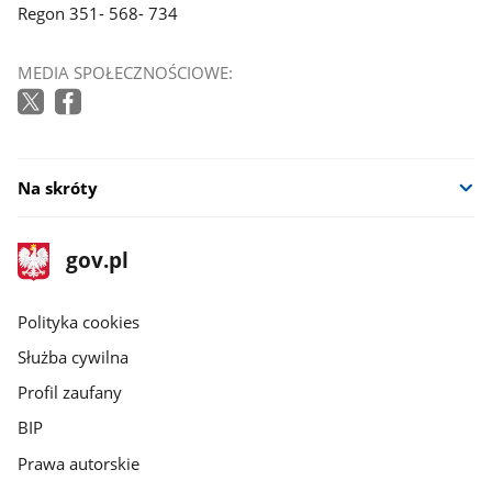
Regon 351- 568- 734
MEDIA SPOŁECZNOŚCIOWE:
Na skróty
stopka
Strona
gov.pl
gov.pl
główna
gov.pl
Polityka cookies
Służba cywilna
Profil zaufany
BIP
Prawa autorskie