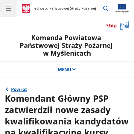
przejdź
gov.pl
Jednostki Państwowej Straży Pożarnej
gov.pl
Jednostki
do
Państwowej
wyszukiwar
Straży
Otwór
Pożarnej
okno
Komenda Powiatowa
z
tłuma
Państwowej Straży Pożarnej
języka
w Myślenicach
migow
MENU
Powrót
Komendant Główny PSP
zatwierdził nowe zasady
kwalifikowania kandydatów
na kwalifikacyjne kursy