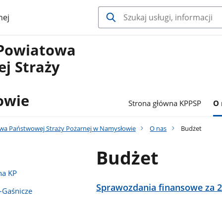
nej
Powiatowa
j Straży
owie
Strona główna KPPSP
O 
a Państwowej Straży Pożarnej w Namysłowie
O nas
Budżet
Budżet
na KP
Sprawozdania finansowe za 
–Gaśnicze