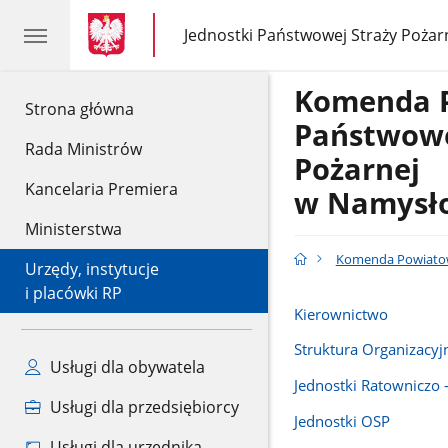
gov.pl
gov.pl
Jednostki Państwowej Straży Pożar
gov.pl
Jednostki
Państwowej
Straży
Komenda 
Pożarnej
gov.pl
Strona główna
Państwowe
Rada Ministrów
Pożarnej
Kancelaria Premiera
w Namysł
Ministerstwa
Komenda Powiatow
Urzędy, instytucje
i placówki RP
Kierownictwo
Struktura Organizacyj
Usługi dla obywatela
Jednostki Ratowniczo 
Usługi dla przedsiębiorcy
Jednostki OSP
Usługi dla urzędnika