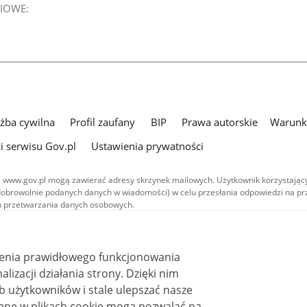
IOWE:
użba cywilna
Profil zaufany
BIP
Prawa autorskie
Warunki
i serwisu Gov.pl
Ustawienia prywatności
 www.gov.pl mogą zawierać adresy skrzynek mailowych. Użytkownik korzystający
dobrowolnie podanych danych w wiadomości) w celu przesłania odpowiedzi na prz
ach przetwarzania danych osobowych.
we publikowane w serwisie (z wyłączeniem treści audiowizualnych), są
 na licencji typu Creative Commons: uznanie autorstwa - na tych samych
 (CC BY-SA 4.0). Materiały audiowizualne, w tym zdjęcia, materiały audio i wideo
ienia prawidłowego funkcjonowania
ane na licencji typu Creative Commons: uznanie autorstwa użycie niekomercyjne 
ależnych 4.0 (CC BY-NC-ND 4.0), o ile nie jest to stwierdzone inaczej.
i działania strony. Dzięki nim
 użytkowników i stale ulepszać nasze