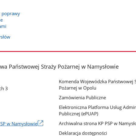
cz poprawy
ze
ami
ysłów
a Państwowej Straży Pożarnej w Namysłowie
Komenda Wojewódzka Państwowej S
Pożarnej w Opolu
ch 3
Zamówienia Publiczne
Elektroniczna Platforma Usług Admini
Publicznej (ePUAP)
Archiwalna strona KP PSP w Namysł
PSP w Namysłowie
Deklaracja dostępności