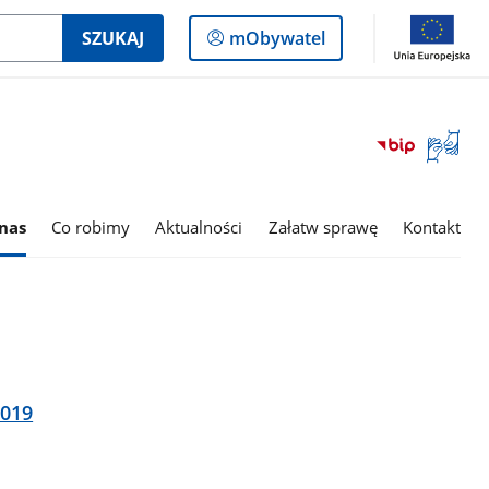
Logowanie
SZUKAJ
mObywatel
do
panelu
Otwórz
okno
z
tłumac
nas
Co robimy
Aktualności
Załatw sprawę
Kontakt
języka
migowe
2019