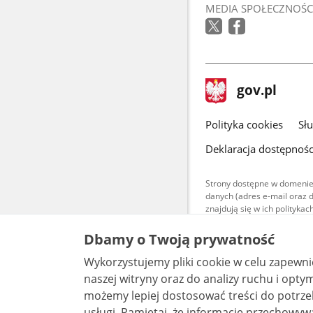
MEDIA SPOŁECZNOŚC
się
w
nowym
oknie
stopka
Strona
gov.pl
gov.pl
główna
gov.pl
Polityka cookies
Sł
Deklaracja dostępnośc
Strony dostępne w domenie
danych (adres e-mail oraz 
znajdują się w ich polityk
Treści teksto
Dbamy o Twoją prywatność
udostępniane
warunkach 4.0
Wykorzystujemy pliki cookie w celu zapewn
są udostępni
bez utworów z
naszej witryny oraz do analizy ruchu i optymalizacj
możemy lepiej dostosować treści do potrzeb
usługi. Pamiętaj, że informacje przechowywane w plikach cookie mogą pozwalać na