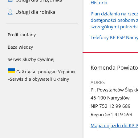
Historia
Usługi dla rolnika
Plan działania na rze
dostępności osobom 
szczególnymi potrzeb
Profil zaufany
Telefony KP PSP Nam
Baza wiedzy
Serwis Służby Cywilnej
stopka
Komenda Powiatow
Сайт для громадян України
–
Serwis dla obywateli Ukrainy
ADRES
Pl. Powstańców Śląski
46-100 Namysłów
NIP 752 12 99 689
Regon 531 419 593
Mapa dojazdu do KP 
Link
otworzy