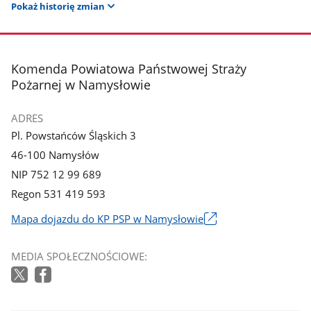
Pokaż historię zmian
stopka
Komenda Powiatowa Państwowej Straży
Pożarnej w Namysłowie
ADRES
Pl. Powstańców Śląskich 3
46-100 Namysłów
NIP 752 12 99 689
Regon 531 419 593
Mapa dojazdu do KP PSP w Namysłowie
Link
otworzy
MEDIA SPOŁECZNOŚCIOWE:
się
w
nowym
oknie