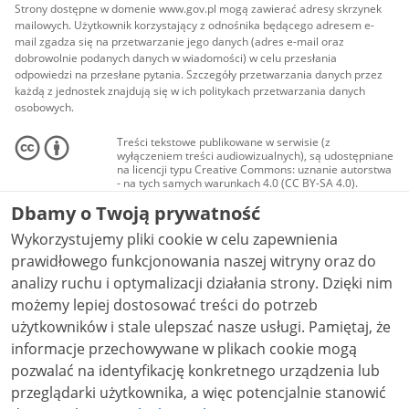
Strony dostępne w domenie www.gov.pl mogą zawierać adresy skrzynek
mailowych. Użytkownik korzystający z odnośnika będącego adresem e-
mail zgadza się na przetwarzanie jego danych (adres e-mail oraz
dobrowolnie podanych danych w wiadomości) w celu przesłania
odpowiedzi na przesłane pytania. Szczegóły przetwarzania danych przez
każdą z jednostek znajdują się w ich politykach przetwarzania danych
osobowych.
Treści tekstowe publikowane w serwisie (z
wyłączeniem treści audiowizualnych), są udostępniane
na licencji typu Creative Commons: uznanie autorstwa
- na tych samych warunkach 4.0 (CC BY-SA 4.0).
Materiały audiowizualne, w tym zdjęcia, materiały
Dbamy o Twoją prywatność
audio i wideo, są udostępniane na licencji typu
Creative Commons: uznanie autorstwa użycie
Wykorzystujemy pliki cookie w celu zapewnienia
niekomercyjne - bez utworów zależnych 4.0 (CC BY-
NC-ND 4.0), o ile nie jest to stwierdzone inaczej.
prawidłowego funkcjonowania naszej witryny oraz do
analizy ruchu i optymalizacji działania strony. Dzięki nim
możemy lepiej dostosować treści do potrzeb
użytkowników i stale ulepszać nasze usługi. Pamiętaj, że
informacje przechowywane w plikach cookie mogą
pozwalać na identyfikację konkretnego urządzenia lub
przeglądarki użytkownika, a więc potencjalnie stanowić