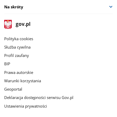
Na skróty
stopka
Strona
gov.pl
gov.pl
główna
gov.pl
Polityka cookies
Służba cywilna
Profil zaufany
BIP
Prawa autorskie
Warunki korzystania
Geoportal
Deklaracja dostępności serwisu Gov.pl
Ustawienia prywatności