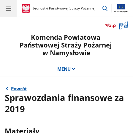
przejdź
gov.pl
Jednostki Państwowej Straży Pożarnej
gov.pl
Jednostki
do
Państwowej
wyszukiwar
Straży
Otwór
Pożarnej
okno
Komenda Powiatowa
z
tłuma
Państwowej Straży Pożarnej
języka
w Namysłowie
migow
MENU
Powrót
Sprawozdania finansowe za
2019
Materiały