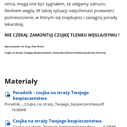
serca, mogą one być sygnałem, że ulegamy zatruciu
tlenkiem węgla. W takiej sytuacji natychmiast przewietrz
pomieszczenie, w którym się znajdujesz i zasięgnij porady
lekarskiej.
NIE CZEKAJ. ZAMONTUJ CZUJKĘ TLENKU WĘGLA/DYMU !
Opracowanie: mł. bryg. Piotr Brach
Czujka na Straży Twojego Bezpieczeństwa -Komenda Główna Państwowej Straży Pożarnej.
Materiały
Poradnik - czujka na straży Twojego
bezpieczeństwa
Poradnik​_-​_Czujka​_na​_strazy​_Twojego​_bezpieczenstwa.pdf
16.66MB
Czujka na straży Twojego bezpieczeństwa.
Czujka​_na​_straży​_Twojego​_bezpieczeństwa.docx
0.28MB