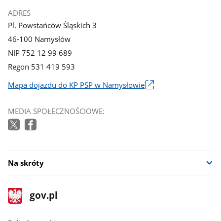
ADRES
Pl. Powstańców Śląskich 3
46-100 Namysłów
NIP 752 12 99 689
Regon 531 419 593
Mapa dojazdu do KP PSP w Namysłowie
Link
otworzy
MEDIA SPOŁECZNOŚCIOWE:
się
w
nowym
oknie
Na skróty
stopka
Strona
gov.pl
gov.pl
główna