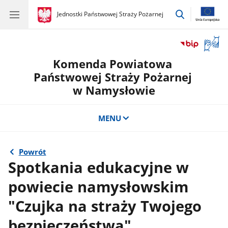
przejdź
gov.pl
Jednostki Państwowej Straży Pożarnej
gov.pl
Jednostki
do
Państwowej
wyszukiwar
Straży
Otwór
Pożarnej
okno
Komenda Powiatowa
z
tłuma
Państwowej Straży Pożarnej
języka
w Namysłowie
migow
MENU
Powrót
Spotkania edukacyjne w
powiecie namysłowskim
"Czujka na straży Twojego
bezpieczeństwa"