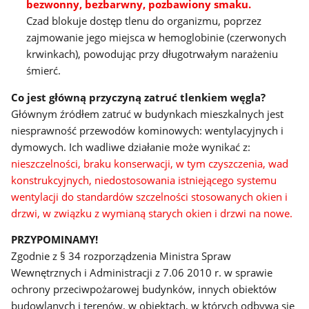
bezwonny, bezbarwny, pozbawiony smaku.
Czad blokuje dostęp tlenu do organizmu, poprzez
zajmowanie jego miejsca w hemoglobinie (czerwonych
krwinkach), powodując przy długotrwałym narażeniu
śmierć.
Co jest główną przyczyną zatruć tlenkiem węgla?
Głównym źródłem zatruć w budynkach mieszkalnych jest
niesprawność przewodów kominowych: wentylacyjnych i
dymowych. Ich wadliwe działanie może wynikać z:
nieszczelności, braku konserwacji, w tym czyszczenia, wad
konstrukcyjnych, niedostosowania istniejącego systemu
wentylacji do standardów szczelności stosowanych okien i
drzwi, w związku z wymianą starych okien i drzwi na nowe.
PRZYPOMINAMY!
Zgodnie z § 34 rozporządzenia Ministra Spraw
Wewnętrznych i Administracji z 7.06 2010 r. w sprawie
ochrony przeciwpożarowej budynków, innych obiektów
budowlanych i terenów, w obiektach, w których odbywa się