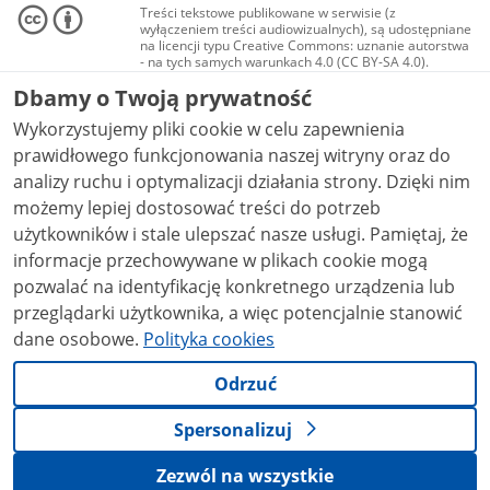
Treści tekstowe publikowane w serwisie (z
wyłączeniem treści audiowizualnych), są udostępniane
na licencji typu Creative Commons: uznanie autorstwa
- na tych samych warunkach 4.0 (CC BY-SA 4.0).
Materiały audiowizualne, w tym zdjęcia, materiały
Dbamy o Twoją prywatność
audio i wideo, są udostępniane na licencji typu
Creative Commons: uznanie autorstwa użycie
Wykorzystujemy pliki cookie w celu zapewnienia
niekomercyjne - bez utworów zależnych 4.0 (CC BY-
NC-ND 4.0), o ile nie jest to stwierdzone inaczej.
prawidłowego funkcjonowania naszej witryny oraz do
analizy ruchu i optymalizacji działania strony. Dzięki nim
możemy lepiej dostosować treści do potrzeb
użytkowników i stale ulepszać nasze usługi. Pamiętaj, że
informacje przechowywane w plikach cookie mogą
pozwalać na identyfikację konkretnego urządzenia lub
przeglądarki użytkownika, a więc potencjalnie stanowić
dane osobowe.
Polityka cookies
Odrzuć
Spersonalizuj
Zezwól na wszystkie