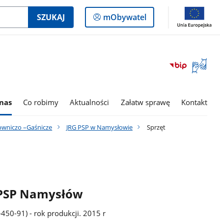
Logowanie
SZUKAJ
mObywatel
do
panelu
Otwórz
okno
z
tłumac
nas
Co robimy
Aktualności
Załatw sprawę
Kontakt
języka
migowe
owniczo –Gaśnicze
JRG PSP w Namysłowie
Sprzęt
 PSP Namysłów
450-91) - rok produkcji. 2015 r