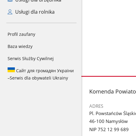
Usługi dla rolnika
Profil zaufany
Baza wiedzy
Serwis Służby Cywilnej
Сайт для громадян України
–
Serwis dla obywateli Ukrainy
stopka
Komenda Powiatow
ADRES
Pl. Powstańców Śląski
46-100 Namysłów
NIP 752 12 99 689