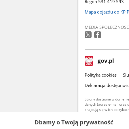
Regon 531 419 593
Mapa dojazdu do KP 
Link
otworzy
MEDIA SPOŁECZNOŚC
się
w
nowym
oknie
stopka
Strona
gov.pl
gov.pl
główna
gov.pl
Polityka cookies
Sł
Deklaracja dostępnośc
Strony dostępne w domenie
danych (adres e-mail oraz 
znajdują się w ich polityk
Treści teksto
Dbamy o Twoją prywatność
udostępniane
warunkach 4.0