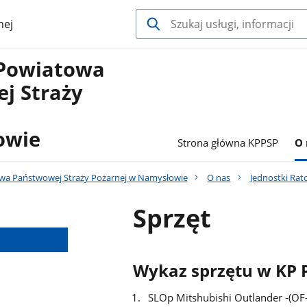
nej
Powiatowa
j Straży
owie
Strona główna KPPSP
O 
a Państwowej Straży Pożarnej w Namysłowie
O nas
Jednostki Rat
Sprzęt
Wykaz sprzętu w KP
SLOp Mitshubishi Outlander -(OF-