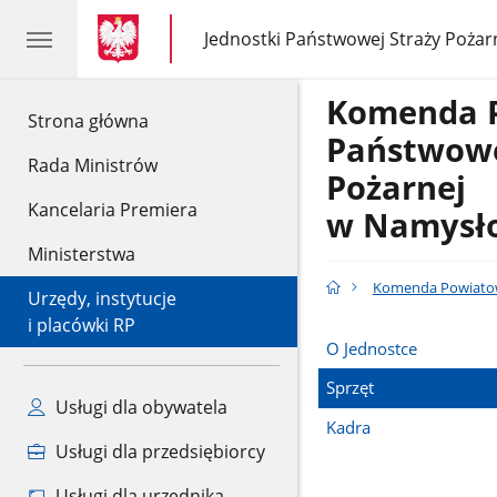
gov.pl
gov.pl
Jednostki Państwowej Straży Pożar
gov.pl
Jednostki
Państwowej
Straży
Komenda 
Pożarnej
gov.pl
Strona główna
Państwowe
Rada Ministrów
Pożarnej
Kancelaria Premiera
w Namysł
Ministerstwa
Komenda Powiatow
Urzędy, instytucje
i placówki RP
O Jednostce
Sprzęt
Usługi dla obywatela
Kadra
Usługi dla przedsiębiorcy
Usługi dla urzędnika