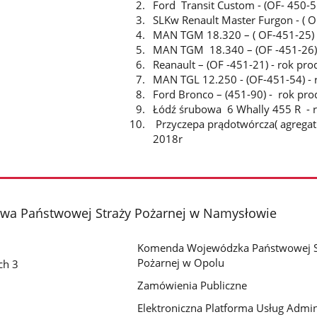
Ford Transit Custom - (OF- 450-5
SLKw Renault Master Furgon - ( O
MAN TGM 18.320 – ( OF-451-25) 
MAN TGM 18.340 – (OF -451-26) 
Reanault – (OF -451-21) - rok pr
MAN TGL 12.250 - (OF-451-54) - 
Ford Bronco – (451-90) - rok pro
Łódź śrubowa 6 Whally 455 R - r
Przyczepa prądotwórcza( agrega
2018r
a Państwowej Straży Pożarnej w Namysłowie
Komenda Wojewódzka Państwowej S
Pożarnej w Opolu
ch 3
Zamówienia Publiczne
Elektroniczna Platforma Usług Admini