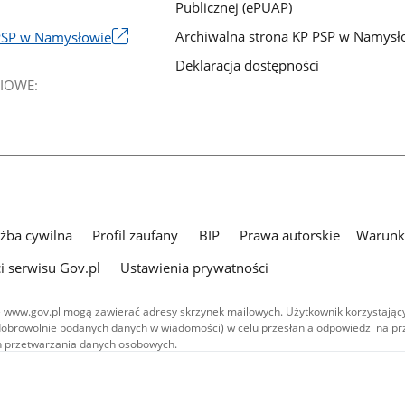
Publicznej (ePUAP)
Archiwalna strona KP PSP w Namysł
PSP w Namysłowie
Deklaracja dostępności
IOWE:
użba cywilna
Profil zaufany
BIP
Prawa autorskie
Warunki
i serwisu Gov.pl
Ustawienia prywatności
 www.gov.pl mogą zawierać adresy skrzynek mailowych. Użytkownik korzystający
dobrowolnie podanych danych w wiadomości) w celu przesłania odpowiedzi na prz
ach przetwarzania danych osobowych.
we publikowane w serwisie (z wyłączeniem treści audiowizualnych), są
 na licencji typu Creative Commons: uznanie autorstwa - na tych samych
 (CC BY-SA 4.0). Materiały audiowizualne, w tym zdjęcia, materiały audio i wideo