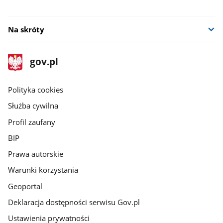
Na skróty
stopka
Strona
gov.pl
gov.pl
główna
gov.pl
Polityka cookies
Służba cywilna
Profil zaufany
BIP
Prawa autorskie
Warunki korzystania
Geoportal
Deklaracja dostępności serwisu Gov.pl
Ustawienia prywatności