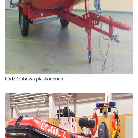
Łódź śrubowa płaskodenna