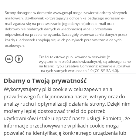
Strony dostępne w domenie www.gov.pl mogą zawierać adresy skrzynek
mailowych. Użytkownik korzystający z odnośnika będącego adresem e-
mail zgadza się na przetwarzanie jego danych (adres e-mail oraz
dobrowolnie podanych danych w wiadomości) w celu przesłania
odpowiedzi na przesłane pytania. Szczegóły przetwarzania danych przez
każdą z jednostek znajdują się w ich politykach przetwarzania danych
osobowych.
Treści tekstowe publikowane w serwisie (z
wyłączeniem treści audiowizualnych), są udostępniane
na licencji typu Creative Commons: uznanie autorstwa
- na tych samych warunkach 4.0 (CC BY-SA 4.0).
Materiały audiowizualne, w tym zdjęcia, materiały
Dbamy o Twoją prywatność
audio i wideo, są udostępniane na licencji typu
Creative Commons: uznanie autorstwa użycie
Wykorzystujemy pliki cookie w celu zapewnienia
niekomercyjne - bez utworów zależnych 4.0 (CC BY-
NC-ND 4.0), o ile nie jest to stwierdzone inaczej.
prawidłowego funkcjonowania naszej witryny oraz do
analizy ruchu i optymalizacji działania strony. Dzięki nim
możemy lepiej dostosować treści do potrzeb
użytkowników i stale ulepszać nasze usługi. Pamiętaj, że
informacje przechowywane w plikach cookie mogą
pozwalać na identyfikację konkretnego urządzenia lub