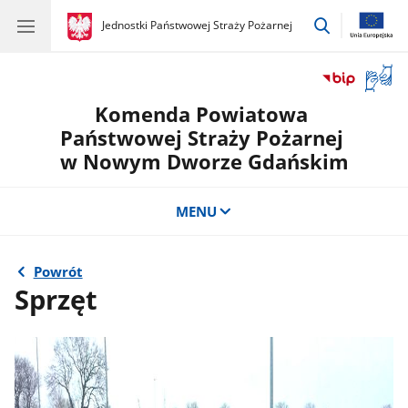
przejdź
gov.pl
Jednostki Państwowej Straży Pożarnej
gov.pl
Jednostki
do
Państwowej
wyszukiwar
Straży
Otwór
Pożarnej
okno
Komenda Powiatowa
z
tłuma
Państwowej Straży Pożarnej
języka
w Nowym Dworze Gdańskim
migow
MENU
Powrót
Sprzęt