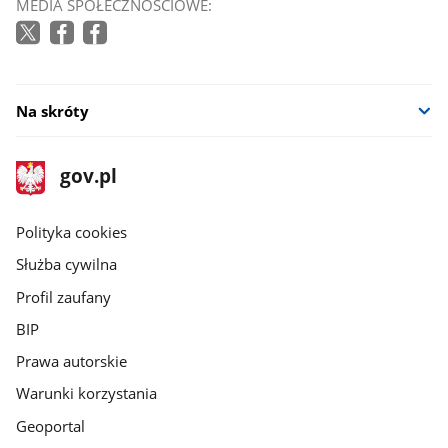
MEDIA SPOŁECZNOŚCIOWE:
Na skróty
stopka
Strona
gov.pl
gov.pl
główna
gov.pl
Polityka cookies
Służba cywilna
Profil zaufany
BIP
Prawa autorskie
Warunki korzystania
Geoportal