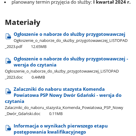
planowany termin przyjęcia do służby:
I kwartał 2024 r.
Materiały
Ogłoszenie o naborze do służby przygotowawczej
Ogłoszenie​_o​_naborze​_do​_służby​_przygotowawczej​_LISTOPAD​
_2023.pdf
12.65MB
Ogłoszenie o naborze do służby przygotowawczej -
wersja do czytania
Ogłoszenie​_o​_naborze​_do​_służby​_przygotowawczej​_LISTOPAD​
_2023.doc
0.44MB
Zalaczniki do naboru stazysta Komenda
Powiatowa PSP Nowy Dwór Gdański - wersja do
czytania
Zalaczniki​_do​_naboru​_stazysta​_Komenda​_Powiatowa​_PSP​_Nowy​
_Dwór​_Gdański.doc
0.11MB
Informacja o wynikach pierwszego etapu
postępowania kwalifikacyjnego