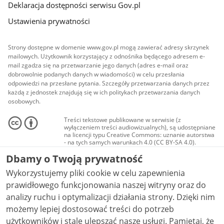
Deklaracja dostępności serwisu Gov.pl
Ustawienia prywatności
Strony dostępne w domenie www.gov.pl mogą zawierać adresy skrzynek
mailowych. Użytkownik korzystający z odnośnika będącego adresem e-
mail zgadza się na przetwarzanie jego danych (adres e-mail oraz
dobrowolnie podanych danych w wiadomości) w celu przesłania
odpowiedzi na przesłane pytania. Szczegóły przetwarzania danych przez
każdą z jednostek znajdują się w ich politykach przetwarzania danych
osobowych.
Treści tekstowe publikowane w serwisie (z
wyłączeniem treści audiowizualnych), są udostępniane
na licencji typu Creative Commons: uznanie autorstwa
- na tych samych warunkach 4.0 (CC BY-SA 4.0).
Materiały audiowizualne, w tym zdjęcia, materiały
Dbamy o Twoją prywatność
audio i wideo, są udostępniane na licencji typu
Creative Commons: uznanie autorstwa użycie
Wykorzystujemy pliki cookie w celu zapewnienia
niekomercyjne - bez utworów zależnych 4.0 (CC BY-
NC-ND 4.0), o ile nie jest to stwierdzone inaczej.
prawidłowego funkcjonowania naszej witryny oraz do
analizy ruchu i optymalizacji działania strony. Dzięki nim
możemy lepiej dostosować treści do potrzeb
użytkowników i stale ulepszać nasze usługi. Pamiętaj, że