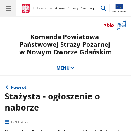
przejdź
gov.pl
Jednostki Państwowej Straży Pożarnej
gov.pl
Jednostki
do
Państwowej
wyszukiwar
Straży
Otwór
Pożarnej
okno
Komenda Powiatowa
z
tłuma
Państwowej Straży Pożarnej
języka
w Nowym Dworze Gdańskim
migow
MENU
Powrót
Stażysta - ogłoszenie o
naborze
13.11.2023