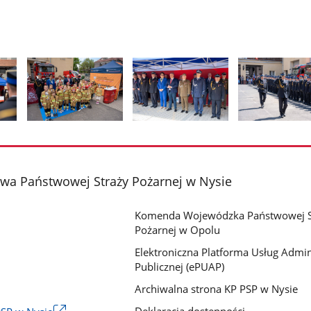
Pokaż
Pokaż
Pokaż
zdjęcie
zdjęcie
zdjęcie
2
3
4
z
z
z
a Państwowej Straży Pożarnej w Nysie
galerii.
galerii.
galerii.
Komenda Wojewódzka Państwowej S
Pożarnej w Opolu
Elektroniczna Platforma Usług Admini
Publicznej (ePUAP)
Archiwalna strona KP PSP w Nysie
Deklaracja dostępności