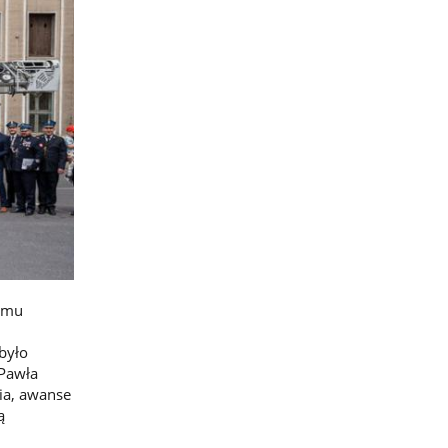
iemu
było
 Pawła
ia, awanse
ą