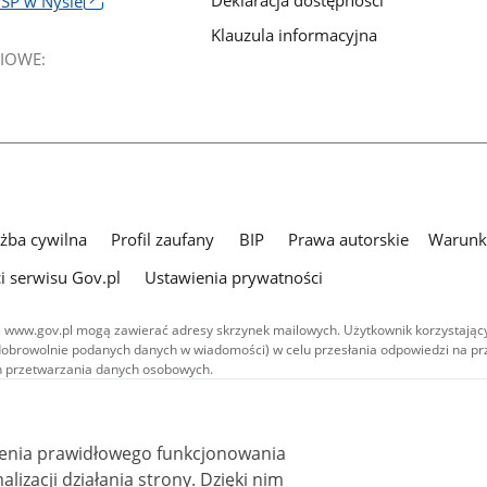
SP w Nysie
Klauzula informacyjna
IOWE:
użba cywilna
Profil zaufany
BIP
Prawa autorskie
Warunki
i serwisu Gov.pl
Ustawienia prywatności
 www.gov.pl mogą zawierać adresy skrzynek mailowych. Użytkownik korzystający
dobrowolnie podanych danych w wiadomości) w celu przesłania odpowiedzi na prz
ach przetwarzania danych osobowych.
we publikowane w serwisie (z wyłączeniem treści audiowizualnych), są
 na licencji typu Creative Commons: uznanie autorstwa - na tych samych
 (CC BY-SA 4.0). Materiały audiowizualne, w tym zdjęcia, materiały audio i wideo
ienia prawidłowego funkcjonowania
ane na licencji typu Creative Commons: uznanie autorstwa użycie niekomercyjne 
ależnych 4.0 (CC BY-NC-ND 4.0), o ile nie jest to stwierdzone inaczej.
i działania strony. Dzięki nim