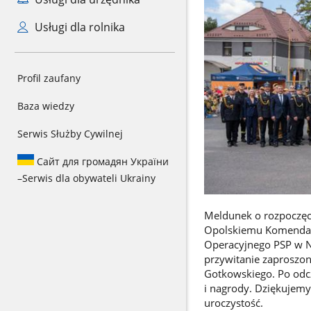
Usługi dla rolnika
Profil zaufany
Baza wiedzy
Serwis Służby Cywilnej
Сайт для громадян України
–
Serwis dla obywateli Ukrainy
Meldunek o rozpoczęci
Opolskiemu Komendant
Operacyjnego PSP w N
przywitanie zaproszo
Gotkowskiego. Po odc
i nagrody. Dziękujem
uroczystość.