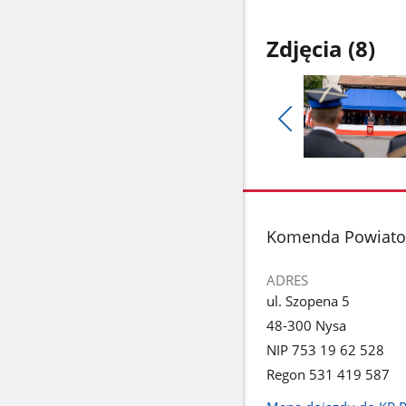
Zdjęcia (8)
Pokaż
poprzednie
Pokaż
zdjęcia
zdjęcie
1
z
stopka
Komenda Powiatow
galerii.
ADRES
ul. Szopena 5
48-300 Nysa
NIP 753 19 62 528
Regon 531 419 587