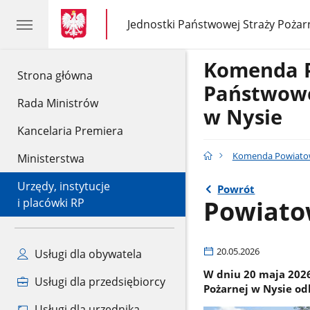
gov.pl
gov.pl
Jednostki Państwowej Straży Pożar
gov.pl
Jednostki
Państwowej
Straży
Komenda 
Pożarnej
gov.pl
Strona główna
Państwowe
Rada Ministrów
w Nysie
Kancelaria Premiera
Komenda Powiatow
Ministerstwa
Urzędy, instytucje
Powrót
Powiato
i placówki RP
20.05.2026
Usługi dla obywatela
W dniu 20 maja 2026
Usługi dla przedsiębiorcy
Pożarnej w Nysie od
Usługi dla urzędnika