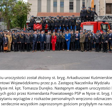
u uroczystości został złożony st. bryg. Arkadiuszowi Kuśmiersk
owi Wojewódzkiemu przez p.o. Zastępcę Naczelnika Wydziału
ysie mł. kpt. Tomasza Durejko. Następnym etapem uroczystości 
nych gości przez Komendanta Powiatowego PSP w Nysie st. bryg.
zytaniu wyciągów z rozkazów personalnych wręczono odznaczen
y serdecznie wszystkim zaproszonym gościom przybyłym na nasz