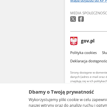
Mapa dojazdu do KP P
Link
otworzy
MEDIA SPOŁECZNOŚC
się
w
nowym
oknie
stopka
Strona
gov.pl
gov.pl
główna
gov.pl
Polityka cookies
Sł
Deklaracja dostępnośc
Strony dostępne w domenie
danych (adres e-mail oraz 
znajdują się w ich polityk
Treści teksto
Dbamy o Twoją prywatność
udostępniane
warunkach 4.0
Wykorzystujemy pliki cookie w celu zapewn
są udostępni
bez utworów z
naszej witryny oraz do analizy ruchu i optymalizacj