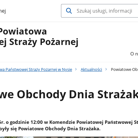
nej
Powiatowa
j Straży Pożarnej
O n
a Państwowej Straży Pożarnej w Nysie
Aktualności
Powiatowe Obc
we Obchody Dnia Straża
r. o godzinie 12:00 w Komendzie Powiatowej Państwowej S
były się Powiatowe Obchody Dnia Strażaka.