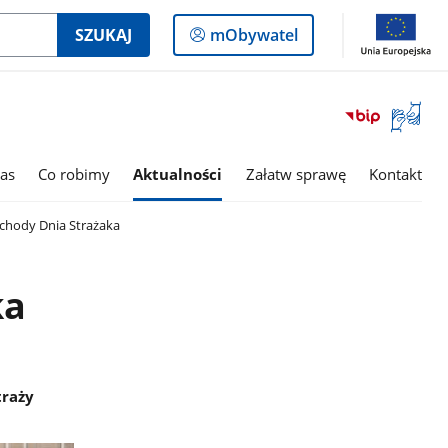
Logowanie
SZUKAJ
mObywatel
do
panelu
Otwórz
okno
z
tłumac
as
Co robimy
Aktualności
Załatw sprawę
Kontakt
języka
migowe
hody Dnia Strażaka
ka
traży