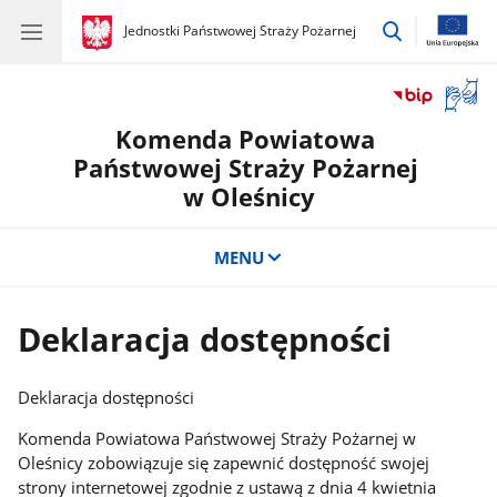
przejdź
gov.pl
Jednostki Państwowej Straży Pożarnej
gov.pl
Jednostki
do
Państwowej
wyszukiwar
Straży
Otwór
Pożarnej
okno
Komenda Powiatowa
z
tłuma
Państwowej Straży Pożarnej
języka
w Oleśnicy
migow
MENU
Deklaracja dostępności
Deklaracja dostępności
Komenda Powiatowa Państwowej Straży Pożarnej w
Oleśnicy
zobowiązuje się zapewnić dostępność swojej
strony internetowej
zgodnie z ustawą z dnia 4 kwietnia