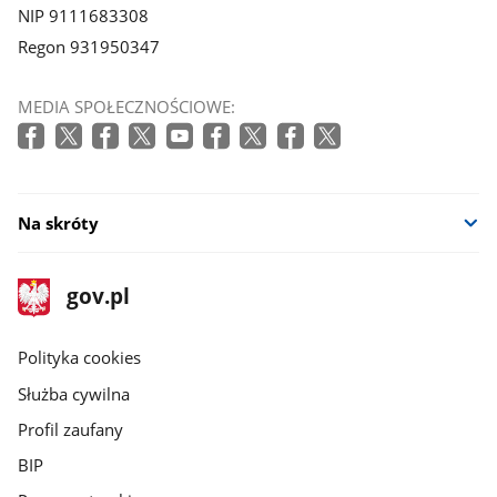
NIP 9111683308
Regon 931950347
MEDIA SPOŁECZNOŚCIOWE:
Na skróty
stopka
Strona
gov.pl
gov.pl
główna
gov.pl
Polityka cookies
Służba cywilna
Profil zaufany
BIP