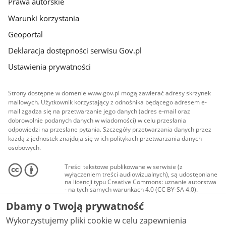
Prawa autorskie
Warunki korzystania
Geoportal
Deklaracja dostępności serwisu Gov.pl
Ustawienia prywatności
Strony dostępne w domenie www.gov.pl mogą zawierać adresy skrzynek
mailowych. Użytkownik korzystający z odnośnika będącego adresem e-
mail zgadza się na przetwarzanie jego danych (adres e-mail oraz
dobrowolnie podanych danych w wiadomości) w celu przesłania
odpowiedzi na przesłane pytania. Szczegóły przetwarzania danych przez
każdą z jednostek znajdują się w ich politykach przetwarzania danych
osobowych.
Treści tekstowe publikowane w serwisie (z
wyłączeniem treści audiowizualnych), są udostępniane
na licencji typu Creative Commons: uznanie autorstwa
- na tych samych warunkach 4.0 (CC BY-SA 4.0).
Materiały audiowizualne, w tym zdjęcia, materiały
Dbamy o Twoją prywatność
audio i wideo, są udostępniane na licencji typu
Creative Commons: uznanie autorstwa użycie
Wykorzystujemy pliki cookie w celu zapewnienia
niekomercyjne - bez utworów zależnych 4.0 (CC BY-