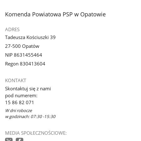
stopka
Komenda Powiatowa PSP w Opatowie
ADRES
Tadeusza Kościuszki 39
27-500 Opatów
NIP 8631455464
Regon 830413604
KONTAKT
Skontaktuj się z nami
pod numerem:
15 86 82 071
W dni robocze
w godzinach: 07:30 -15:30
MEDIA SPOŁECZNOŚCIOWE: