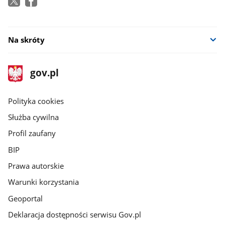
Na skróty
stopka
Strona
gov.pl
gov.pl
główna
gov.pl
Polityka cookies
Służba cywilna
Profil zaufany
BIP
Prawa autorskie
Warunki korzystania
Geoportal
Deklaracja dostępności serwisu Gov.pl