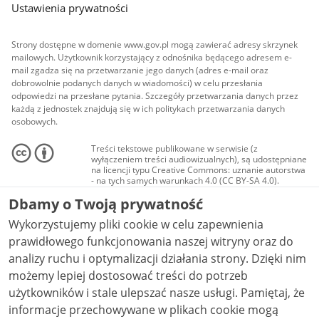
Ustawienia prywatności
Strony dostępne w domenie www.gov.pl mogą zawierać adresy skrzynek
mailowych. Użytkownik korzystający z odnośnika będącego adresem e-
mail zgadza się na przetwarzanie jego danych (adres e-mail oraz
dobrowolnie podanych danych w wiadomości) w celu przesłania
odpowiedzi na przesłane pytania. Szczegóły przetwarzania danych przez
każdą z jednostek znajdują się w ich politykach przetwarzania danych
osobowych.
Treści tekstowe publikowane w serwisie (z
wyłączeniem treści audiowizualnych), są udostępniane
na licencji typu Creative Commons: uznanie autorstwa
- na tych samych warunkach 4.0 (CC BY-SA 4.0).
Materiały audiowizualne, w tym zdjęcia, materiały
Dbamy o Twoją prywatność
audio i wideo, są udostępniane na licencji typu
Creative Commons: uznanie autorstwa użycie
Wykorzystujemy pliki cookie w celu zapewnienia
niekomercyjne - bez utworów zależnych 4.0 (CC BY-
NC-ND 4.0), o ile nie jest to stwierdzone inaczej.
prawidłowego funkcjonowania naszej witryny oraz do
analizy ruchu i optymalizacji działania strony. Dzięki nim
możemy lepiej dostosować treści do potrzeb
użytkowników i stale ulepszać nasze usługi. Pamiętaj, że
informacje przechowywane w plikach cookie mogą