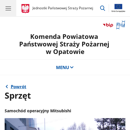
przejdź
gov.pl
Jednostki Państwowej Straży Pożarnej
gov.pl
Jednostki
do
Państwowej
wyszukiwar
Straży
Otwór
Pożarnej
okno
Komenda Powiatowa
z
tłuma
Państwowej Straży Pożarnej
języka
w Opatowie
migow
MENU
Powrót
Sprzęt
Samochód operacyjny Mitsubishi