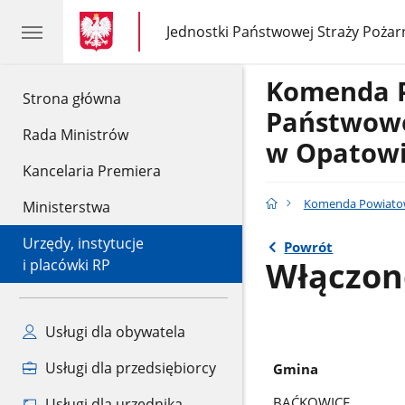
gov.pl
gov.pl
Jednostki Państwowej Straży Pożar
gov.pl
Jednostki
Państwowej
Straży
Komenda 
Pożarnej
gov.pl
Strona główna
Państwowe
Rada Ministrów
w Opatow
Kancelaria Premiera
Komenda Powiatow
Ministerstwa
Urzędy, instytucje
Powrót
Włączon
i placówki RP
Usługi dla obywatela
Usługi dla przedsiębiorcy
Gmina
BAĆKOWICE
Usługi dla urzędnika