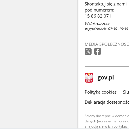
Skontaktuj się z nami
pod numerem:
15 86 82 071
W dni robocze
w godzinach: 07:30 -15:30
MEDIA SPOŁECZNOŚC
stopka
Strona
gov.pl
gov.pl
główna
gov.pl
Polityka cookies
Sł
Deklaracja dostępnośc
Strony dostępne w domenie
danych (adres e-mail oraz 
znajdują się w ich polityk