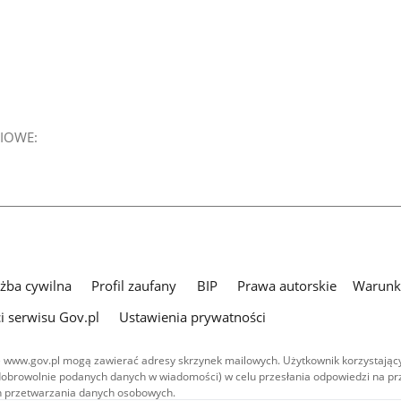
IOWE:
użba cywilna
Profil zaufany
BIP
Prawa autorskie
Warunki
i serwisu Gov.pl
Ustawienia prywatności
 www.gov.pl mogą zawierać adresy skrzynek mailowych. Użytkownik korzystający
dobrowolnie podanych danych w wiadomości) w celu przesłania odpowiedzi na prz
ach przetwarzania danych osobowych.