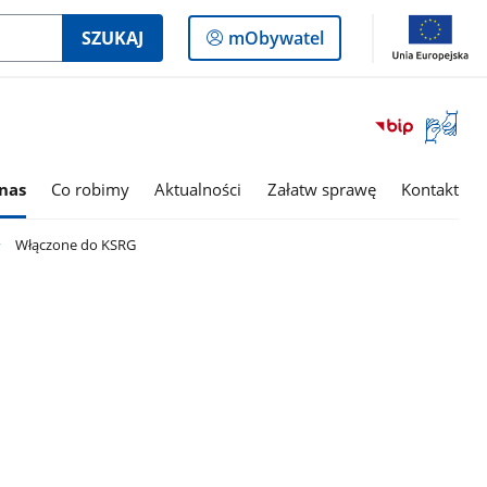
Logowanie
SZUKAJ
mObywatel
do
panelu
Otwórz
okno
z
tłumac
nas
Co robimy
Aktualności
Załatw sprawę
Kontakt
języka
migowe
Włączone do KSRG