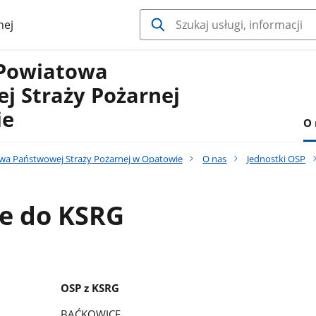
nej
Powiatowa
j Straży Pożarnej
ie
O 
a Państwowej Straży Pożarnej w Opatowie
O nas
Jednostki OSP
e do KSRG
OSP z KSRG
BAĆKOWICE