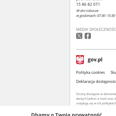
15 86 82 071
W dni robocze
w godzinach: 07:30 -15:30
MEDIA SPOŁECZNOŚC
stopka
Strona
gov.pl
gov.pl
główna
gov.pl
Polityka cookies
Sł
Deklaracja dostępnośc
Strony dostępne w domenie
danych (adres e-mail oraz 
znajdują się w ich polityk
Treści teksto
Dbamy o Twoją prywatność