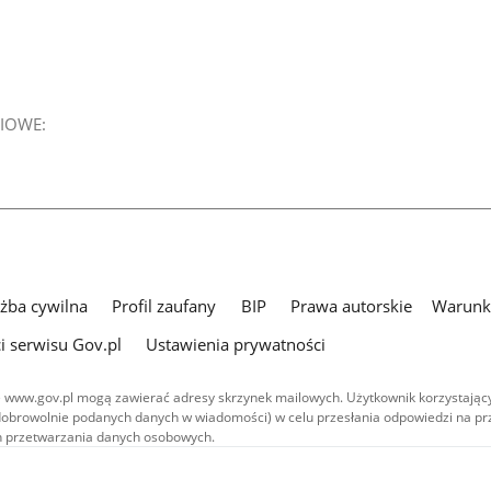
IOWE:
użba cywilna
Profil zaufany
BIP
Prawa autorskie
Warunki
i serwisu Gov.pl
Ustawienia prywatności
 www.gov.pl mogą zawierać adresy skrzynek mailowych. Użytkownik korzystający
dobrowolnie podanych danych w wiadomości) w celu przesłania odpowiedzi na prz
ach przetwarzania danych osobowych.
we publikowane w serwisie (z wyłączeniem treści audiowizualnych), są