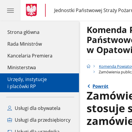
gov.pl
gov.pl
Jednostki Państwowej Straży Pożar
gov.pl
Jednostki
Państwowej
Straży
Komenda 
Pożarnej
gov.pl
Strona główna
Państwowe
Rada Ministrów
w Opatow
Kancelaria Premiera
Komenda Powiatow
Ministerstwa
Zamówienia publicz
Urzędy, instytucje
Powrót
i placówki RP
Zamówien
stosuje 
Usługi dla obywatela
zamówie
Usługi dla przedsiębiorcy
Usługi dla urzędnika