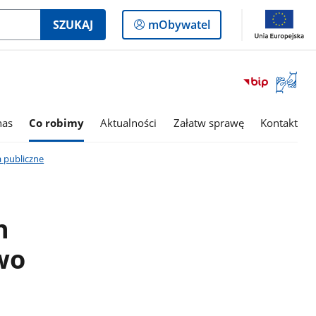
Logowanie
SZUKAJ
mObywatel
do
panelu
Otwórz
okno
z
tłumac
nas
Co robimy
Aktualności
Załatw sprawę
Kontakt
języka
migowe
 publiczne
h
wo