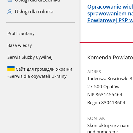
Opracowanie wiel
Usługi dla rolnika
sprawowaniem na
Powiatowej PSP 
Profil zaufany
Baza wiedzy
stopka
Komenda Powiato
Serwis Służby Cywilnej
Сайт для громадян України
ADRES
–
Serwis dla obywateli Ukrainy
Tadeusza Kościuszki 3
27-500 Opatów
NIP 8631455464
Regon 830413604
KONTAKT
Skontaktuj się z nami
pod numerem: