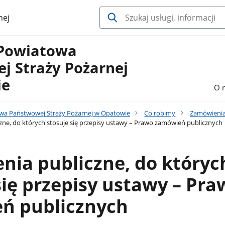
nej
Powiatowa
j Straży Pożarnej
ie
O 
a Państwowej Straży Pożarnej w Opatowie
Co robimy
Zamówienia
ne, do których stosuje się przepisy ustawy – Prawo zamówień publicznych
ia publiczne, do któryc
się przepisy ustawy – Pra
ń publicznych