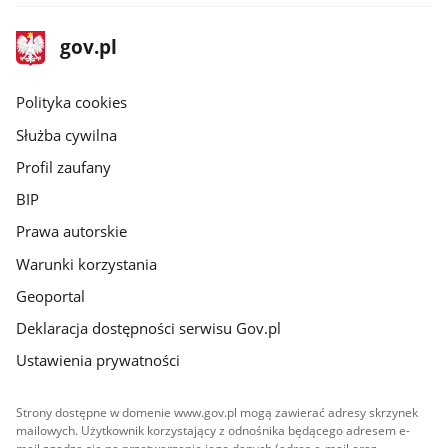
stopka
Strona
gov.pl
gov.pl
główna
gov.pl
Polityka cookies
Służba cywilna
Profil zaufany
BIP
Prawa autorskie
Warunki korzystania
Geoportal
Deklaracja dostępności serwisu Gov.pl
Ustawienia prywatności
Strony dostępne w domenie www.gov.pl mogą zawierać adresy skrzynek
mailowych. Użytkownik korzystający z odnośnika będącego adresem e-