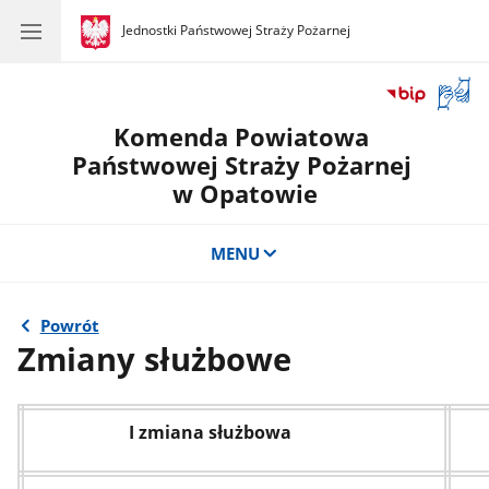
gov.pl
Jednostki Państwowej Straży Pożarnej
gov.pl
Jednostki
Państwowej
Straży
Otwór
Pożarnej
okno
Komenda Powiatowa
z
tłuma
Państwowej Straży Pożarnej
języka
w Opatowie
migow
MENU
Powrót
Zmiany służbowe
I zmiana służbowa
II