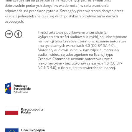
mail zgadza się na przetwarzanie jego danych (adres e-mail oraz
dobrowolnie podanych danych w wiadomości) w celu przesłania
odpowiedzi na przesłane pytania. Szczegóły przetwarzania danych przez
każdą z jednostek znajdują się w ich politykach przetwarzania danych
osobowych.
Treści tekstowe publikowane w serwisie (z
wyłączeniem treści audiowizualnych), są udostępniane
na licencji typu Creative Commons: uznanie autorstwa
- na tych samych warunkach 4.0 (CC BY-SA 4.0).
Materiały audiowizualne, w tym zdjęcia, materiały
audio i wideo, są udostępniane na licencji typu
Creative Commons: uznanie autorstwa użycie
niekomercyjne - bez utworów zależnych 4.0 (CC BY-
NC-ND 4.0), o ile nie jest to stwierdzone inaczej.