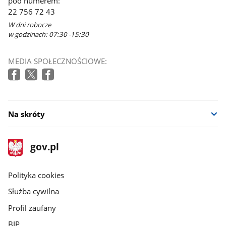
pod numerem:
22 756 72 43
W dni robocze
w godzinach: 07:30 -15:30
MEDIA SPOŁECZNOŚCIOWE:
Na skróty
stopka
Strona
gov.pl
gov.pl
główna
gov.pl
Polityka cookies
Służba cywilna
Profil zaufany
BIP