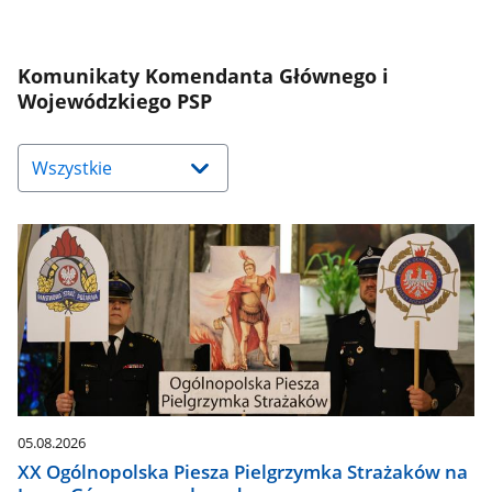
Komunikaty Komendanta Głównego i
Wojewódzkiego PSP
Naciśnij
strzałkę
w
dół,
aby
wybrać
odpowiednią
pozycję.
Dane
zaktualizują
się
automatycznie.
05.08.2026
XX Ogólnopolska Piesza Pielgrzymka Strażaków na