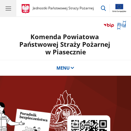
przejdź
gov.pl
Jednostki Państwowej Straży Pożarnej
gov.pl
Jednostki
do
Państwowej
wyszukiwar
Straży
Otwór
Pożarnej
okno
Komenda Powiatowa
z
tłuma
Państwowej Straży Pożarnej
języka
w Piasecznie
migow
MENU