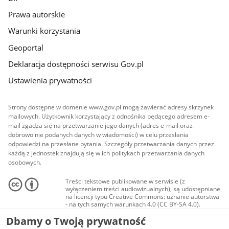
Prawa autorskie
Warunki korzystania
Geoportal
Deklaracja dostępności serwisu Gov.pl
Ustawienia prywatności
Strony dostępne w domenie www.gov.pl mogą zawierać adresy skrzynek
mailowych. Użytkownik korzystający z odnośnika będącego adresem e-
mail zgadza się na przetwarzanie jego danych (adres e-mail oraz
dobrowolnie podanych danych w wiadomości) w celu przesłania
odpowiedzi na przesłane pytania. Szczegóły przetwarzania danych przez
każdą z jednostek znajdują się w ich politykach przetwarzania danych
osobowych.
Treści tekstowe publikowane w serwisie (z
wyłączeniem treści audiowizualnych), są udostępniane
na licencji typu Creative Commons: uznanie autorstwa
- na tych samych warunkach 4.0 (CC BY-SA 4.0).
Materiały audiowizualne, w tym zdjęcia, materiały
Dbamy o Twoją prywatność
audio i wideo, są udostępniane na licencji typu
Creative Commons: uznanie autorstwa użycie