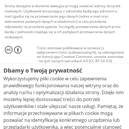
Strony dostępne w domenie www.gov.pl mogą zawierać adresy skrzynek
mailowych. Użytkownik korzystający z odnośnika będącego adresem e-
mail zgadza się na przetwarzanie jego danych (adres e-mail oraz
dobrowolnie podanych danych w wiadomości) w celu przesłania
odpowiedzi na przesłane pytania. Szczegóły przetwarzania danych przez
każdą z jednostek znajdują się w ich politykach przetwarzania danych
osobowych.
Treści tekstowe publikowane w serwisie (z
wyłączeniem treści audiowizualnych), są udostępniane
na licencji typu Creative Commons: uznanie autorstwa
- na tych samych warunkach 4.0 (CC BY-SA 4.0).
Materiały audiowizualne, w tym zdjęcia, materiały
Dbamy o Twoją prywatność
audio i wideo, są udostępniane na licencji typu
Creative Commons: uznanie autorstwa użycie
Wykorzystujemy pliki cookie w celu zapewnienia
niekomercyjne - bez utworów zależnych 4.0 (CC BY-
NC-ND 4.0), o ile nie jest to stwierdzone inaczej.
prawidłowego funkcjonowania naszej witryny oraz do
analizy ruchu i optymalizacji działania strony. Dzięki nim
możemy lepiej dostosować treści do potrzeb
użytkowników i stale ulepszać nasze usługi. Pamiętaj, że
informacje przechowywane w plikach cookie mogą
pozwalać na identyfikację konkretnego urządzenia lub
przeglądarki użytkownika, a więc potencjalnie stanowić