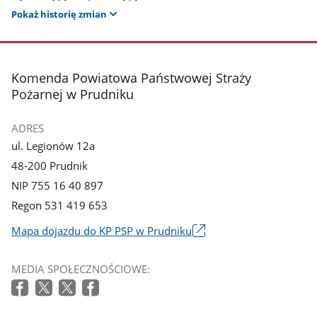
Pokaż historię zmian
stopka
Komenda Powiatowa Państwowej Straży
Pożarnej w Prudniku
ADRES
ul. Legionów 12a
48-200 Prudnik
NIP 755 16 40 897
Regon 531 419 653
Mapa dojazdu do KP PSP w Prudniku
Link
otworzy
MEDIA SPOŁECZNOŚCIOWE:
się
w
nowym