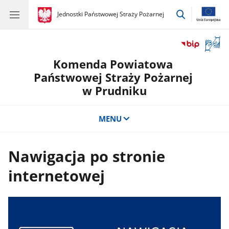
przejdź
gov.pl
Jednostki Państwowej Straży Pożarnej
gov.pl
Jednostki
do
Państwowej
wyszukiwar
Straży
Otwór
Pożarnej
okno
Komenda Powiatowa
z
tłuma
Państwowej Straży Pożarnej
języka
w Prudniku
migow
MENU
Nawigacja po stronie
internetowej