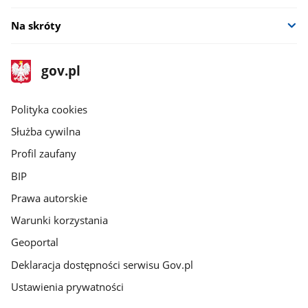
oknie
Na skróty
stopka
Strona
gov.pl
gov.pl
główna
gov.pl
Polityka cookies
Służba cywilna
Profil zaufany
BIP
Prawa autorskie
Warunki korzystania
Geoportal
Deklaracja dostępności serwisu Gov.pl
Ustawienia prywatności