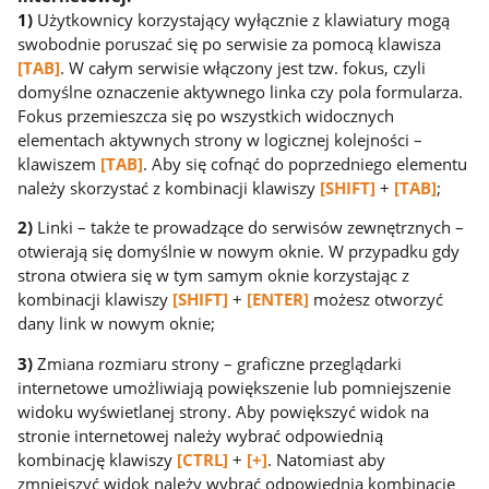
1)
Użytkownicy korzystający wyłącznie z klawiatury mogą
swobodnie poruszać się po serwisie za pomocą klawisza
[TAB]
. W całym serwisie włączony jest tzw. fokus, czyli
domyślne oznaczenie aktywnego linka czy pola formularza.
Fokus przemieszcza się po wszystkich widocznych
elementach aktywnych strony w logicznej kolejności –
klawiszem
[TAB]
. Aby się cofnąć do poprzedniego elementu
należy skorzystać z kombinacji klawiszy
[SHIFT]
+
[TAB]
;
2)
Linki – także te prowadzące do serwisów zewnętrznych –
otwierają się domyślnie w nowym oknie. W przypadku gdy
strona otwiera się w tym samym oknie korzystając z
kombinacji klawiszy
[SHIFT]
+
[ENTER]
możesz otworzyć
dany link w nowym oknie;
3)
Zmiana rozmiaru strony – graficzne przeglądarki
internetowe umożliwiają powiększenie lub pomniejszenie
widoku wyświetlanej strony. Aby powiększyć widok na
stronie internetowej należy wybrać odpowiednią
kombinację klawiszy
[CTRL]
+
[+]
. Natomiast aby
zmniejszyć widok należy wybrać odpowiednią kombinację