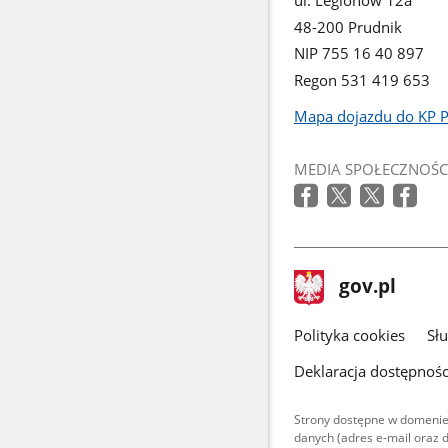
48-200 Prudnik
NIP 755 16 40 897
Regon 531 419 653
Mapa dojazdu do KP 
Link
otworzy
MEDIA SPOŁECZNOŚC
się
w
nowym
oknie
stopka
Strona
gov.pl
gov.pl
główna
gov.pl
Polityka cookies
Sł
Deklaracja dostępnośc
Strony dostępne w domenie
danych (adres e-mail oraz 