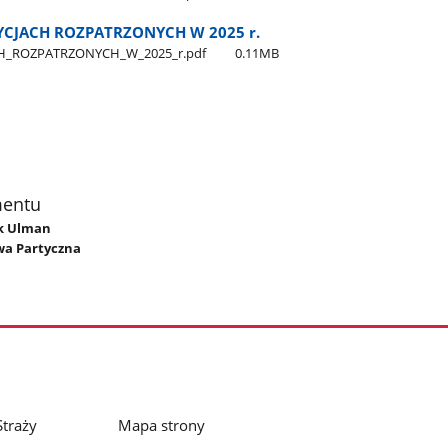
YCJACH ROZPATRZONYCH W 2025 r.
H​_ROZPATRZONYCH​_W​_2025​_r.pdf
0.11MB
mentu
ek Ulman
Ewa Partyczna
traży
Mapa strony