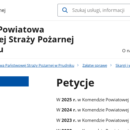
nej
Powiatowa
j Straży Pożarnej
u
O n
a Państwowej Straży Pożarnej w Prudniku
Załatw sprawę
Skargi i
Petycje
W
2025 r.
w Komendzie Powiatowej
W
2024 r.
w Komendzie Powiatowej
W
2023 r.
w Komendzie Powiatowej