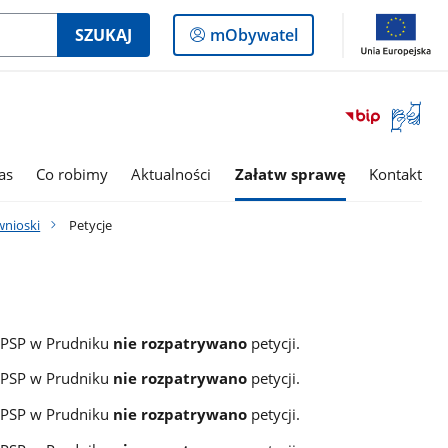
Logowanie
SZUKAJ
mObywatel
do
panelu
Otwórz
okno
z
tłumac
as
Co robimy
Aktualności
Załatw sprawę
Kontakt
języka
migowe
 wnioski
Petycje
 PSP w Prudniku
nie rozpatrywano
petycji.
 PSP w Prudniku
nie rozpatrywano
petycji.
 PSP w Prudniku
nie rozpatrywano
petycji.