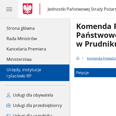
gov.pl
gov.pl
Jednostki Państwowej Straży Pożar
gov.pl
Jednostki
Państwowej
Straży
Komenda 
Pożarnej
gov.pl
Strona główna
Państwowe
Rada Ministrów
w Prudnik
Kancelaria Premiera
Komenda Powiatow
Ministerstwa
Urzędy, instytucje
Petycje
i placówki RP
Usługi dla obywatela
Usługi dla przedsiębiorcy
Usługi dla urzędnika