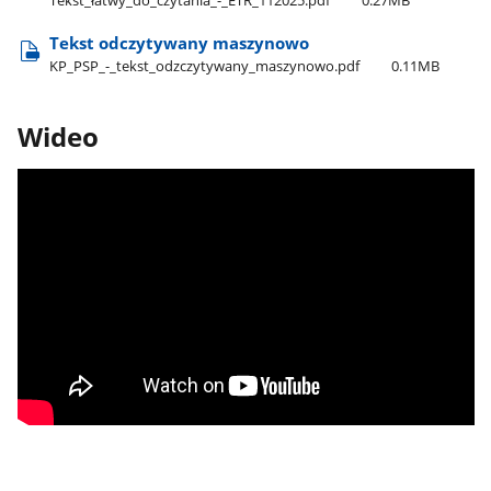
Tekst odczytywany maszynowo
KP​_PSP​_-​_tekst​_odzczytywany​_maszynowo.pdf
0.11MB
Wideo