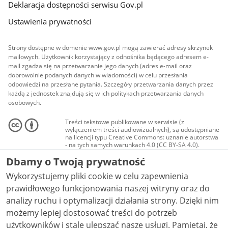
Deklaracja dostępności serwisu Gov.pl
Ustawienia prywatności
Strony dostępne w domenie www.gov.pl mogą zawierać adresy skrzynek
mailowych. Użytkownik korzystający z odnośnika będącego adresem e-
mail zgadza się na przetwarzanie jego danych (adres e-mail oraz
dobrowolnie podanych danych w wiadomości) w celu przesłania
odpowiedzi na przesłane pytania. Szczegóły przetwarzania danych przez
każdą z jednostek znajdują się w ich politykach przetwarzania danych
osobowych.
Treści tekstowe publikowane w serwisie (z
wyłączeniem treści audiowizualnych), są udostępniane
na licencji typu Creative Commons: uznanie autorstwa
- na tych samych warunkach 4.0 (CC BY-SA 4.0).
Materiały audiowizualne, w tym zdjęcia, materiały
Dbamy o Twoją prywatność
audio i wideo, są udostępniane na licencji typu
Creative Commons: uznanie autorstwa użycie
Wykorzystujemy pliki cookie w celu zapewnienia
niekomercyjne - bez utworów zależnych 4.0 (CC BY-
NC-ND 4.0), o ile nie jest to stwierdzone inaczej.
prawidłowego funkcjonowania naszej witryny oraz do
analizy ruchu i optymalizacji działania strony. Dzięki nim
możemy lepiej dostosować treści do potrzeb
użytkowników i stale ulepszać nasze usługi. Pamiętaj, że