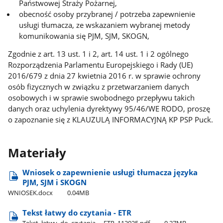
Państwowej Straży Pożarnej,
obecność osoby przybranej / potrzeba zapewnienie
usługi tłumacza, ze wskazaniem wybranej metody
komunikowania się PJM, SJM, SKOGN,
Zgodnie z art. 13 ust. 1 i 2, art. 14 ust. 1 i 2 ogólnego
Rozporządzenia Parlamentu Europejskiego i Rady (UE)
2016/679 z dnia 27 kwietnia 2016 r. w sprawie ochrony
osób fizycznych w związku z przetwarzaniem danych
osobowych i w sprawie swobodnego przepływu takich
danych oraz uchylenia dyrektywy 95/46/WE RODO, proszę
o zapoznanie się z KLAUZULĄ INFORMACYJNĄ KP PSP Puck.
Materiały
Wniosek o zapewnienie usługi tłumacza języka
PJM, SJM i SKOGN
WNIOSEK.docx
0.04MB
Tekst łatwy do czytania - ETR
Tekst​_łatwy​_do​_czytania​_-​_ETR​_112025.pdf
0.27MB