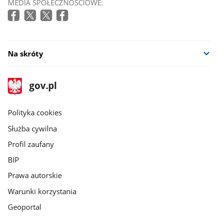
MEDIA SPOŁECZNOŚCIOWE:
Na skróty
stopka
Strona
gov.pl
gov.pl
główna
gov.pl
Polityka cookies
Służba cywilna
Profil zaufany
BIP
Prawa autorskie
Warunki korzystania
Geoportal