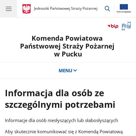
przejdź
gov.pl
Jednostki Państwowej Straży Pożarnej
gov.pl
Jednostki
do
Państwowej
wyszukiwar
Straży
Otwór
Pożarnej
okno
Komenda Powiatowa
z
tłuma
Państwowej Straży Pożarnej
języka
w Pucku
migow
MENU
Informacja dla osób ze
szczególnymi potrzebami
Informacje dla osób niesłyszących lub słabosłyszących
Aby skutecznie komunikować się z Komendą Powiatową