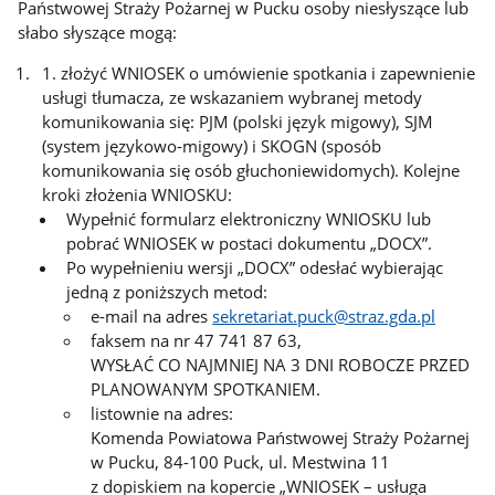
Państwowej Straży Pożarnej w Pucku osoby niesłyszące lub
słabo słyszące mogą:
1. złożyć WNIOSEK o umówienie spotkania i zapewnienie
usługi tłumacza, ze wskazaniem wybranej metody
komunikowania się: PJM (polski język migowy), SJM
(system językowo-migowy) i SKOGN (sposób
komunikowania się osób głuchoniewidomych). Kolejne
kroki złożenia WNIOSKU:
Wypełnić formularz elektroniczny WNIOSKU lub
pobrać WNIOSEK w postaci dokumentu „DOCX”.
Po wypełnieniu wersji „DOCX” odesłać wybierając
jedną z poniższych metod:
e-mail na adres
sekretariat.puck@straz.gda.pl
faksem na nr 47 741 87 63,
WYSŁAĆ CO NAJMNIEJ NA 3 DNI ROBOCZE PRZED
PLANOWANYM SPOTKANIEM.
listownie na adres:
Komenda Powiatowa Państwowej Straży Pożarnej
w Pucku, 84-100 Puck, ul. Mestwina 11
z dopiskiem na kopercie „WNIOSEK – usługa