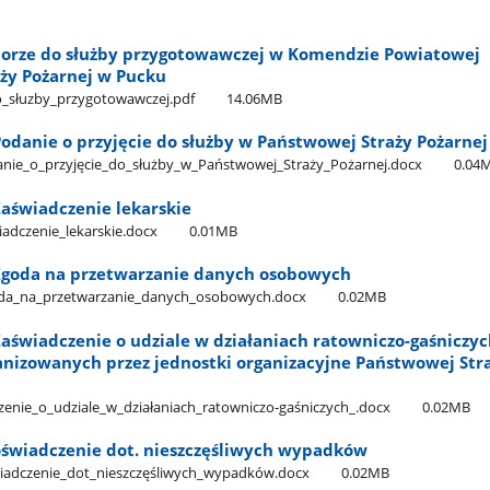
borze do służby przygotowawczej w Komendzie Powiatowej
ży Pożarnej w Pucku
o​_słuzby​_przygotowawczej.pdf
14.06MB
 Podanie o przyjęcie do służby w Państwowej Straży Pożarnej
anie​_o​_przyjęcie​_do​_służby​_w​_Państwowej​_Straży​_Pożarnej.docx
0.04
 Zaświadczenie lekarskie
wiadczenie​_lekarskie.docx
0.01MB
- Zgoda na przetwarzanie danych osobowych
zgoda​_na​_przetwarzanie​_danych​_osobowych.docx
0.02MB
 Zaświadczenie o udziale w działaniach ratowniczo-gaśniczy
anizowanych przez jednostki organizacyjne Państwowej Str
zenie​_o​_udziale​_w​_działaniach​_ratowniczo-gaśniczych​_.docx
0.02MB
 oświadczenie dot. nieszczęśliwych wypadków
oświadczenie​_dot​_nieszczęśliwych​_wypadków.docx
0.02MB