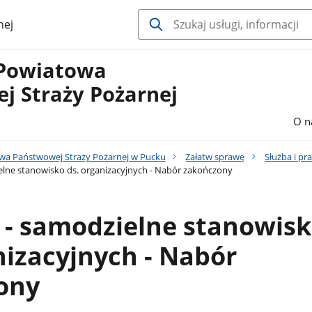
nej
Powiatowa
j Straży Pożarnej
O n
a Państwowej Straży Pożarnej w Pucku
Załatw sprawę
Służba i pr
elne stanowisko ds. organizacyjnych - Nabór zakończony
 - samodzielne stanowis
nizacyjnych - Nabór
ony