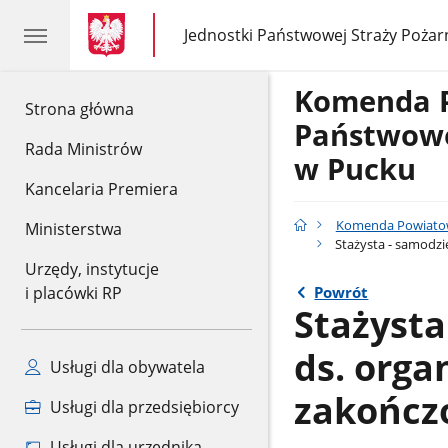
gov.pl
gov.pl
Jednostki Państwowej Straży Pożar
gov.pl
Jednostki
Państwowej
Straży
Komenda 
Pożarnej
gov.pl
Strona główna
Państwowe
Rada Ministrów
w Pucku
Kancelaria Premiera
Komenda Powiatow
Ministerstwa
Stażysta - samodzi
Urzędy, instytucje
Powrót
i placówki RP
Stażysta
ds. orga
Usługi dla obywatela
zakończ
Usługi dla przedsiębiorcy
Usługi dla urzędnika