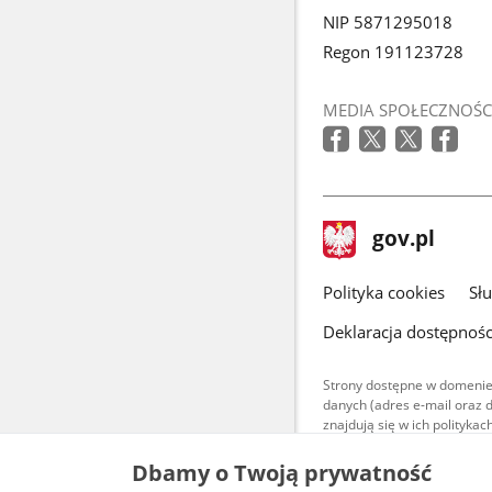
NIP 5871295018
Regon 191123728
MEDIA SPOŁECZNOŚC
stopka
Strona
gov.pl
gov.pl
główna
gov.pl
Polityka cookies
Sł
Deklaracja dostępnośc
Strony dostępne w domenie
danych (adres e-mail oraz 
znajdują się w ich polityk
Treści teksto
Dbamy o Twoją prywatność
udostępniane