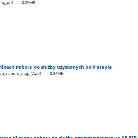
ap​_.pdf
0.32MB
nikach naboru do służby uzyskanych po V etapie
ch​_naboru​_etap​_V.pdf
0.34MB
cząca VI etapu naboru do służby przygotowawczej w KP PS