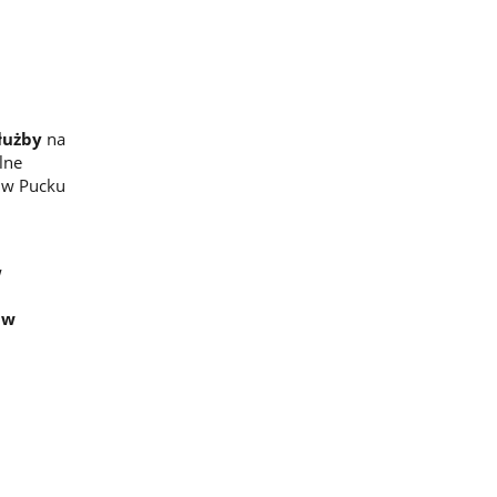
łużby
na
lne
 w Pucku
m
w
 w