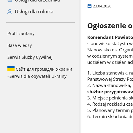
23.04.2026
Usługi dla rolnika
Ogłoszenie o
Profil zaufany
Komendant Powiatow
stanowisko stażysta w
Baza wiedzy
Stanowisko ds. Organ
w codziennym systemie
Serwis Służby Cywilnej
udziałem w działaniach
Сайт для громадян України
1. Liczba stanowisk, 
–
Serwis dla obywateli Ukrainy
Państwowej Straży Po
2. Nazwa stanowiska, 
służbie przygotowaw
3. Miejsce pełnienia s
4. Rodzaj rozkładu cz
5. Planowany termin p
6. Termin składania