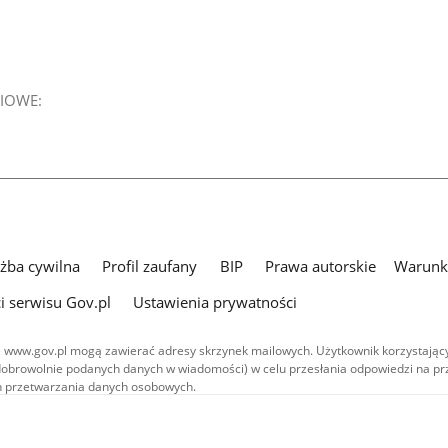
IOWE:
użba cywilna
Profil zaufany
BIP
Prawa autorskie
Warunki
i serwisu Gov.pl
Ustawienia prywatności
 www.gov.pl mogą zawierać adresy skrzynek mailowych. Użytkownik korzystający
dobrowolnie podanych danych w wiadomości) w celu przesłania odpowiedzi na prz
ach przetwarzania danych osobowych.
we publikowane w serwisie (z wyłączeniem treści audiowizualnych), są
 na licencji typu Creative Commons: uznanie autorstwa - na tych samych