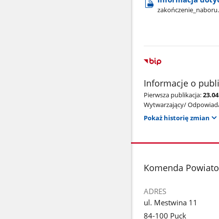
zakończenie​_naboru
Informacje o publ
Pierwsza publikacja:
23.04
Wytwarzający/ Odpowiada
Pokaż historię zmian
stopka
Komenda Powiato
ADRES
ul. Mestwina 11
84-100 Puck