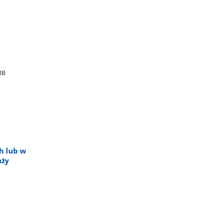
MB
ch lub w
aży