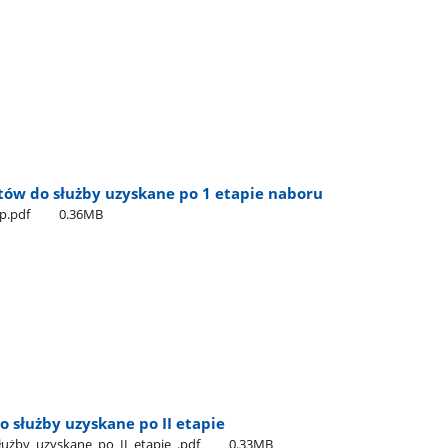
ów do służby uzyskane po 1 etapie naboru
ap.pdf
0.36MB
o służby uzyskane po II etapie
użby​_uzyskane​_po​_II​_etapie​_.pdf
0.33MB