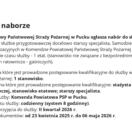
 naborze
y Państwowej Straży Pożarnej w Pucku ogłasza nabór do s
 służbie przygotowawczej docelowo starszy specjalista, Samodzie
izacyjnych w Komendzie Powiatowej Państwowej Straży Pożarnej
 czasu służby - 1 etat. (stanowisko nie związane z bezpośredni
 ratowniczo - gaśniczych).
na które jest prowadzone postępowanie kwalifikacyjne do służby 
żarnej:
1 stanowisko
.
na które jest prowadzone postępowanie kwalifikacyjne:
stażysta
czej, stanowisko etatowe; starszy specjalista
.
łużby:
Komenda Powiatowa PSP w Pucku
.
asu służby:
codzienny (system 8 godzinny)
.
rzyjęcia do służby:
II kwartał 2026 r
.
 dokumentów:
od 23 kwietnia 2025 r. do 06 maja 2026 r
.