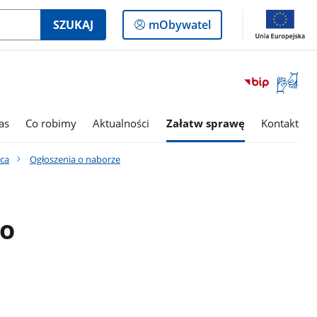
Logowanie
SZUKAJ
mObywatel
do
panelu
Otwórz
okno
z
tłumac
as
Co robimy
Aktualności
Załatw sprawę
Kontakt
języka
migowe
aca
Ogłoszenia o naborze
ko