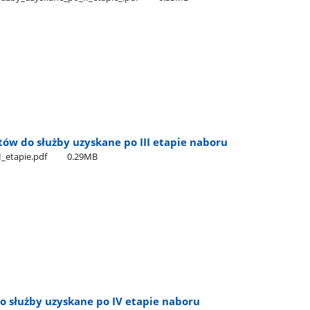
ów do służby uzyskane po III etapie naboru
I​_etapie.pdf
0.29MB
o służby uzyskane po IV etapie naboru