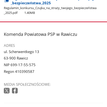
_bezpieczeństwa​_2025
Regulamin​_konkursu​_Czujka​_na​_straży​_twojego​_bezpieczeństwa​
_2025.pdf
1.40MB
stopka
Komenda Powiatowa PSP w Rawiczu
ADRES
ul. Scherwentkego 13
63-900 Rawicz
NIP 699-17-55-575
Regon 410390587
MEDIA SPOŁECZNOŚCIOWE: