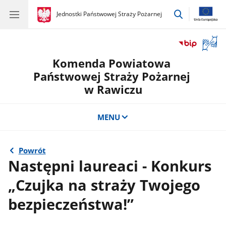
przejdź
gov.pl
Jednostki Państwowej Straży Pożarnej
gov.pl
Jednostki
do
Państwowej
wyszukiwar
Straży
Otwór
Pożarnej
okno
Komenda Powiatowa
z
tłuma
Państwowej Straży Pożarnej
języka
w Rawiczu
migow
MENU
Powrót
Następni laureaci - Konkurs
„Czujka na straży Twojego
bezpieczeństwa!”