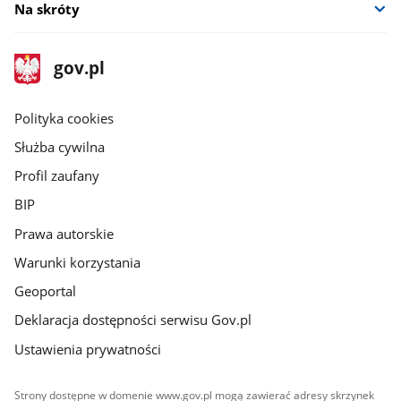
Na skróty
stopka
Strona
gov.pl
gov.pl
główna
gov.pl
Polityka cookies
Służba cywilna
Profil zaufany
BIP
Prawa autorskie
Warunki korzystania
Geoportal
Deklaracja dostępności serwisu Gov.pl
Ustawienia prywatności
Strony dostępne w domenie www.gov.pl mogą zawierać adresy skrzynek