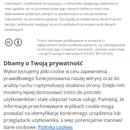
mailowych. Użytkownik korzystający z odnośnika będącego adresem e-
mail zgadza się na przetwarzanie jego danych (adres e-mail oraz
dobrowolnie podanych danych w wiadomości) w celu przesłania
odpowiedzi na przesłane pytania. Szczegóły przetwarzania danych przez
każdą z jednostek znajdują się w ich politykach przetwarzania danych
osobowych.
Treści tekstowe publikowane w serwisie (z
wyłączeniem treści audiowizualnych), są udostępniane
na licencji typu Creative Commons: uznanie autorstwa
- na tych samych warunkach 4.0 (CC BY-SA 4.0).
Materiały audiowizualne, w tym zdjęcia, materiały
Dbamy o Twoją prywatność
audio i wideo, są udostępniane na licencji typu
Creative Commons: uznanie autorstwa użycie
Wykorzystujemy pliki cookie w celu zapewnienia
niekomercyjne - bez utworów zależnych 4.0 (CC BY-
NC-ND 4.0), o ile nie jest to stwierdzone inaczej.
prawidłowego funkcjonowania naszej witryny oraz do
analizy ruchu i optymalizacji działania strony. Dzięki nim
możemy lepiej dostosować treści do potrzeb
użytkowników i stale ulepszać nasze usługi. Pamiętaj, że
informacje przechowywane w plikach cookie mogą
pozwalać na identyfikację konkretnego urządzenia lub
przeglądarki użytkownika, a więc potencjalnie stanowić
dane osobowe.
Polityka cookies