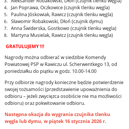
Aleksander Robakowski, Dłoń (czujnik tlenku węgla)
Jan Poprawa, Oczkowice (czujnik tlenku węgla)
Paulina Jóskowiak, Rawicz (czujnik tlenku węgla)
Sławomir Robakowski, Dłoń (czujnik dymu)
Anna Świderska, Gostkowo (czujnik tlenku węgla)
Martyna Musielak, Rawicz (czujnik tlenku węgla)
GRATULUJEMY !!!
Nagrody można odbierać w siedzibie Komendy
Powiatowej PSP w Rawiczu ul. Scherwentkego 13, od
poniedziałku do piątku w godz. 10.00-14.00
Przy odbiorze nagrody konieczne będzie potwierdzenie
swojej tożsamości (przedstawienie upoważnienia do
odbioru – jeżeli zwycięzca osobiście nie ma możliwości
odbioru) oraz pokwitowanie odbioru.
Następna okazja do wygrania czujnika tlenku
węgla lub dymu, w piątek 16 stycznia 2026 r.