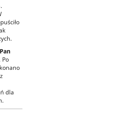
.
W
puściło
ak
zych.
Pan
. Po
okonano
z
eń dla
h.