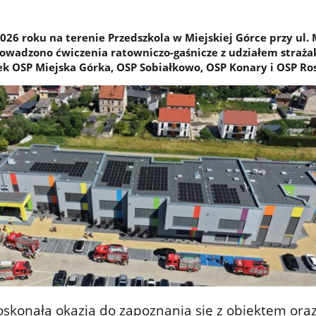
26 roku na terenie Przedszkola w Miejskiej Górce przy ul. 
owadzono ćwiczenia ratowniczo-gaśnicze z udziałem straża
ek OSP Miejska Górka, OSP Sobiałkowo, OSP Konary i OSP Ro
oskonałą okazją do zapoznania się z obiektem ora