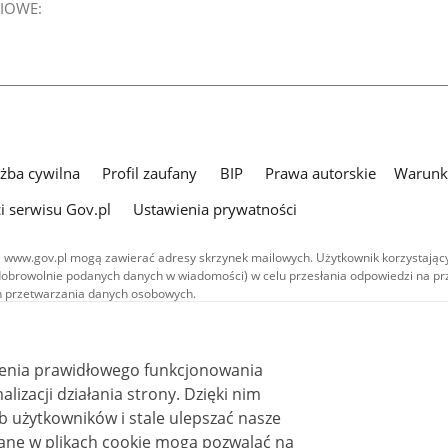
IOWE:
użba cywilna
Profil zaufany
BIP
Prawa autorskie
Warunki
i serwisu Gov.pl
Ustawienia prywatności
 www.gov.pl mogą zawierać adresy skrzynek mailowych. Użytkownik korzystający
dobrowolnie podanych danych w wiadomości) w celu przesłania odpowiedzi na prz
ach przetwarzania danych osobowych.
we publikowane w serwisie (z wyłączeniem treści audiowizualnych), są
 na licencji typu Creative Commons: uznanie autorstwa - na tych samych
 (CC BY-SA 4.0). Materiały audiowizualne, w tym zdjęcia, materiały audio i wideo
ienia prawidłowego funkcjonowania
ane na licencji typu Creative Commons: uznanie autorstwa użycie niekomercyjne 
ależnych 4.0 (CC BY-NC-ND 4.0), o ile nie jest to stwierdzone inaczej.
i działania strony. Dzięki nim
 użytkowników i stale ulepszać nasze