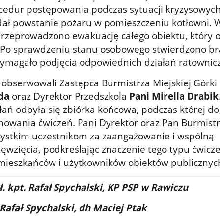
cedur postępowania podczas sytuacji kryzysowych
dał powstanie pożaru w pomieszczeniu kotłowni. 
rzeprowadzono ewakuację całego obiektu, który o
 Po sprawdzeniu stanu osobowego stwierdzono br
wymagało podjęcia odpowiednich działań ratownic
 obserwowali Zastępca Burmistrza Miejskiej Górki
da
oraz Dyrektor Przedszkola
Pani Mirella Drabik
łań odbyła się zbiórka końcowa, podczas której d
owania ćwiczeń. Pani Dyrektor oraz Pan Burmistr
zystkim uczestnikom za zaangażowanie i wspólną
ięwzięcia, podkreślając znaczenie tego typu ćwicz
mieszkańców i użytkowników obiektów publicznyc
. kpt. Rafał Spychalski, KP PSP w Rawiczu
 Rafał Spychalski, dh Maciej Ptak