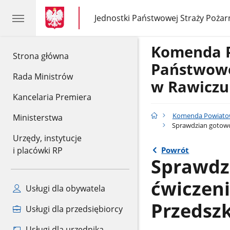
gov.pl
gov.pl
Jednostki Państwowej Straży Pożar
gov.pl
Jednostki
Państwowej
Straży
Komenda 
Pożarnej
gov.pl
Strona główna
Państwowe
Rada Ministrów
w Rawiczu
Kancelaria Premiera
Komenda Powiatow
Ministerstwa
Sprawdzian gotowoś
Urzędy, instytucje
Powrót
i placówki RP
Sprawdzi
ćwiczeni
Usługi dla obywatela
Przedszk
Usługi dla przedsiębiorcy
Usługi dla urzędnika