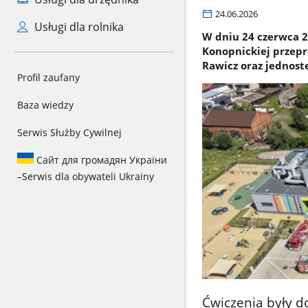
24.06.2026
Usługi dla rolnika
W dniu 24 czerwca 20
Konopnickiej przepr
Rawicz oraz jednost
Profil zaufany
Baza wiedzy
Serwis Służby Cywilnej
Сайт для громадян України
–
Serwis dla obywateli Ukrainy
Ćwiczenia były d