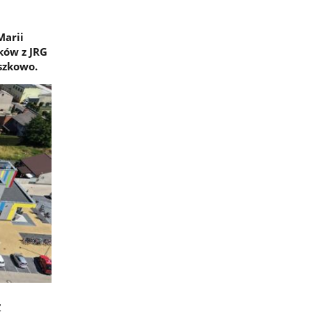
Marii
ków z JRG
szkowo.
z