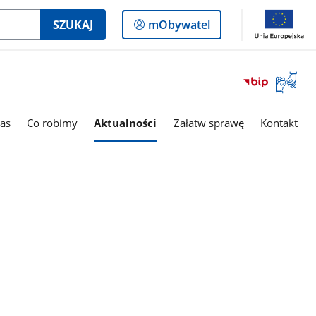
Logowanie
SZUKAJ
mObywatel
do
panelu
Otwórz
okno
z
tłumac
as
Co robimy
Aktualności
Załatw sprawę
Kontakt
języka
migowe