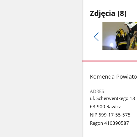
Zdjęcia (8)
Pokaż
poprzednie
Pokaż
zdjęcia
zdjęcie
1
z
stopka
Komenda Powiato
galerii.
ADRES
ul. Scherwentkego 13
63-900 Rawicz
NIP 699-17-55-575
Regon 410390587