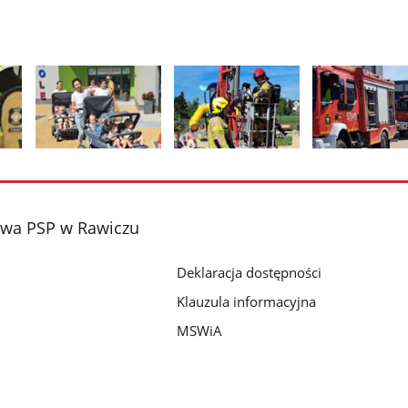
Pokaż
Pokaż
Pokaż
zdjęcie
zdjęcie
zdjęcie
2
3
4
z
z
z
wa PSP w Rawiczu
galerii.
galerii.
galerii.
Deklaracja dostępności
Klauzula informacyjna
MSWiA