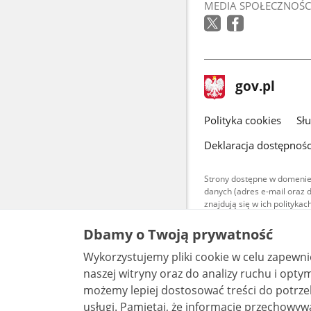
MEDIA SPOŁECZNOŚC
stopka
Strona
gov.pl
gov.pl
główna
gov.pl
Polityka cookies
Sł
Deklaracja dostępnośc
Strony dostępne w domenie
danych (adres e-mail oraz 
znajdują się w ich polityk
Treści teksto
Dbamy o Twoją prywatność
udostępniane
warunkach 4.0
Wykorzystujemy pliki cookie w celu zapewn
są udostępni
bez utworów z
naszej witryny oraz do analizy ruchu i optymalizacj
możemy lepiej dostosować treści do potrzeb
usługi. Pamiętaj, że informacje przechowywane w plikach cookie mogą pozwalać na