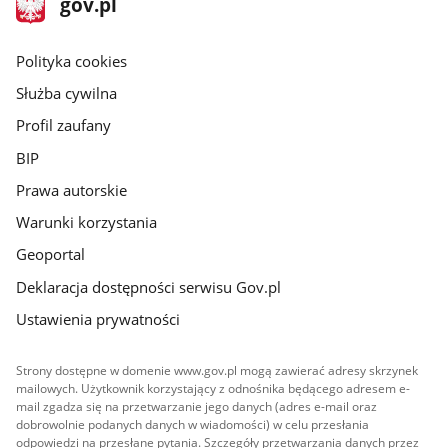
Strona
gov.pl
gov.pl
główna
gov.pl
Polityka cookies
Służba cywilna
Profil zaufany
BIP
Prawa autorskie
Warunki korzystania
Geoportal
Deklaracja dostępności serwisu Gov.pl
Ustawienia prywatności
Strony dostępne w domenie www.gov.pl mogą zawierać adresy skrzynek
mailowych. Użytkownik korzystający z odnośnika będącego adresem e-
mail zgadza się na przetwarzanie jego danych (adres e-mail oraz
dobrowolnie podanych danych w wiadomości) w celu przesłania
odpowiedzi na przesłane pytania. Szczegóły przetwarzania danych przez