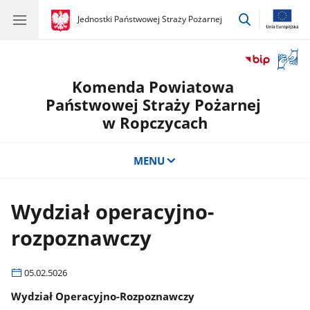
przejdź
gov.pl
Jednostki Państwowej Straży Pożarnej
gov.pl
Jednostki
do
Państwowej
wyszukiwar
Straży
Otwór
Pożarnej
okno
Komenda Powiatowa
z
tłuma
Państwowej Straży Pożarnej
języka
w Ropczycach
migow
MENU
Wydział operacyjno-
rozpoznawczy
05.02.5026
Wydział Operacyjno-Rozpoznawczy