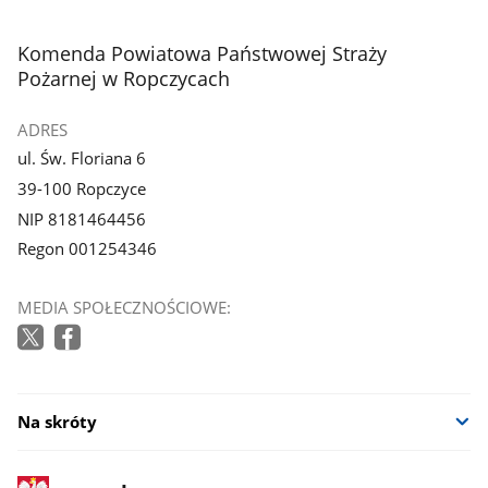
stopka
Komenda Powiatowa Państwowej Straży
Pożarnej w Ropczycach
ADRES
ul. Św. Floriana 6
39-100 Ropczyce
NIP 8181464456
Regon 001254346
MEDIA SPOŁECZNOŚCIOWE:
Na skróty
stopka