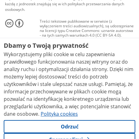
każdą z jednostek znajdują się w ich politykach przetwarzania danych
osobowych.
Treści tekstowe publikowane w serwisie (z
wyłączeniem treści audiowizualnych), są udostępniane
na licencji typu Creative Commons: uznanie autorstwa
- na tych samych warunkach 4.0 (CC BY-SA 4.0).
Materiały audiowizualne, w tym zdjęcia, materiały
Dbamy o Twoją prywatność
audio i wideo, są udostępniane na licencji typu
Creative Commons: uznanie autorstwa użycie
Wykorzystujemy pliki cookie w celu zapewnienia
niekomercyjne - bez utworów zależnych 4.0 (CC BY-
NC-ND 4.0), o ile nie jest to stwierdzone inaczej.
prawidłowego funkcjonowania naszej witryny oraz do
analizy ruchu i optymalizacji działania strony. Dzięki nim
możemy lepiej dostosować treści do potrzeb
użytkowników i stale ulepszać nasze usługi. Pamiętaj, że
informacje przechowywane w plikach cookie mogą
pozwalać na identyfikację konkretnego urządzenia lub
przeglądarki użytkownika, a więc potencjalnie stanowić
dane osobowe.
Polityka cookies
Odrzuć