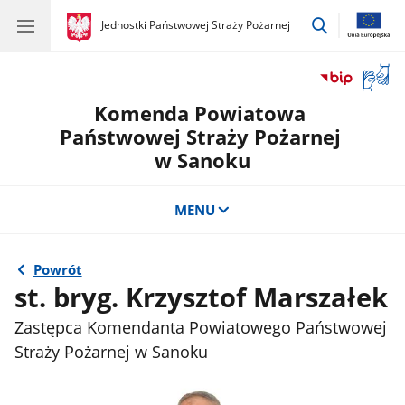
przejdź
gov.pl
Jednostki Państwowej Straży Pożarnej
gov.pl
Jednostki
do
Państwowej
wyszukiwar
Straży
Otwór
Pożarnej
okno
Komenda Powiatowa
z
tłuma
Państwowej Straży Pożarnej
języka
w Sanoku
migow
MENU
Powrót
st. bryg. Krzysztof Marszałek
Zastępca Komendanta Powiatowego Państwowej
Straży Pożarnej w Sanoku