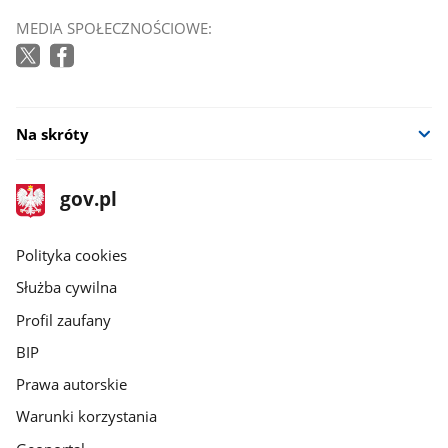
MEDIA SPOŁECZNOŚCIOWE:
Na skróty
stopka
Strona
gov.pl
gov.pl
główna
gov.pl
Polityka cookies
Służba cywilna
Profil zaufany
BIP
Prawa autorskie
Warunki korzystania