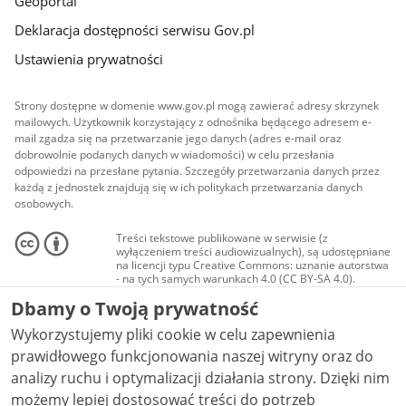
Geoportal
Deklaracja dostępności serwisu Gov.pl
Ustawienia prywatności
Strony dostępne w domenie www.gov.pl mogą zawierać adresy skrzynek
mailowych. Użytkownik korzystający z odnośnika będącego adresem e-
mail zgadza się na przetwarzanie jego danych (adres e-mail oraz
dobrowolnie podanych danych w wiadomości) w celu przesłania
odpowiedzi na przesłane pytania. Szczegóły przetwarzania danych przez
każdą z jednostek znajdują się w ich politykach przetwarzania danych
osobowych.
Treści tekstowe publikowane w serwisie (z
wyłączeniem treści audiowizualnych), są udostępniane
na licencji typu Creative Commons: uznanie autorstwa
- na tych samych warunkach 4.0 (CC BY-SA 4.0).
Materiały audiowizualne, w tym zdjęcia, materiały
Dbamy o Twoją prywatność
audio i wideo, są udostępniane na licencji typu
Creative Commons: uznanie autorstwa użycie
Wykorzystujemy pliki cookie w celu zapewnienia
niekomercyjne - bez utworów zależnych 4.0 (CC BY-
NC-ND 4.0), o ile nie jest to stwierdzone inaczej.
prawidłowego funkcjonowania naszej witryny oraz do
analizy ruchu i optymalizacji działania strony. Dzięki nim
możemy lepiej dostosować treści do potrzeb