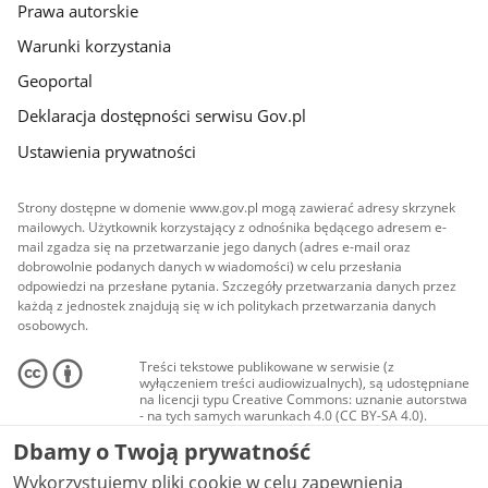
Prawa autorskie
Warunki korzystania
Geoportal
Deklaracja dostępności serwisu Gov.pl
Ustawienia prywatności
Strony dostępne w domenie www.gov.pl mogą zawierać adresy skrzynek
mailowych. Użytkownik korzystający z odnośnika będącego adresem e-
mail zgadza się na przetwarzanie jego danych (adres e-mail oraz
dobrowolnie podanych danych w wiadomości) w celu przesłania
odpowiedzi na przesłane pytania. Szczegóły przetwarzania danych przez
każdą z jednostek znajdują się w ich politykach przetwarzania danych
osobowych.
Treści tekstowe publikowane w serwisie (z
wyłączeniem treści audiowizualnych), są udostępniane
na licencji typu Creative Commons: uznanie autorstwa
- na tych samych warunkach 4.0 (CC BY-SA 4.0).
Materiały audiowizualne, w tym zdjęcia, materiały
Dbamy o Twoją prywatność
audio i wideo, są udostępniane na licencji typu
Creative Commons: uznanie autorstwa użycie
Wykorzystujemy pliki cookie w celu zapewnienia
niekomercyjne - bez utworów zależnych 4.0 (CC BY-