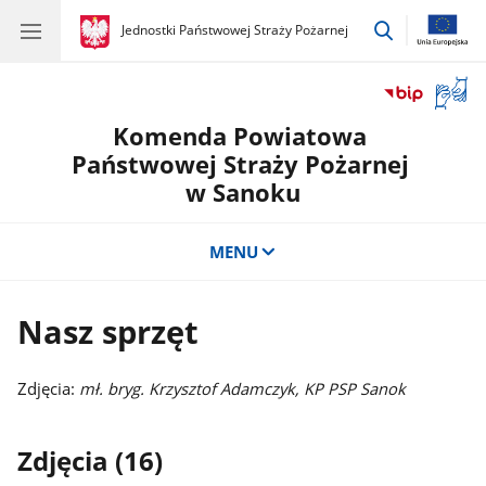
przejdź
gov.pl
Jednostki Państwowej Straży Pożarnej
gov.pl
Jednostki
do
Państwowej
wyszukiwar
Straży
Otwór
Pożarnej
okno
Komenda Powiatowa
z
tłuma
Państwowej Straży Pożarnej
języka
w Sanoku
migow
MENU
Nasz sprzęt
Zdjęcia:
mł. bryg. Krzysztof Adamczyk, KP PSP Sanok
Zdjęcia (16)