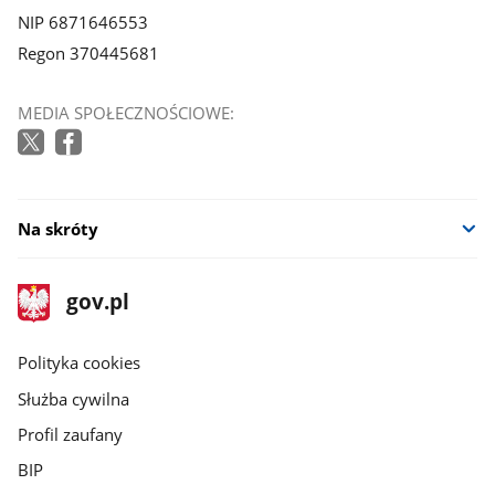
NIP 6871646553
Regon 370445681
MEDIA SPOŁECZNOŚCIOWE:
Na skróty
stopka
Strona
gov.pl
gov.pl
główna
gov.pl
Polityka cookies
Służba cywilna
Profil zaufany
BIP