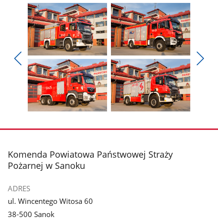
Pokaż
Pokaż
zdjęcie
zdjęcie
Pokaż
Poka
1
2
poprzednie
nest
z
z
zdjęcia
zdjęc
galerii.
galerii.
Pokaż
Pokaż
zdjęcie
zdjęcie
3
4
z
z
stopka
Komenda Powiatowa Państwowej Straży
galerii.
galerii.
Pożarnej w Sanoku
ADRES
ul. Wincentego Witosa 60
38-500 Sanok