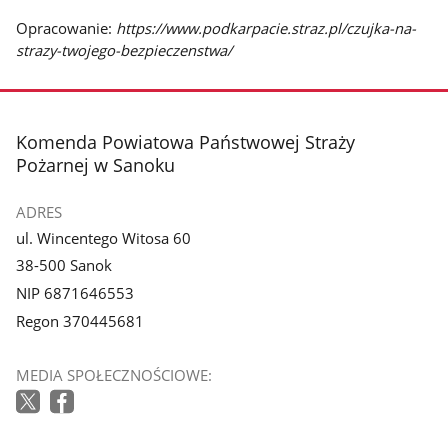
Opracowanie:
https://www.podkarpacie.straz.pl/czujka-na-
strazy-twojego-bezpieczenstwa/
stopka
Komenda Powiatowa Państwowej Straży
Pożarnej w Sanoku
ADRES
ul. Wincentego Witosa 60
38-500 Sanok
NIP 6871646553
Regon 370445681
MEDIA SPOŁECZNOŚCIOWE: