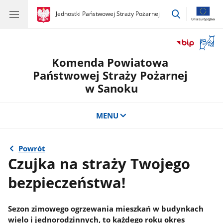
przejdź
gov.pl
Jednostki Państwowej Straży Pożarnej
gov.pl
Jednostki
do
Państwowej
wyszukiwar
Straży
Otwór
Pożarnej
okno
Komenda Powiatowa
z
tłuma
Państwowej Straży Pożarnej
języka
w Sanoku
migow
MENU
Powrót
Czujka na straży Twojego
bezpieczeństwa!
Sezon zimowego ogrzewania mieszkań w budynkach
wielo i jednorodzinnych, to każdego roku okres