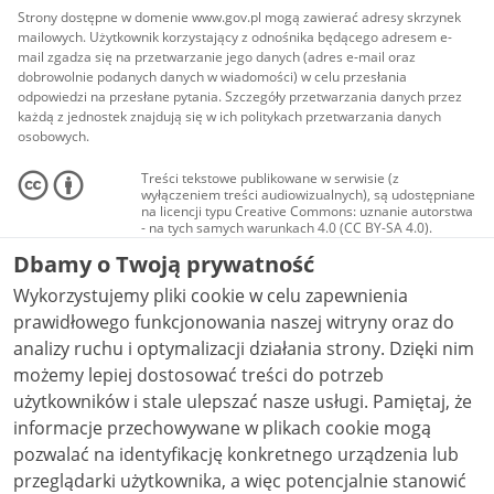
Strony dostępne w domenie www.gov.pl mogą zawierać adresy skrzynek
mailowych. Użytkownik korzystający z odnośnika będącego adresem e-
mail zgadza się na przetwarzanie jego danych (adres e-mail oraz
dobrowolnie podanych danych w wiadomości) w celu przesłania
odpowiedzi na przesłane pytania. Szczegóły przetwarzania danych przez
każdą z jednostek znajdują się w ich politykach przetwarzania danych
osobowych.
Treści tekstowe publikowane w serwisie (z
wyłączeniem treści audiowizualnych), są udostępniane
na licencji typu Creative Commons: uznanie autorstwa
- na tych samych warunkach 4.0 (CC BY-SA 4.0).
Materiały audiowizualne, w tym zdjęcia, materiały
Dbamy o Twoją prywatność
audio i wideo, są udostępniane na licencji typu
Creative Commons: uznanie autorstwa użycie
Wykorzystujemy pliki cookie w celu zapewnienia
niekomercyjne - bez utworów zależnych 4.0 (CC BY-
NC-ND 4.0), o ile nie jest to stwierdzone inaczej.
prawidłowego funkcjonowania naszej witryny oraz do
analizy ruchu i optymalizacji działania strony. Dzięki nim
możemy lepiej dostosować treści do potrzeb
użytkowników i stale ulepszać nasze usługi. Pamiętaj, że
informacje przechowywane w plikach cookie mogą
pozwalać na identyfikację konkretnego urządzenia lub
przeglądarki użytkownika, a więc potencjalnie stanowić