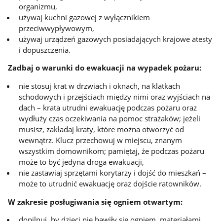
organizmu,
używaj kuchni gazowej z wyłącznikiem
przeciwwypływowym,
używaj urządzeń gazowych posiadających krajowe atesty
i dopuszczenia.
Zadbaj o warunki do ewakuacji na wypadek pożaru:
nie stosuj krat w drzwiach i oknach, na klatkach
schodowych i przejściach między nimi oraz wyjściach na
dach – krata utrudni ewakuację podczas pożaru oraz
wydłuży czas oczekiwania na pomoc strażaków; jeżeli
musisz, zakładaj kraty, które można otworzyć od
wewnątrz. Klucz przechowuj w miejscu, znanym
wszystkim domownikom; pamiętaj, że podczas pożaru
może to być jedyna droga ewakuacji,
nie zastawiaj sprzętami korytarzy i dojść do mieszkań –
może to utrudnić ewakuację oraz dojście ratowników.
W zakresie posługiwania się ogniem otwartym:
dopilnuj, by dzieci nie bawiły się ogniem, materiałami