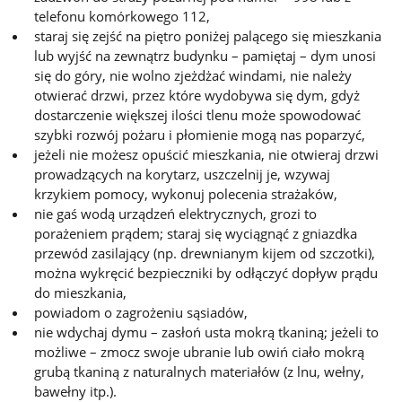
telefonu komórkowego 112,
staraj się zejść na piętro poniżej palącego się mieszkania
lub wyjść na zewnątrz budynku – pamiętaj – dym unosi
się do góry, nie wolno zjeżdżać windami, nie należy
otwierać drzwi, przez które wydobywa się dym, gdyż
dostarczenie większej ilości tlenu może spowodować
szybki rozwój pożaru i płomienie mogą nas poparzyć,
jeżeli nie możesz opuścić mieszkania, nie otwieraj drzwi
prowadzących na korytarz, uszczelnij je, wzywaj
krzykiem pomocy, wykonuj polecenia strażaków,
nie gaś wodą urządzeń elektrycznych, grozi to
porażeniem prądem; staraj się wyciągnąć z gniazdka
przewód zasilający (np. drewnianym kijem od szczotki),
można wykręcić bezpieczniki by odłączyć dopływ prądu
do mieszkania,
powiadom o zagrożeniu sąsiadów,
nie wdychaj dymu – zasłoń usta mokrą tkaniną; jeżeli to
możliwe – zmocz swoje ubranie lub owiń ciało mokrą
grubą tkaniną z naturalnych materiałów (z lnu, wełny,
bawełny itp.).