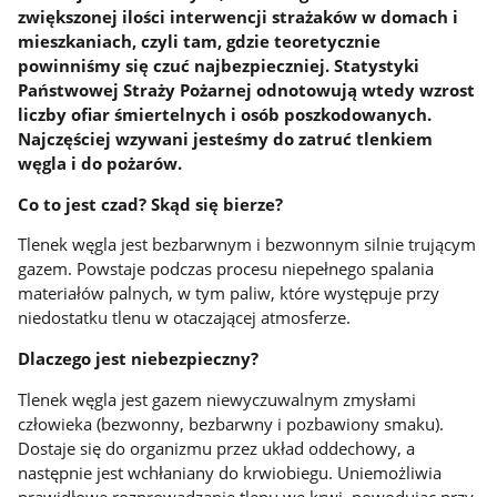
zwiększonej ilości interwencji strażaków w domach i
mieszkaniach, czyli tam, gdzie teoretycznie
powinniśmy się czuć najbezpieczniej. Statystyki
Państwowej Straży Pożarnej odnotowują wtedy wzrost
liczby ofiar śmiertelnych i osób poszkodowanych.
Najczęściej wzywani jesteśmy do zatruć tlenkiem
węgla i do pożarów.
Co to jest czad? Skąd się bierze?
Tlenek węgla jest bezbarwnym i bezwonnym silnie trującym
gazem. Powstaje podczas procesu niepełnego spalania
materiałów palnych, w tym paliw, które występuje przy
niedostatku tlenu w otaczającej atmosferze.
Dlaczego jest niebezpieczny?
Tlenek węgla jest gazem niewyczuwalnym zmysłami
człowieka (bezwonny, bezbarwny i pozbawiony smaku).
Dostaje się do organizmu przez układ oddechowy, a
następnie jest wchłaniany do krwiobiegu. Uniemożliwia
prawidłowe rozprowadzanie tlenu we krwi, powodując przy