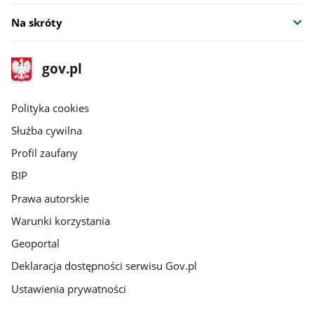
Na skróty
stopka
Strona
gov.pl
gov.pl
główna
gov.pl
Polityka cookies
Służba cywilna
Profil zaufany
BIP
Prawa autorskie
Warunki korzystania
Geoportal
Deklaracja dostępności serwisu Gov.pl
Ustawienia prywatności