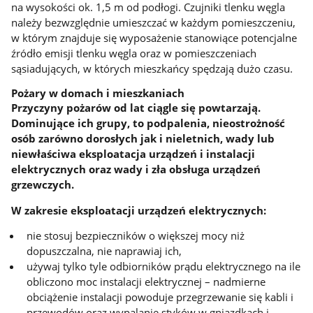
na wysokości ok. 1,5 m od podłogi. Czujniki tlenku węgla
należy bezwzględnie umieszczać w każdym pomieszczeniu,
w którym znajduje się wyposażenie stanowiące potencjalne
źródło emisji tlenku węgla oraz w pomieszczeniach
sąsiadujących, w których mieszkańcy spędzają dużo czasu.
Pożary w domach i mieszkaniach
Przyczyny pożarów od lat ciągle się powtarzają.
Dominujące ich grupy, to podpalenia, nieostrożność
osób zarówno dorosłych jak i nieletnich, wady lub
niewłaściwa eksploatacja urządzeń i instalacji
elektrycznych oraz wady i zła obsługa urządzeń
grzewczych.
W zakresie eksploatacji urządzeń elektrycznych:
nie stosuj bezpieczników o większej mocy niż
dopuszczalna, nie naprawiaj ich,
używaj tylko tyle odbiorników prądu elektrycznego na ile
obliczono moc instalacji elektrycznej – nadmierne
obciążenie instalacji powoduje przegrzewanie się kabli i
przewodów oraz wypalanie styków w gniazdkach i