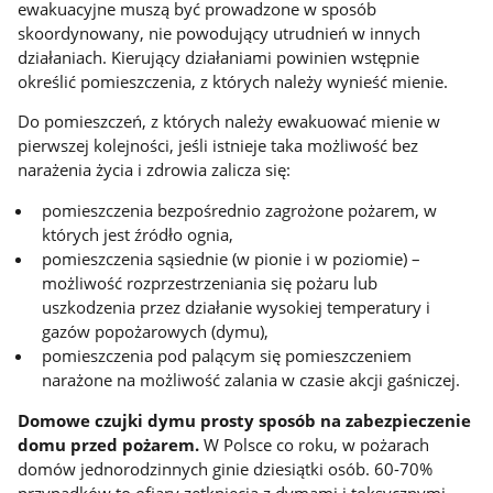
ewakuacyjne muszą być prowadzone w sposób
skoordynowany, nie powodujący utrudnień w innych
działaniach. Kierujący działaniami powinien wstępnie
określić pomieszczenia, z których należy wynieść mienie.
Do pomieszczeń, z których należy ewakuować mienie w
pierwszej kolejności, jeśli istnieje taka możliwość bez
narażenia życia i zdrowia zalicza się:
pomieszczenia bezpośrednio zagrożone pożarem, w
których jest źródło ognia,
pomieszczenia sąsiednie (w pionie i w poziomie) –
możliwość rozprzestrzeniania się pożaru lub
uszkodzenia przez działanie wysokiej temperatury i
gazów popożarowych (dymu),
pomieszczenia pod palącym się pomieszczeniem
narażone na możliwość zalania w czasie akcji gaśniczej.
Domowe czujki dymu prosty sposób na zabezpieczenie
domu przed pożarem.
W Polsce co roku, w pożarach
domów jednorodzinnych ginie dziesiątki osób. 60-70%
przypadków to ofiary zetknięcia z dymami i toksycznymi