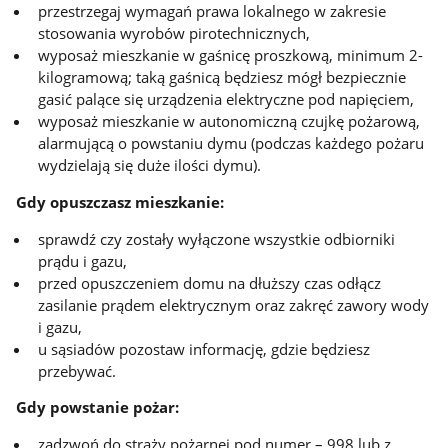
przestrzegaj wymagań prawa lokalnego w zakresie
stosowania wyrobów pirotechnicznych,
wyposaż mieszkanie w gaśnicę proszkową, minimum 2-
kilogramową; taką gaśnicą będziesz mógł bezpiecznie
gasić palące się urządzenia elektryczne pod napięciem,
wyposaż mieszkanie w autonomiczną czujkę pożarową,
alarmującą o powstaniu dymu (podczas każdego pożaru
wydzielają się duże ilości dymu).
Gdy opuszczasz mieszkanie:
sprawdź czy zostały wyłączone wszystkie odbiorniki
prądu i gazu,
przed opuszczeniem domu na dłuższy czas odłącz
zasilanie prądem elektrycznym oraz zakręć zawory wody
i gazu,
u sąsiadów pozostaw informację, gdzie będziesz
przebywać.
Gdy powstanie pożar:
zadzwoń do straży pożarnej pod numer – 998 lub z