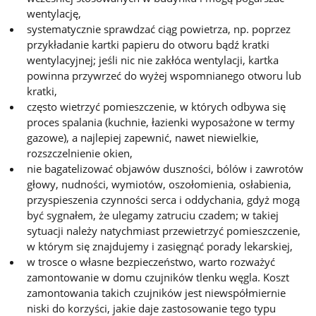
wentylację,
systematycznie sprawdzać ciąg powietrza, np. poprzez
przykładanie kartki papieru do otworu bądź kratki
wentylacyjnej; jeśli nic nie zakłóca wentylacji, kartka
powinna przywrzeć do wyżej wspomnianego otworu lub
kratki,
często wietrzyć pomieszczenie, w których odbywa się
proces spalania (kuchnie, łazienki wyposażone w termy
gazowe), a najlepiej zapewnić, nawet niewielkie,
rozszczelnienie okien,
nie bagatelizować objawów duszności, bólów i zawrotów
głowy, nudności, wymiotów, oszołomienia, osłabienia,
przyspieszenia czynności serca i oddychania, gdyż mogą
być sygnałem, że ulegamy zatruciu czadem; w takiej
sytuacji należy natychmiast przewietrzyć pomieszczenie,
w którym się znajdujemy i zasięgnąć porady lekarskiej,
w trosce o własne bezpieczeństwo, warto rozważyć
zamontowanie w domu czujników tlenku węgla. Koszt
zamontowania takich czujników jest niewspółmiernie
niski do korzyści, jakie daje zastosowanie tego typu