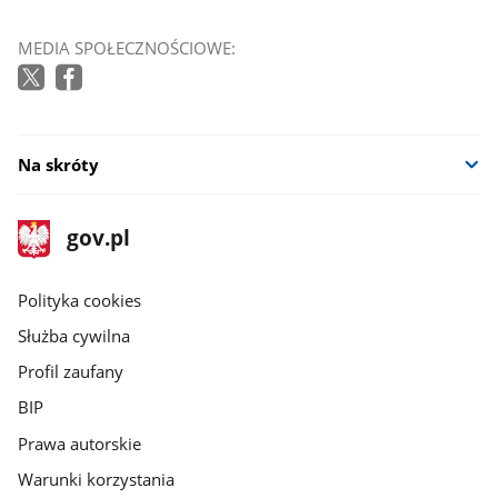
MEDIA SPOŁECZNOŚCIOWE:
Na skróty
stopka
Strona
gov.pl
gov.pl
główna
gov.pl
Polityka cookies
Służba cywilna
Profil zaufany
BIP
Prawa autorskie
Warunki korzystania