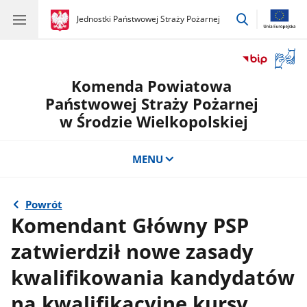
przejdź
gov.pl
Jednostki Państwowej Straży Pożarnej
gov.pl
Jednostki
do
Państwowej
wyszukiwar
Straży
Otwór
Pożarnej
okno
Komenda Powiatowa
z
tłuma
Państwowej Straży Pożarnej
języka
w Środzie Wielkopolskiej
migow
MENU
Powrót
Komendant Główny PSP
zatwierdził nowe zasady
kwalifikowania kandydatów
na kwalifikacyjne kursy