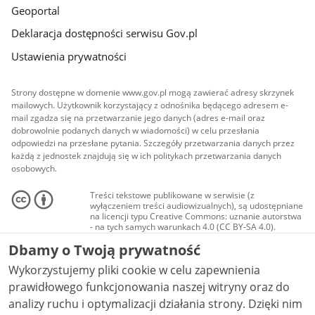
Geoportal
Deklaracja dostępności serwisu Gov.pl
Ustawienia prywatności
Strony dostępne w domenie www.gov.pl mogą zawierać adresy skrzynek
mailowych. Użytkownik korzystający z odnośnika będącego adresem e-
mail zgadza się na przetwarzanie jego danych (adres e-mail oraz
dobrowolnie podanych danych w wiadomości) w celu przesłania
odpowiedzi na przesłane pytania. Szczegóły przetwarzania danych przez
każdą z jednostek znajdują się w ich politykach przetwarzania danych
osobowych.
Treści tekstowe publikowane w serwisie (z
wyłączeniem treści audiowizualnych), są udostępniane
na licencji typu Creative Commons: uznanie autorstwa
- na tych samych warunkach 4.0 (CC BY-SA 4.0).
Materiały audiowizualne, w tym zdjęcia, materiały
Dbamy o Twoją prywatność
audio i wideo, są udostępniane na licencji typu
Creative Commons: uznanie autorstwa użycie
Wykorzystujemy pliki cookie w celu zapewnienia
niekomercyjne - bez utworów zależnych 4.0 (CC BY-
NC-ND 4.0), o ile nie jest to stwierdzone inaczej.
prawidłowego funkcjonowania naszej witryny oraz do
analizy ruchu i optymalizacji działania strony. Dzięki nim