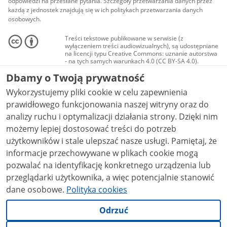
odpowiedzi na przesłane pytania. Szczegóły przetwarzania danych przez
każdą z jednostek znajdują się w ich politykach przetwarzania danych
osobowych.
Treści tekstowe publikowane w serwisie (z
wyłączeniem treści audiowizualnych), są udostępniane
na licencji typu Creative Commons: uznanie autorstwa
- na tych samych warunkach 4.0 (CC BY-SA 4.0).
Materiały audiowizualne, w tym zdjęcia, materiały
Dbamy o Twoją prywatność
audio i wideo, są udostępniane na licencji typu
Creative Commons: uznanie autorstwa użycie
Wykorzystujemy pliki cookie w celu zapewnienia
niekomercyjne - bez utworów zależnych 4.0 (CC BY-
NC-ND 4.0), o ile nie jest to stwierdzone inaczej.
prawidłowego funkcjonowania naszej witryny oraz do
analizy ruchu i optymalizacji działania strony. Dzięki nim
możemy lepiej dostosować treści do potrzeb
użytkowników i stale ulepszać nasze usługi. Pamiętaj, że
informacje przechowywane w plikach cookie mogą
pozwalać na identyfikację konkretnego urządzenia lub
przeglądarki użytkownika, a więc potencjalnie stanowić
dane osobowe.
Polityka cookies
Odrzuć