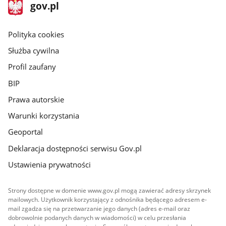
stopka
Strona
gov.pl
gov.pl
główna
gov.pl
Polityka cookies
Służba cywilna
Profil zaufany
BIP
Prawa autorskie
Warunki korzystania
Geoportal
Deklaracja dostępności serwisu Gov.pl
Ustawienia prywatności
Strony dostępne w domenie www.gov.pl mogą zawierać adresy skrzynek
mailowych. Użytkownik korzystający z odnośnika będącego adresem e-
mail zgadza się na przetwarzanie jego danych (adres e-mail oraz
dobrowolnie podanych danych w wiadomości) w celu przesłania