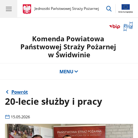
przejdź
gov.pl
Jednostki Państwowej Straży Pożarnej
gov.pl
Jednostki
do
Państwowej
wyszukiwar
Straży
Otwór
Pożarnej
okno
Komenda Powiatowa
z
tłuma
Państwowej Straży Pożarnej
języka
w Świdwinie
migow
MENU
Powrót
20-lecie służby i pracy
15.05.2026