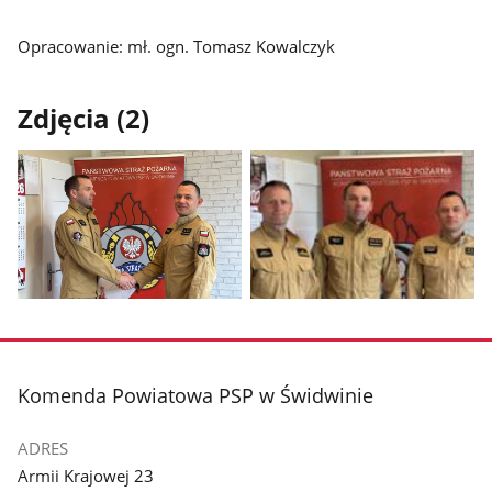
Opracowanie: mł. ogn. Tomasz Kowalczyk
Zdjęcia (2)
Pokaż
Pokaż
zdjęcie
zdjęcie
1
2
z
z
stopka
Komenda Powiatowa PSP w Świdwinie
galerii.
galerii.
ADRES
Armii Krajowej 23