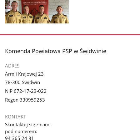
Pokaż
zdjęcie
1
z
stopka
Komenda Powiatowa PSP w Świdwinie
galerii.
ADRES
Armii Krajowej 23
78-300 Świdwin
NIP 672-17-23-022
Regon 330959253
KONTAKT
Skontaktuj się z nami
pod numerem:
94 365 24 81