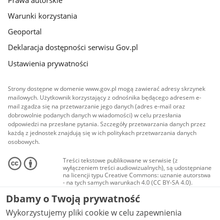
Warunki korzystania
Geoportal
Deklaracja dostępności serwisu Gov.pl
Ustawienia prywatności
Strony dostępne w domenie www.gov.pl mogą zawierać adresy skrzynek
mailowych. Użytkownik korzystający z odnośnika będącego adresem e-
mail zgadza się na przetwarzanie jego danych (adres e-mail oraz
dobrowolnie podanych danych w wiadomości) w celu przesłania
odpowiedzi na przesłane pytania. Szczegóły przetwarzania danych przez
każdą z jednostek znajdują się w ich politykach przetwarzania danych
osobowych.
Treści tekstowe publikowane w serwisie (z
wyłączeniem treści audiowizualnych), są udostępniane
na licencji typu Creative Commons: uznanie autorstwa
- na tych samych warunkach 4.0 (CC BY-SA 4.0).
Materiały audiowizualne, w tym zdjęcia, materiały
Dbamy o Twoją prywatność
audio i wideo, są udostępniane na licencji typu
Creative Commons: uznanie autorstwa użycie
Wykorzystujemy pliki cookie w celu zapewnienia
niekomercyjne - bez utworów zależnych 4.0 (CC BY-
NC-ND 4.0), o ile nie jest to stwierdzone inaczej.