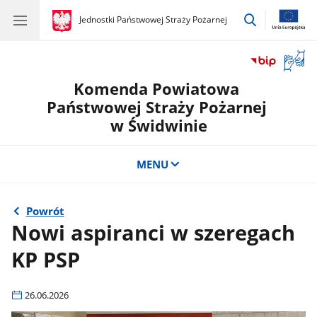
przejdź
gov.pl
Jednostki Państwowej Straży Pożarnej
gov.pl
Jednostki
do
Państwowej
wyszukiwar
Straży
Otwór
Pożarnej
okno
Komenda Powiatowa
z
tłuma
Państwowej Straży Pożarnej
języka
w Świdwinie
migow
MENU
Powrót
Nowi aspiranci w szeregach
KP PSP
26.06.2026