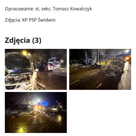
Opracowanie: st. sekc. Tomasz Kowalczyk
Zdjęcia: KP PSP Świdwin
Zdjęcia (3)
Pokaż
Pokaż
zdjęcie
zdjęcie
1
2
z
z
galerii.
galerii.
Pokaż