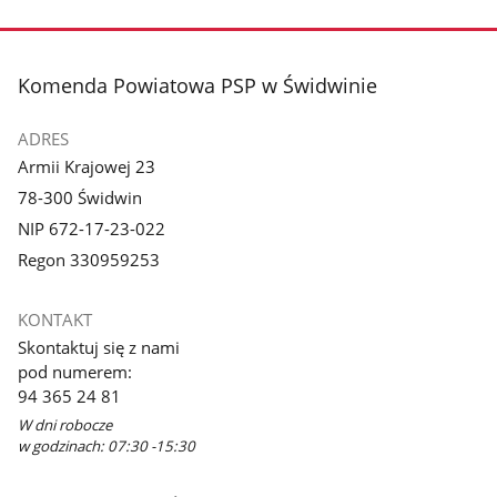
zdjęcie
3
z
stopka
Komenda Powiatowa PSP w Świdwinie
galerii.
ADRES
Armii Krajowej 23
78-300 Świdwin
NIP 672-17-23-022
Regon 330959253
KONTAKT
Skontaktuj się z nami
pod numerem:
94 365 24 81
W dni robocze
w godzinach: 07:30 -15:30