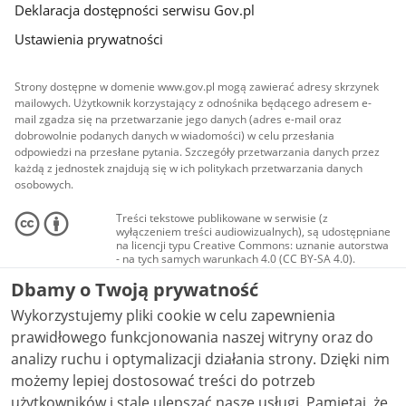
Deklaracja dostępności serwisu Gov.pl
Ustawienia prywatności
Strony dostępne w domenie www.gov.pl mogą zawierać adresy skrzynek
mailowych. Użytkownik korzystający z odnośnika będącego adresem e-
mail zgadza się na przetwarzanie jego danych (adres e-mail oraz
dobrowolnie podanych danych w wiadomości) w celu przesłania
odpowiedzi na przesłane pytania. Szczegóły przetwarzania danych przez
każdą z jednostek znajdują się w ich politykach przetwarzania danych
osobowych.
Treści tekstowe publikowane w serwisie (z
wyłączeniem treści audiowizualnych), są udostępniane
na licencji typu Creative Commons: uznanie autorstwa
- na tych samych warunkach 4.0 (CC BY-SA 4.0).
Materiały audiowizualne, w tym zdjęcia, materiały
Dbamy o Twoją prywatność
audio i wideo, są udostępniane na licencji typu
Creative Commons: uznanie autorstwa użycie
Wykorzystujemy pliki cookie w celu zapewnienia
niekomercyjne - bez utworów zależnych 4.0 (CC BY-
NC-ND 4.0), o ile nie jest to stwierdzone inaczej.
prawidłowego funkcjonowania naszej witryny oraz do
analizy ruchu i optymalizacji działania strony. Dzięki nim
możemy lepiej dostosować treści do potrzeb
użytkowników i stale ulepszać nasze usługi. Pamiętaj, że