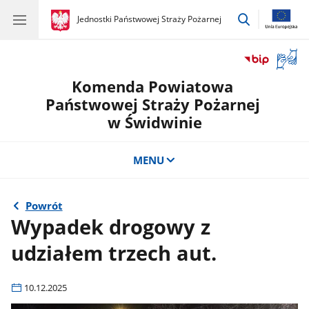
przejdź
gov.pl
Jednostki Państwowej Straży Pożarnej
gov.pl
Jednostki
do
Państwowej
wyszukiwar
Straży
Otwór
Pożarnej
okno
Komenda Powiatowa
z
tłuma
Państwowej Straży Pożarnej
języka
w Świdwinie
migow
MENU
Powrót
Wypadek drogowy z
udziałem trzech aut.
10.12.2025