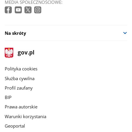
MEDIA SPOŁECZNOŚCIOWE:
Na skróty
stopka
Strona
gov.pl
gov.pl
główna
gov.pl
Polityka cookies
Służba cywilna
Profil zaufany
BIP
Prawa autorskie
Warunki korzystania
Geoportal