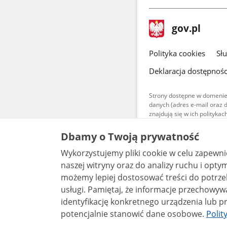
stopka
Strona
gov.pl
gov.pl
główna
gov.pl
Polityka cookies
Sł
Deklaracja dostępnośc
Strony dostępne w domenie
danych (adres e-mail oraz 
znajdują się w ich polityk
Treści teksto
Dbamy o Twoją prywatność
udostępniane
warunkach 4.0
Wykorzystujemy pliki cookie w celu zapewn
są udostępni
bez utworów z
naszej witryny oraz do analizy ruchu i optymalizacj
możemy lepiej dostosować treści do potrzeb
usługi. Pamiętaj, że informacje przechowywane w plikach cookie mogą pozwalać na
identyfikację konkretnego urządzenia lub pr
potencjalnie stanowić dane osobowe.
Polit