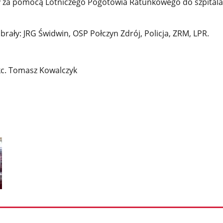
 za pomocą Lotniczego Pogotowia Ratunkowego do szpitala
 brały: JRG Świdwin, OSP Połczyn Zdrój, Policja, ZRM, LPR.
kc. Tomasz Kowalczyk