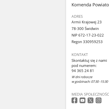
z
stopka
Komenda Powiato
galerii.
ADRES
Armii Krajowej 23
78-300 Świdwin
NIP 672-17-23-022
Regon 330959253
KONTAKT
Skontaktuj się z nami
pod numerem:
94 365 24 81
W dni robocze
w godzinach: 07:30 -15:30
MEDIA SPOŁECZNOŚC