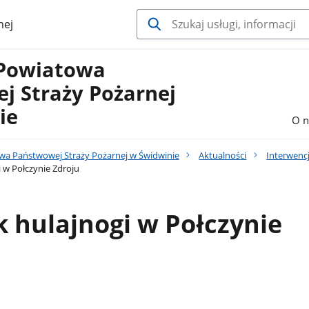
nej
Powiatowa
j Straży Pożarnej
ie
O n
a Państwowej Straży Pożarnej w Świdwinie
Aktualności
Interwenc
w Połczynie Zdroju
 hulajnogi w Połczynie