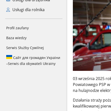
Usługi dla rolnika
Profil zaufany
Baza wiedzy
Serwis Służby Cywilnej
Сайт для громадян України
–
Serwis dla obywateli Ukrainy
03 września 2025 ro
Powiatowego PSP w 
na hulajnodze elektr
Działania straży poż
kwalifikowanej pie