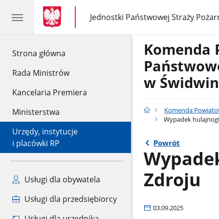
gov.pl
gov.pl
Jednostki Państwowej Straży Pożar
gov.pl
Jednostki
Państwowej
Straży
Komenda 
Pożarnej
gov.pl
Strona główna
Państwowe
Rada Ministrów
w Świdwin
Kancelaria Premiera
Komenda Powiatow
Ministerstwa
Wypadek hulajnogi 
Urzędy, instytucje
Powrót
i placówki RP
Wypadek
Zdroju
Usługi dla obywatela
Usługi dla przedsiębiorcy
03.09.2025
Usługi dla urzędnika