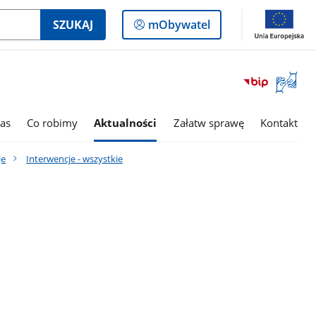
Logowanie
SZUKAJ
mObywatel
do
panelu
Otwórz
okno
z
tłumac
as
Co robimy
Aktualności
Załatw sprawę
Kontakt
języka
migowe
je
Interwencje - wszystkie