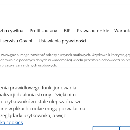
użba cywilna
Profil zaufany
BIP
Prawa autorskie
Warunki
i serwisu Gov.pl
Ustawienia prywatności
 www.gov.pl mogą zawierać adresy skrzynek mailowych. Użytkownik korzystający
dobrowolnie podanych danych w wiadomości) w celu przesłania odpowiedzi na prz
ach przetwarzania danych osobowych.
we publikowane w serwisie (z wyłączeniem treści audiowizualnych), są
 na licencji typu Creative Commons: uznanie autorstwa - na tych samych
 (CC BY-SA 4.0). Materiały audiowizualne, w tym zdjęcia, materiały audio i wideo
ienia prawidłowego funkcjonowania
ane na licencji typu Creative Commons: uznanie autorstwa użycie niekomercyjne 
ależnych 4.0 (CC BY-NC-ND 4.0), o ile nie jest to stwierdzone inaczej.
i działania strony. Dzięki nim
 użytkowników i stale ulepszać nasze
zeglądarki użytkownika, a więc
yka cookies