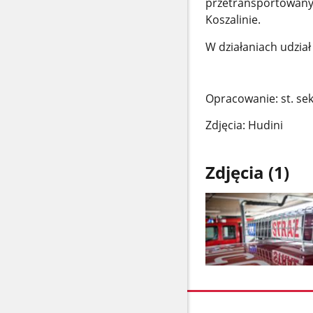
przetransportowany
Koszalinie.
W działaniach udział
Opracowanie: st. se
Zdjęcia: Hudini
Zdjęcia (1)
Pokaż
zdjęcie
1