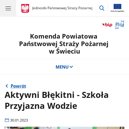
przejdź
gov.pl
Jednostki Państwowej Straży Pożarnej
gov.pl
Jednostki
do
Państwowej
wyszukiwar
Straży
Otwór
Pożarnej
okno
Komenda Powiatowa
z
tłuma
Państwowej Straży Pożarnej
języka
w Świeciu
migow
MENU
Powrót
Aktywni Błękitni - Szkoła
Przyjazna Wodzie
30.01.2023