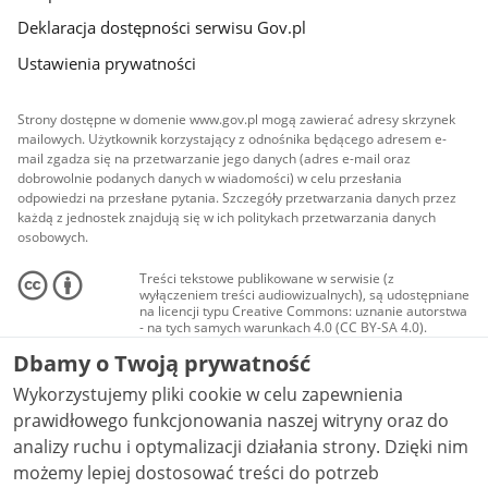
Deklaracja dostępności serwisu Gov.pl
Ustawienia prywatności
Strony dostępne w domenie www.gov.pl mogą zawierać adresy skrzynek
mailowych. Użytkownik korzystający z odnośnika będącego adresem e-
mail zgadza się na przetwarzanie jego danych (adres e-mail oraz
dobrowolnie podanych danych w wiadomości) w celu przesłania
odpowiedzi na przesłane pytania. Szczegóły przetwarzania danych przez
każdą z jednostek znajdują się w ich politykach przetwarzania danych
osobowych.
Treści tekstowe publikowane w serwisie (z
wyłączeniem treści audiowizualnych), są udostępniane
na licencji typu Creative Commons: uznanie autorstwa
- na tych samych warunkach 4.0 (CC BY-SA 4.0).
Materiały audiowizualne, w tym zdjęcia, materiały
Dbamy o Twoją prywatność
audio i wideo, są udostępniane na licencji typu
Creative Commons: uznanie autorstwa użycie
Wykorzystujemy pliki cookie w celu zapewnienia
niekomercyjne - bez utworów zależnych 4.0 (CC BY-
NC-ND 4.0), o ile nie jest to stwierdzone inaczej.
prawidłowego funkcjonowania naszej witryny oraz do
analizy ruchu i optymalizacji działania strony. Dzięki nim
możemy lepiej dostosować treści do potrzeb