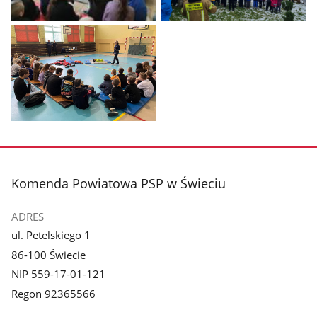
Pokaż
Pokaż
zdjęcie
zdjęcie
1
2
z
z
galerii.
galerii.
Pokaż
zdjęcie
3
z
stopka
Komenda Powiatowa PSP w Świeciu
galerii.
ADRES
ul. Petelskiego 1
86-100 Świecie
NIP 559-17-01-121
Regon 92365566