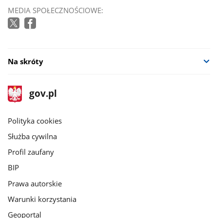
MEDIA SPOŁECZNOŚCIOWE:
Na skróty
stopka
Strona
gov.pl
gov.pl
główna
gov.pl
Polityka cookies
Służba cywilna
Profil zaufany
BIP
Prawa autorskie
Warunki korzystania
Geoportal