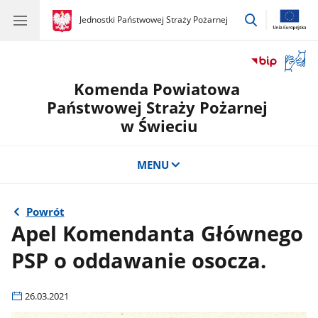
przejdź
gov.pl
Jednostki Państwowej Straży Pożarnej
gov.pl
Jednostki
do
Państwowej
wyszukiwar
Straży
Otwór
Pożarnej
okno
Komenda Powiatowa
z
tłuma
Państwowej Straży Pożarnej
języka
w Świeciu
migow
MENU
Powrót
Apel Komendanta Głównego
PSP o oddawanie osocza.
26.03.2021