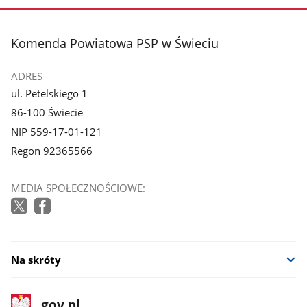
stopka
Komenda Powiatowa PSP w Świeciu
ADRES
ul. Petelskiego 1
86-100 Świecie
NIP 559-17-01-121
Regon 92365566
MEDIA SPOŁECZNOŚCIOWE:
Na skróty
stopka
Strona
gov.pl