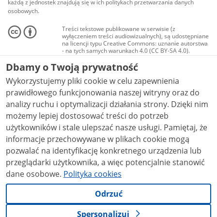
każdą z jednostek znajdują się w ich politykach przetwarzania danych
osobowych.
Treści tekstowe publikowane w serwisie (z
wyłączeniem treści audiowizualnych), są udostępniane
na licencji typu Creative Commons: uznanie autorstwa
- na tych samych warunkach 4.0 (CC BY-SA 4.0).
Materiały audiowizualne, w tym zdjęcia, materiały
Dbamy o Twoją prywatność
audio i wideo, są udostępniane na licencji typu
Creative Commons: uznanie autorstwa użycie
Wykorzystujemy pliki cookie w celu zapewnienia
niekomercyjne - bez utworów zależnych 4.0 (CC BY-
NC-ND 4.0), o ile nie jest to stwierdzone inaczej.
prawidłowego funkcjonowania naszej witryny oraz do
analizy ruchu i optymalizacji działania strony. Dzięki nim
możemy lepiej dostosować treści do potrzeb
użytkowników i stale ulepszać nasze usługi. Pamiętaj, że
informacje przechowywane w plikach cookie mogą
pozwalać na identyfikację konkretnego urządzenia lub
przeglądarki użytkownika, a więc potencjalnie stanowić
dane osobowe.
Polityka cookies
Odrzuć
Spersonalizuj