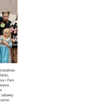
strażaków.
alski,
ia i Pani
rwania
em
w zabawy
czenie