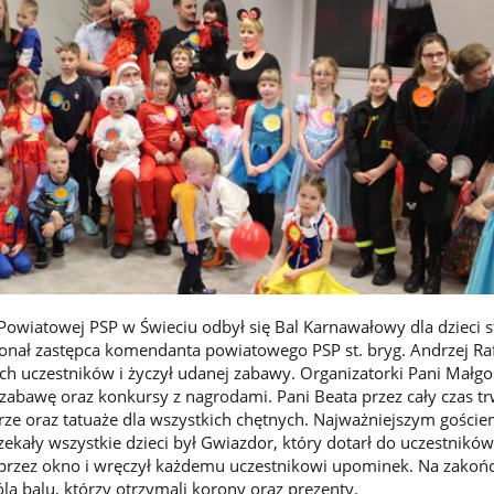
owiatowej PSP w Świeciu odbył się Bal Karnawałowy dla dzieci 
nał zastępca komendanta powiatowego PSP st. bryg. Andrzej Raf
ch uczestników i życzył udanej zabawy. Organizatorki Pani Małgos
 zabawę oraz konkursy z nagrodami. Pani Beata przez cały czas t
ze oraz tatuaże dla wszystkich chętnych. Najważniejszym gości
zekały wszystkie dzieci był Gwiazdor, który dotarł do uczestnikó
przez okno i wręczył każdemu uczestnikowi upominek. Na zakoń
la balu, którzy otrzymali korony oraz prezenty.