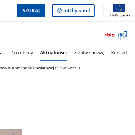
Logowanie
SZUKAJ
mObywatel
do
panelu
Otwórz
okno
z
tłumac
as
Co robimy
Aktualności
Załatw sprawę
Kontakt
języka
migowe
owy w Komendzie Powiatowej PSP w Świeciu.