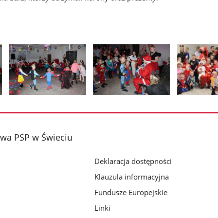
Pokaż
Pokaż
Pokaż
zdjęcie
zdjęcie
zdjęcie
2
3
4
z
z
z
wa PSP w Świeciu
galerii.
galerii.
galerii.
Deklaracja dostępności
Klauzula informacyjna
Fundusze Europejskie
Linki