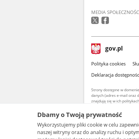
MEDIA SPOŁECZNOŚC
stopka
Strona
gov.pl
gov.pl
główna
gov.pl
Polityka cookies
Sł
Deklaracja dostępnośc
Strony dostępne w domenie
danych (adres e-mail oraz 
znajdują się w ich polityk
Treści teksto
Dbamy o Twoją prywatność
udostępniane
warunkach 4.0
Wykorzystujemy pliki cookie w celu zapewn
są udostępni
bez utworów z
naszej witryny oraz do analizy ruchu i optymalizacj