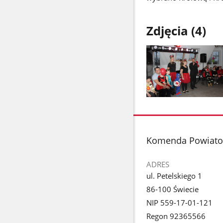
Zdjęcia (4)
Pokaż
zdjęcie
1
z
stopka
Komenda Powiato
galerii.
ADRES
ul. Petelskiego 1
86-100 Świecie
NIP 559-17-01-121
Regon 92365566