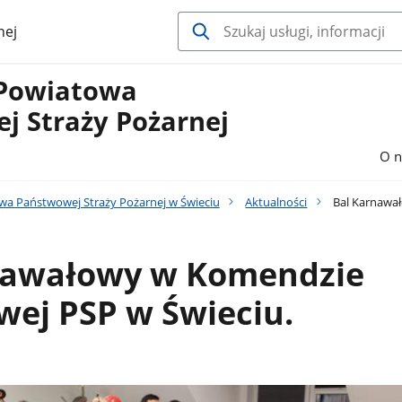
nej
Powiatowa
j Straży Pożarnej
O n
a Państwowej Straży Pożarnej w Świeciu
Aktualności
Bal Karnawał
nawałowy w Komendzie
ej PSP w Świeciu.