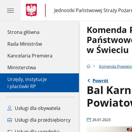
gov.pl
gov.pl
Jednostki Państwowej Straży Pożar
gov.pl
Jednostki
Państwowej
Straży
Komenda 
Pożarnej
gov.pl
Strona główna
Państwowe
Rada Ministrów
w Świeciu
Kancelaria Premiera
Komenda Powiatow
Ministerstwa
Urzędy, instytucje
Powrót
Bal Kar
i placówki RP
Powiatow
Usługi dla obywatela
Usługi dla przedsiębiorcy
26.01.2023
Usługi dla urzędnika