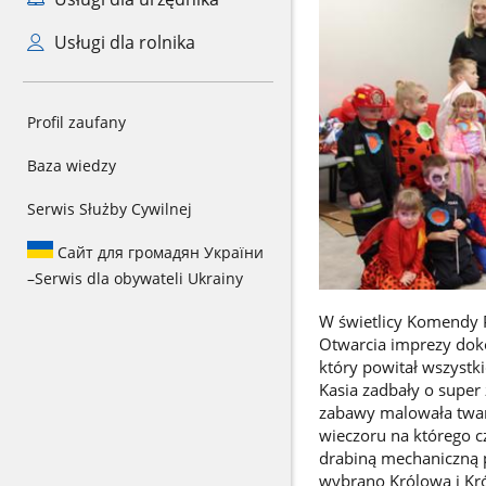
Usługi dla rolnika
Profil zaufany
Baza wiedzy
Serwis Służby Cywilnej
Сайт для громадян України
–
Serwis dla obywateli Ukrainy
W świetlicy Komendy P
Otwarcia imprezy doko
który powitał wszystki
Kasia zadbały o super
zabawy malowała twar
wieczoru na którego c
drabiną mechaniczną 
wybrano Królową i Kró