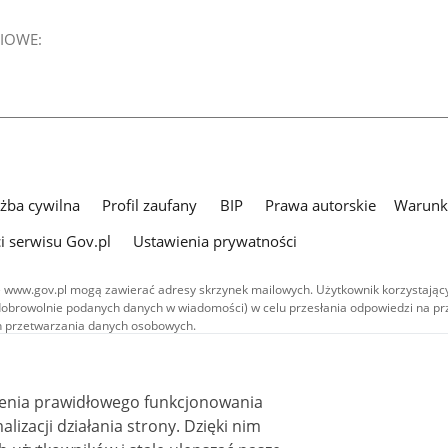
IOWE:
użba cywilna
Profil zaufany
BIP
Prawa autorskie
Warunki
i serwisu Gov.pl
Ustawienia prywatności
 www.gov.pl mogą zawierać adresy skrzynek mailowych. Użytkownik korzystający
dobrowolnie podanych danych w wiadomości) w celu przesłania odpowiedzi na prz
ach przetwarzania danych osobowych.
we publikowane w serwisie (z wyłączeniem treści audiowizualnych), są
 na licencji typu Creative Commons: uznanie autorstwa - na tych samych
 (CC BY-SA 4.0). Materiały audiowizualne, w tym zdjęcia, materiały audio i wideo
ienia prawidłowego funkcjonowania
ane na licencji typu Creative Commons: uznanie autorstwa użycie niekomercyjne 
ależnych 4.0 (CC BY-NC-ND 4.0), o ile nie jest to stwierdzone inaczej.
i działania strony. Dzięki nim